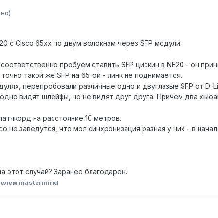
но)
0 с Cisco 65xx по двум волокнам через SFP модули.
 соответственно пробуем ставить SFP цискин в NE20 - он прин
 точно такой же SFP на 65-ой - линк не поднимается.
улях, перепробовали различные одно и двуглазые SFP от D-Link
бодно видят шлейфы, но не видят друг друга. Причем два хью
патчкорд на расстояние 10 метров.
sco не заведутся, что мол синхронизация разная у них - в нач
на этот случай? Заранее благодарен.
елем mastermind