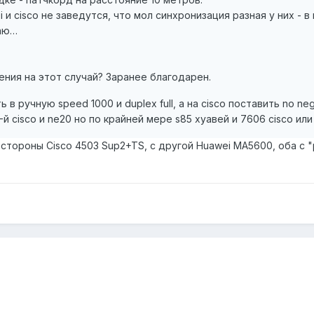
 и cisco не заведутся, что мол синхронизация разная у них - 
наю…
ения на этот случай? Заранее благодарен.
в ручную speed 1000 и duplex full, а на cisco поставить no ne
й cisco и ne20 но по крайней мере s85 хуавей и 7606 cisco или 
 стороны Cisco 4503 Sup2+TS, с другой Huawei MA5600, оба с "