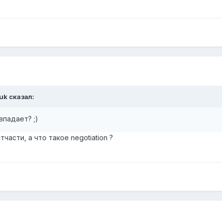
uk сказал:
впадает? ;)
асти, а что такое negotiation ?