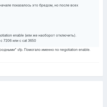
в начале показалось это бредом, но после всех
gotiation enable (или же наоборот отключить).
с 7206 или с cat 3650
родными" sfp. Помогало именно no negotiation enable.