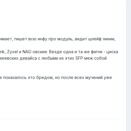
имает, пишет всю инфу про модуль, видит шлейф линии,
, Zyxel и NAG-овские. Везде одна и та же фигня - циска
авеевских девайса с любыми из этих SFP меж собой
але показалось это бредом, но после всех мучений уже