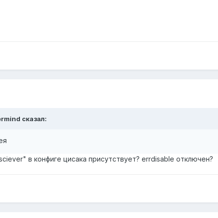
ermind сказал:
ея
nsciever" в конфиге цисака присутствует? errdisable отключен?