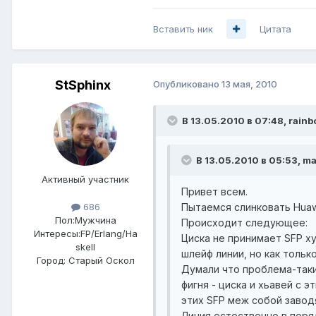
Вставить ник
Цитата
StSphinx
Опубликовано
13 мая, 2010
В 13.05.2010 в 07:48, rainb
В 13.05.2010 в 05:53, m
Активный участник
Привет всем.
Пытаемся слинковать Huaw
686
Пол:
Мужчина
Происходит следующее:
Интересы:
FP/Erlang/Ha
Циска не принимает SFP ху
skell
шлейф линии, но как тольк
Город:
Старый Оскол
Думали что проблема-таки 
фигня - циска и хьавей с
этих SFP меж собой заводя
Линия естественно в поряд