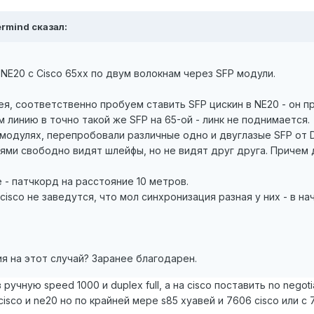
ermind сказал:
NE20 с Cisco 65xx по двум волокнам через SFP модули.
ея, соответственно пробуем ставить SFP цискин в NE20 - он п
м линию в точно такой же SFP на 65-ой - линк не поднимается.
одулях, перепробовали различные одно и двуглазые SFP от D-L
лями свободно видят шлейфы, но не видят друг друга. Причем
 - патчкорд на расстояние 10 метров.
cisco не заведутся, что мол синхронизация разная у них - в н
ия на этот случай? Заранее благодарен.
ручную speed 1000 и duplex full, а на cisco поставить no negot
isco и ne20 но по крайней мере s85 хуавей и 7606 cisco или с 7