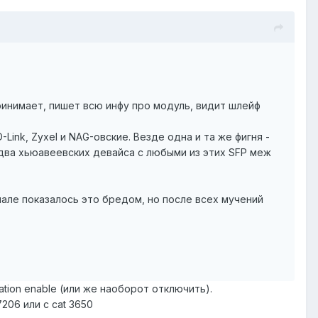
ринимает, пишет всю инфу про модуль, видит шлейф
ink, Zyxel и NAG-овские. Везде одна и та же фигня -
 два хьюавеевских девайса с любыми из этих SFP меж
ачале показалось это бредом, но после всех мучений
iation enable (или же наоборот отключить).
206 или с cat 3650