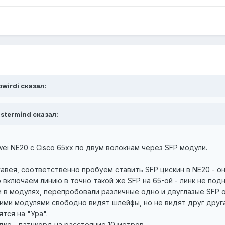
owirdi сказал:
astermind сказал:
ei NE20 с Cisco 65xx по двум волокнам через SFP модули.
авея, соответственно пробуем ставить SFP цискин в NE20 - о
о включаем линию в точно такой же SFP на 65-ой - линк не под
в модулях, перепробовали различные одно и двуглазые SFP от 
 этими модулями свободно видят шлейфы, но не видят друг дру
тся на "Ура".
ке - патчкорд на расстояние 10 метров.