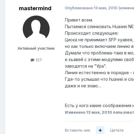
mastermind
Опубликовано
13 мая, 2010
(измене
Привет всем.
Пытаемся слинковать Huawei NE2
Происходит следующее:
Циска не принимает SFP хуавея,
но как только включаем линию в
Активный участник
Думали что проблема-таки в мод
и хьавей с этими модулями сво
127
заводятся на "Ура".
Линия естественно в порядке - 
Где-то услышал что huawei и ci
даже и не знаю…
Есть у кого какие соображения 
Изменено
13 мая, 2010
пользоват
Вставить ник
Цитата