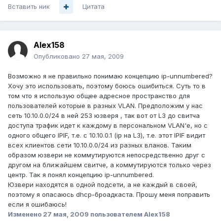
Вставить ник
Цитата
Alex158
Опубликовано
27 мая, 2009
Возможно я не правильно понимаю концепцию ip-unnumbered?
Хочу это использовать, поэтому боюсь ошибиться. Суть то в
том что я использую общее адресное пространство для
пользователей которые в разных VLAN. Предположим у нас
сеть 10.10.0.0/24 в ней 253 юзверя , так вот от L3 до свитча
доступа трафик идет к каждому в персональном VLAN'е, но с
одного общего IPIF, т.е. с 10.10.0.1 (ip на L3), т.е. этот IPIF видит
всех клиентов сети 10.10.0.0/24 из разных вланов. Таким
образом юзвери не коммутируются непосредственно друг с
другом на ближайшем свитче, а коммутируются только через
центр. Так я понял концепцию ip-unnumbered.
Юзвери находятся в одной подсети, а не каждый в своей,
поэтому я опасаюсь dhcp-броадкаста. Прошу меня поправить
если я ошибаюсь!
Изменено
27 мая, 2009
пользователем Alex158