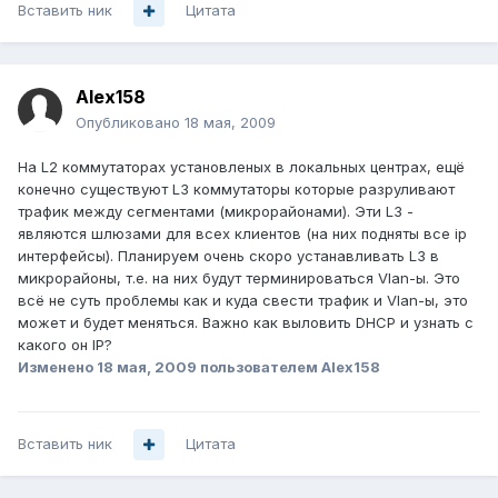
Вставить ник
Цитата
Alex158
Опубликовано
18 мая, 2009
На L2 коммутаторах установленых в локальных центрах, ещё
конечно существуют L3 коммутаторы которые разруливают
трафик между сегментами (микрорайонами). Эти L3 -
являются шлюзами для всех клиентов (на них подняты все ip
интерфейсы). Планируем очень скоро устанавливать L3 в
микрорайоны, т.е. на них будут терминироваться Vlan-ы. Это
всё не суть проблемы как и куда свести трафик и Vlan-ы, это
может и будет меняться. Важно как выловить DHCP и узнать с
какого он IP?
Изменено
18 мая, 2009
пользователем Alex158
Вставить ник
Цитата