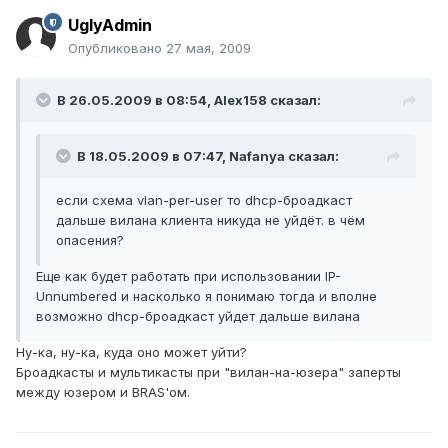
UglyAdmin
Опубликовано
27 мая, 2009
В 26.05.2009 в 08:54, Alex158 сказал:
В 18.05.2009 в 07:47, Nafanya сказал:
если схема vlan-per-user то dhcp-броадкаст
дальше вилана клиента никуда не уйдёт. в чём
опасения?
Еще как будет работать при использовании IP-
Unnumbered и насколько я понимаю тогда и вполне
возможно dhcp-броадкаст уйдет дальше вилана
Ну-ка, ну-ка, куда оно может уйти?
Броадкасты и мультикасты при "вилан-на-юзера" заперты
между юзером и BRAS'ом.