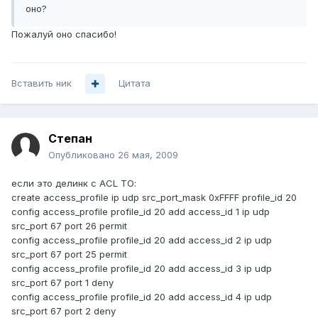
оно?
Пожалуй оно спасибо!
Вставить ник
Цитата
Степан
Опубликовано
26 мая, 2009
если это делинк с ACL ТО:
create access_profile ip udp src_port_mask 0xFFFF profile_id 20
config access_profile profile_id 20 add access_id 1 ip udp
src_port 67 port 26 permit
config access_profile profile_id 20 add access_id 2 ip udp
src_port 67 port 25 permit
config access_profile profile_id 20 add access_id 3 ip udp
src_port 67 port 1 deny
config access_profile profile_id 20 add access_id 4 ip udp
src_port 67 port 2 deny