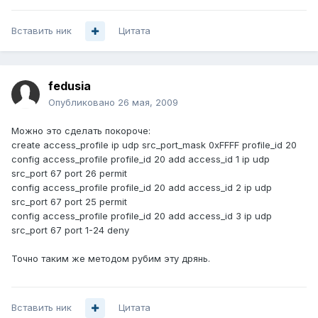
Вставить ник
Цитата
fedusia
Опубликовано
26 мая, 2009
Можно это сделать покороче:
create access_profile ip udp src_port_mask 0xFFFF profile_id 20
config access_profile profile_id 20 add access_id 1 ip udp
src_port 67 port 26 permit
config access_profile profile_id 20 add access_id 2 ip udp
src_port 67 port 25 permit
config access_profile profile_id 20 add access_id 3 ip udp
src_port 67 port 1-24 deny
Точно таким же методом рубим эту дрянь.
Вставить ник
Цитата