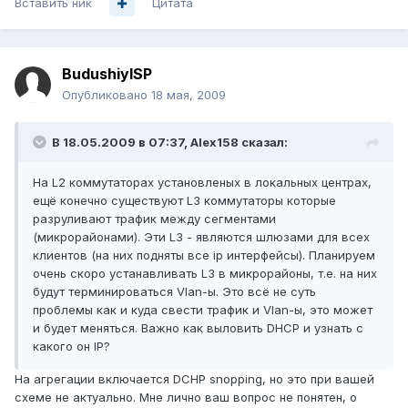
Вставить ник
Цитата
BudushiyISP
Опубликовано
18 мая, 2009
В 18.05.2009 в 07:37, Alex158 сказал:
На L2 коммутаторах установленых в локальных центрах,
ещё конечно существуют L3 коммутаторы которые
разруливают трафик между сегментами
(микрорайонами). Эти L3 - являются шлюзами для всех
клиентов (на них подняты все ip интерфейсы). Планируем
очень скоро устанавливать L3 в микрорайоны, т.е. на них
будут терминироваться Vlan-ы. Это всё не суть
проблемы как и куда свести трафик и Vlan-ы, это может
и будет меняться. Важно как выловить DHCP и узнать с
какого он IP?
На агрегации включается DCHP snopping, но это при вашей
схеме не актуально. Мне лично ваш вопрос не понятен, о