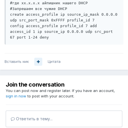
#где xx.x.x.x айпишник нашего DHCP

#Запрешаем все чужие DHCP

create access_profile ip source_ip_mask 0.0.0.0 
udp src_port_mask 0xFFFF profile_id 7 

config access_profile profile_id 7 add 
access_id 1 ip source_ip 0.0.0.0 udp src_port 
67 port 1-24 deny
Вставить ник
Цитата
Join the conversation
You can post now and register later. If you have an account,
sign in now
to post with your account.
Ответить в тему...