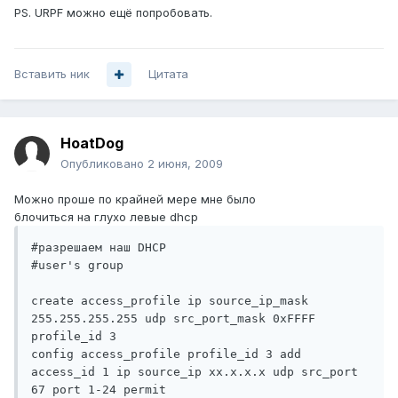
PS. URPF можно ещё попробовать.
Вставить ник
Цитата
HoatDog
Опубликовано
2 июня, 2009
Можно проше по крайней мере мне было
блочиться на глухо левые dhcp
#разрешаем наш DHCP

#user's group

create access_profile ip source_ip_mask 
255.255.255.255 udp src_port_mask 0xFFFF 
profile_id 3

config access_profile profile_id 3 add 
access_id 1 ip source_ip xx.x.x.x udp src_port 
67 port 1-24 permit
