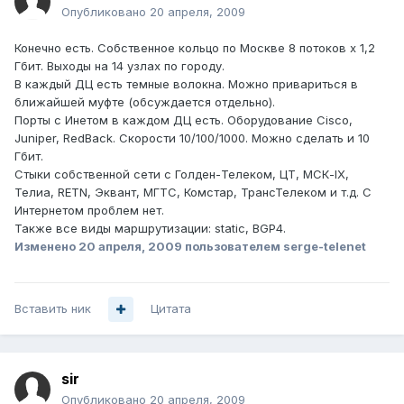
Опубликовано
20 апреля, 2009
Конечно есть. Собственное кольцо по Москве 8 потоков х 1,2
Гбит. Выходы на 14 узлах по городу.
В каждый ДЦ есть темные волокна. Можно привариться в
ближайшей муфте (обсуждается отдельно).
Порты с Инетом в каждом ДЦ есть. Оборудование Cisco,
Juniper, RedBack. Скорости 10/100/1000. Можно сделать и 10
Гбит.
Стыки собственной сети с Голден-Телеком, ЦТ, МСК-IX,
Телиа, RETN, Эквант, МГТС, Комстар, ТрансТелеком и т.д. С
Интернетом проблем нет.
Также все виды маршрутизации: static, BGP4.
Изменено
20 апреля, 2009
пользователем serge-telenet
Вставить ник
Цитата
sir
Опубликовано
20 апреля, 2009