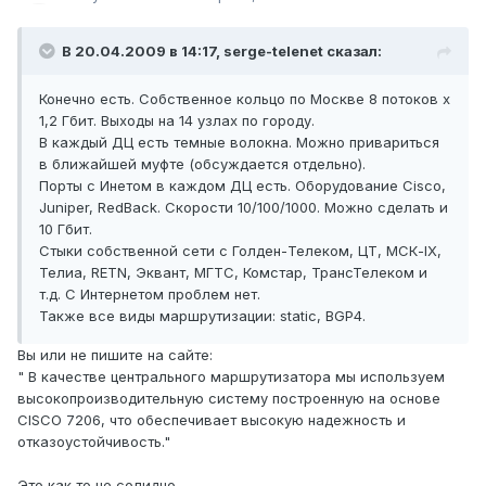
В 20.04.2009 в 14:17, serge-telenet сказал:
Конечно есть. Собственное кольцо по Москве 8 потоков х
1,2 Гбит. Выходы на 14 узлах по городу.
В каждый ДЦ есть темные волокна. Можно привариться
в ближайшей муфте (обсуждается отдельно).
Порты с Инетом в каждом ДЦ есть. Оборудование Cisco,
Juniper, RedBack. Скорости 10/100/1000. Можно сделать и
10 Гбит.
Стыки собственной сети с Голден-Телеком, ЦТ, МСК-IX,
Телиа, RETN, Эквант, МГТС, Комстар, ТрансТелеком и
т.д. С Интернетом проблем нет.
Также все виды маршрутизации: static, BGP4.
Вы или не пишите на сайте:
" В качестве центрального маршрутизатора мы используем
высокопроизводительную систему построенную на основе
CISCO 7206, что обеспечивает высокую надежность и
отказоустойчивость."
Это как то не солидно...