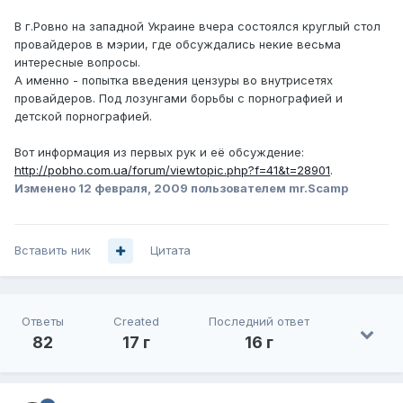
В г.Ровно на западной Украине вчера состоялся круглый стол
провайдеров в мэрии, где обсуждались некие весьма
интересные вопросы.
А именно - попытка введения цензуры во внутрисетях
провайдеров. Под лозунгами борьбы с порнографией и
детской порнографией.
Вот информация из первых рук и её обсуждение:
http://pobho.com.ua/forum/viewtopic.php?f=41&t=28901
.
Изменено
12 февраля, 2009
пользователем mr.Scamp
Вставить ник
Цитата
Ответы
Created
Последний ответ
82
17 г
16 г