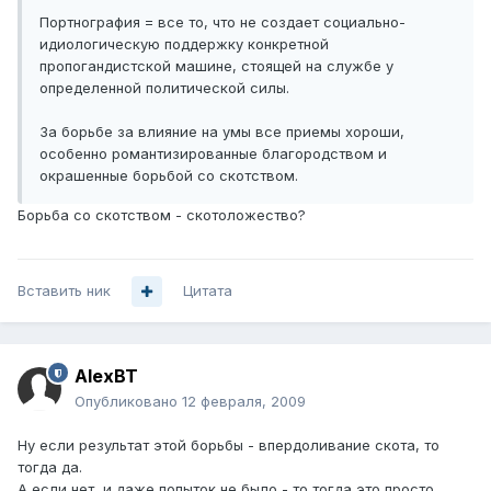
Портнография = все то, что не создает социально-
идиологическую поддержку конкретной
пропогандистской машине, стоящей на службе у
определенной политической силы.
За борьбе за влияние на умы все приемы хороши,
особенно романтизированные благородством и
окрашенные борьбой со скотством.
Борьба со скотством - скотоложество?
Вставить ник
Цитата
AlexBT
Опубликовано
12 февраля, 2009
Ну если результат этой борьбы - впердоливание скота, то
тогда да.
А если нет, и даже попыток не было - то тогда это просто