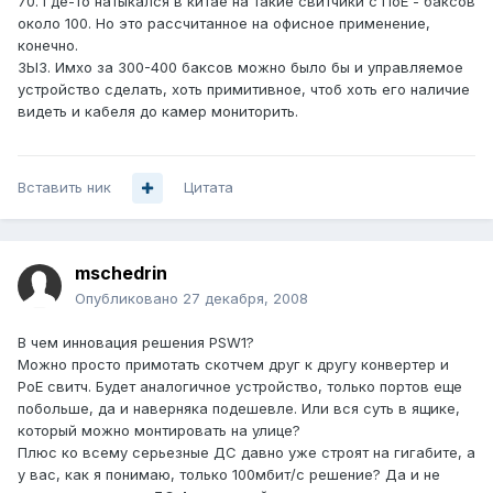
70. Где-то натыкался в китае на такие свитчики с ПоЕ - баксов
около 100. Но это рассчитанное на офисное применение,
конечно.
ЗЫ3. Имхо за 300-400 баксов можно было бы и управляемое
устройство сделать, хоть примитивное, чтоб хоть его наличие
видеть и кабеля до камер мониторить.
Вставить ник
Цитата
mschedrin
Опубликовано
27 декабря, 2008
В чем инновация решения PSW1?
Можно просто примотать скотчем друг к другу конвертер и
PoE свитч. Будет аналогичное устройство, только портов еще
побольше, да и наверняка подешевле. Или вся суть в ящике,
который можно монтировать на улице?
Плюс ко всему серьезные ДС давно уже строят на гигабите, а
у вас, как я понимаю, только 100мбит/с решение? Да и не