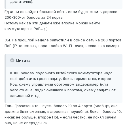
достаточно).
Едва ли он найдет большой сбыт, если будет стоить дороже
200-300-от баксов за 24 порта.
Потому как за эти деньги уже вполне можно найти
коммутаторы с PoE... ;-)
ЗЫ. На прошлой неделе запустили в офисе сеть на 200 портов
ПоЕ (IP-телефоны, пара-тройка Wi-Fi точек, несколько камер).
Цитата
К 100 баксам подобного китайского коммутатора надо
ещё добавить грозозащиту, бокс, термостаты, второе
PoE, схему управления обогревом видеокамер (или
чего-то ещё, подключенного к портам), схему защиты от
зависаний и т.д
Так... Грозозащита - пусть баксов 10 за 4 порта (вообще, она
должна быть сменная, встроенная неудобна). Бокс - баксов 10,
никак не больше, второе ПоЕ - если честно, не понял зачем
оно, но не сверхденьги.