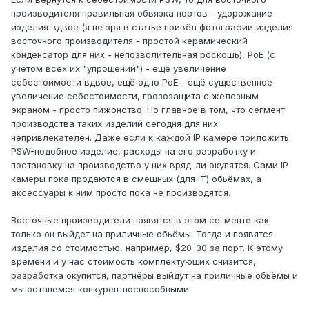
производителя правильная обвязка портов - удорожание
изделия вдвое (я не зря в статье привёл фотографии изделия
восточного производителя - простой керамический
конденсатор для них - непозволительная роскошь), PoE (с
учётом всех их "упрощений") - ещё увеличение
себестоимости вдвое, ещё одно PoE - ещё существенное
увеличение себестоимости, грозозащита с железным
экраном - просто пижонство. Но главное в том, что сегмент
производства таких изделий сегодня для них
непривлекателен. Даже если к каждой IP камере приложить
PSW-подобное изделие, расходы на его разработку и
постановку на производство у них вряд-ли окупятся. Сами IP
камеры пока продаются в смешных (для IT) обьёмах, а
аксессуары к ним просто пока не производятся.
Восточные производители появятся в этом сегменте как
только он выйдет на приличные обьёмы. Тогда и появятся
изделия со стоимостью, например, $20-30 за порт. К этому
времени и у нас стоимость комплектующих снизится,
разработка окупится, партнёры выйдут на приличные обьёмы и
мы останемся конкурентноспособными.