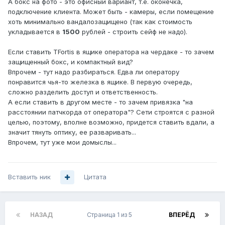
А бокс на фото - это офисный вариант, т.е. оконечка,
подключение клиента. Может быть - камеры, если помещение
хоть минимально вандалозащищено (так как стоимость
укладывается в
1500
рублей - строить сейф не надо).
Если ставить TFortis в ящике оператора на чердаке - то зачем
защищенный бокс, и компактный вид?
Впрочем - тут надо разбираться. Едва ли оператору
понравится чья-то железка в ящике. В первую очередь,
сложно разделить доступ и ответственность.
А если ставить в другом месте - то зачем привязка "на
расстоянии патчкорда от оператора"? Сети строятся с разной
целью, поэтому, вполне возможно, придется ставить вдали, а
значит тянуть оптику, ее разваривать...
Впрочем, тут уже мои домыслы...
Вставить ник
Цитата
НАЗАД
Страница 1 из 5
ВПЕРЁД