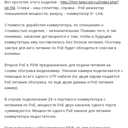
Вот прототип этого изделия -
http://fort-telecom.ru/index.php?
id=114
. Слева - наш сплиттер, справа - PoE инжектор
повышенной мощности, вверху - коммутатор D- Link.
Стоимость доработки коммутатора, по отношению к
стоимостью изделия, - незначительная. Помимо того, я так
понимаю, заказчик договорился о том, чтобы в будущем
коммутаторы ему поставлялись без блоков питания. Поэтому
завтра для него питание по PoE будет обходиться совсем в
копейки.
Второе PoE в PSW предназначено для подачи питания на
схемы обогрева видеокамер. Уличная камера подключается с
помощью всего одного UTP кабеля (по двум парам подаётся
PoE питание обогрева, по ещё двум данные и PoE питание
камер).
В случае подключения 24-x портового коммутатора с
питанием по PoE, мощности PoE двух каналов одного порта
суммируются. Мощности одного PoE канала для питания
коммутатора недостаточно.
Если вернутся к себестоимости PSW, то для восточного