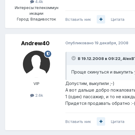
4.4k
Интересы:
телекоммун
икации
Город:
Владивосток
Вставить ник
Цитата
Andrew40
Опубликовано
19 декабря, 2008
В 19.12.2008 в 09:22, AlexB
Проще скинуться и выкупить 
Допустим, выкупили ;-)
VIP
А вот дальше добро пожаловат
2.6k
1 (один) пассажир, и то не кажд
Придется продавать обратно :-
Вставить ник
Цитата