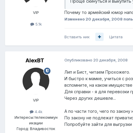
Проще скинуться и выкупить 
Почему то армейский юмор напом
VIP
Изменено
20 декабря, 2008
поль
5.1k
Вставить ник
Цитата
AlexBT
Опубликовано
20 декабря, 2008
Лип и Бист, читаем Прохожего.
И быстро к мамке, учиться с ро
вспомните, на каком имуществе 
Для справки - я для перевозки 
Через других дешевле...
VIP
А по части того, чего по закону
4.4k
Интересы:
телекоммун
По закону не подлежат привати
икации
Попробуйте зайти для выгрузки 
Город:
Владивосток