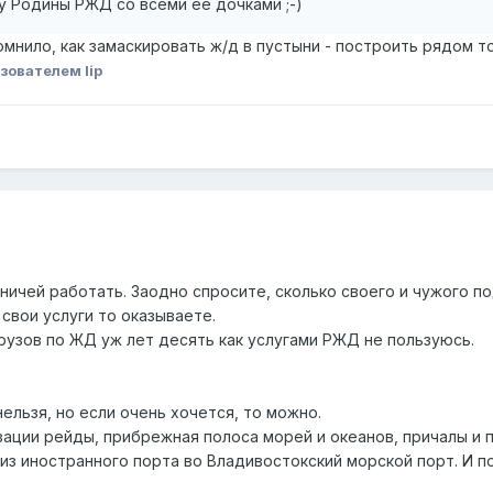
у Родины РЖД со всеми ее дочками ;-)
нило, как замаскировать ж/д в пустыни - построить рядом то
зователем lip
зничей работать. Заодно спросите, сколько своего и чужого п
свои услуги то оказываете.
грузов по ЖД уж лет десять как услугами РЖД не пользуюсь.
 нельзя, но если очень хочется, то можно.
зации рейды, прибрежная полоса морей и океанов, причалы и 
из иностранного порта во Владивостокский морской порт. И п