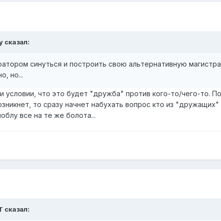
y сказал:
ратором синуться и построить свою альтернативную магистра
, но...
 условии, что это будет "дружба" против кого-то/чего-то. По
озникнет, то сразу начнет набухать вопрос кто из "дружащих" 
блу все на те же болота...
T сказал: