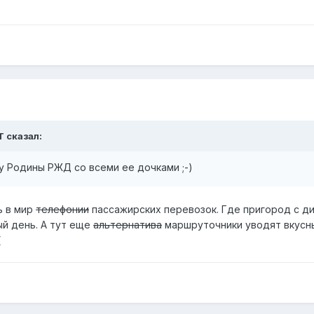
T сказал:
у Родины РЖД со всеми ее дочками ;-)
ь в мир
телефонии
пассажирских перевозок. Где пригород с д
ый день. А тут еще
альтернатива
маршруточники уводят вкусны
(