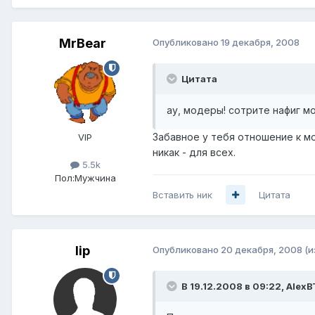
MrBear
Опубликовано
19 декабря, 2008
Цитата
ау, модеры! сотрите нафиг м
Забавное у тебя отношение к мо
VIP
никак - для всех.
5.5k
Пол:
Мужчина
Вставить ник
Цитата
lip
Опубликовано
20 декабря, 2008
(и
В 19.12.2008 в 09:22, AlexB