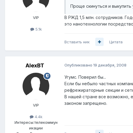
Проще скинуться и выкупить 
В РЖД 1,5 млн. сотрудников. Г
VIP
это нанотехнологии посредством
5.1k
Вставить ник
Цитата
AlexBT
Опубликовано
19 декабря, 2008
Угумс. Поверил бы...
Если бы небыло частных компан
рефрежираторные секции и сетки
В нашей стране все возможно, 
законом запрещено.
VIP
4.4k
Интересы:
телекоммун
икации