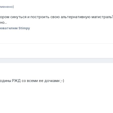
зменено)
ором синуться и построить свою альтернативную магистраль
о...
зователем Stimpy
Родины РЖД со всеми ее дочками ;-)