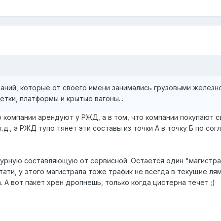
паний, которые от своего имени занимались грузовыми желе
тки, платформы и крытые вагоны...
о компании арендуют у РЖД, а в том, что компании покупают с
т.д., а РЖД тупо тянет эти составы из точки А в точку Б по со
урную составляющую от сервисной. Остается один "магистрал"
тати, у этого магистрала тоже трафик не всегда в текущие л
 А вот пакет хрен дропнешь, только когда цистерна течет ;)