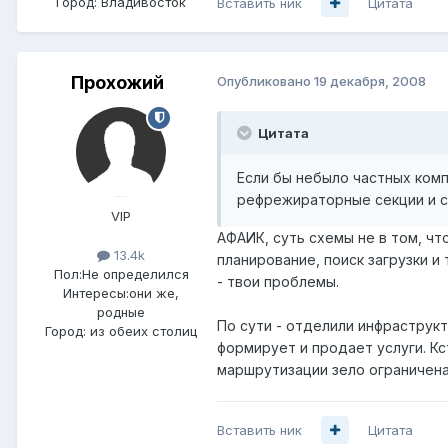
Город:
Владивосток
Вставить ник
Цитата
Прохожий
Опубликовано
19 декабря, 2008
Цитата
Если бы небыло частных ком
рефрежираторные секции и се
VIP
АФАИК, суть схемы не в том, чт
13.4k
планирование, поиск загрузки и 
Пол:
Не определился
- твои проблемы.
Интересы:
они же,
родные
По сути - отделили инфраструкт
Город:
из обеих столиц
формирует и продает услуги. Кс
маршрутизации зело ограничена.
Вставить ник
Цитата