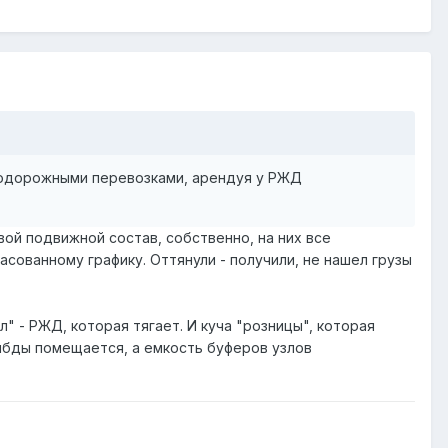
знодорожными перевозками, арендуя у РЖД
вой подвижной состав, собственно, на них все
гласованному графику. Оттянули - получили, не нашел грузы
 - РЖД, которая тягает. И куча "розницы", которая
ямбды помещается, а емкость буферов узлов