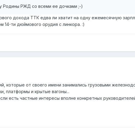
у Родины РЖД со всеми ее дочками ;-)
одового дохода ТТК едва ли хватит на одну ежемесячную зарп
 14-ти дюймового орудия с линкора. :)
ий, которые от своего имени занимались грузовыми железно
, платформы и крытые вагоны...
если есть частные интересы вполне конкретных руководителе