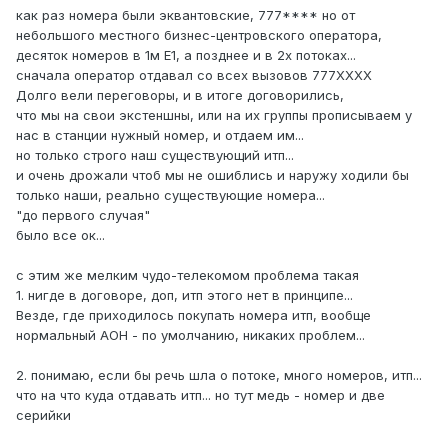
как раз номера были эквантовские, 777**** но от
небольшого местного бизнес-центровского оператора,
десяток номеров в 1м Е1, а позднее и в 2х потоках...
сначала оператор отдавал со всех вызовов 777ХХХХ
Долго вели переговоры, и в итоге договорились,
что мы на свои экстеншны, или на их группы прописываем у
нас в станции нужный номер, и отдаем им...
но только строго наш существующий итп...
и очень дрожали чтоб мы не ошиблись и наружу ходили бы
только наши, реально существующие номера...
"до первого случая"
было все ок...
с этим же мелким чудо-телекомом проблема такая
1. нигде в договоре, доп, итп этого нет в принципе...
Везде, где приходилось покупать номера итп, вообще
нормальный АОН - по умолчанию, никаких проблем...
2. понимаю, если бы речь шла о потоке, много номеров, итп...
что на что куда отдавать итп... но тут медь - номер и две
серийки