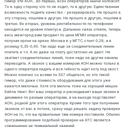
гимор эти АОН... Во первых, всех операторов нынче колбасит.
То в одну сторону что-то не ходит, то в другую. Единственная
возможность поднять качество - резервировать. Не прошло в
эту сторону, пошлем в другую. Не прошло в другую, пошлем в
третью. Во вторых, уровень рентабельности по телефонии
находится на уровне плинтуса. Дальнюю связь отняли, теперь
весь межгород вам продают по цена МГМН оператора,
получая крохи на орехи. Москва в у МГТС стоит 0,29, а в
розницу 0,35-0,45. Так надо еще за соединительные линии
платить и т.п. А их даже за плату достаточно не дают. Не
хватает соединительных линий, тоже надо на другие каналы
переводить. А звонок с вашим номером АОН можно только в
одного оператора кидать и вся гибкость идет коту под хвост.
Можно конечно со всеми по SS7 общаться, но это такой
гимор, что даже стоимость оборудования для этого уже
кажется мелочью. Хотя эта мелочь тоже на хороший мешок
бабла тянет. Вот ваш оператор и раскидывает ваши звонки в
динамике по разным операторам, а на выходе подставляет
АОН, родной для этого оператора. Кроме того при получении
звонков от вас в потоке, сразу надо решать задачу проверки
АОН на то, что вы правильные там номера поставили. Обычно
программирование подобной проверки на АТС является
совершенно не тривиальной задачей.