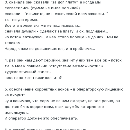
3. сначала они сказали "за доп плату", а когда мы
согласились (сумма не была большой)
сказали - "извините, нет технической возможности..."
т.е. тянули время...
Все это время акт мы не подписывали...
сначала думали - сделают за плату, и ок, подпишем...
но потом затянулось, и нам стало вообще не до них... Мы не
телеком...
Народ к нам не дозванивается, итп проблемы...
4. раз они нам дают серийки, значит у них там все ок - поток.
т.е. в моем понимании "отсутствие возможности" =
художественный свист...
просто не хотят возиться итп?
5. обеспечение корректных аонов - в операторскую лицензию
не входит?
ну я понимаю, что сорм не по ним смотрит, но все равно, он
должен быть корректным, есть службы которые его
используют...
И оператор должен это обеспечивать...
6. с другой стороны, про них вот вспомнил...