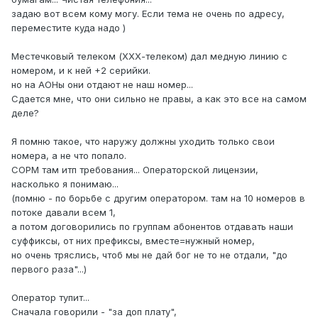
задаю вот всем кому могу. Если тема не очень по адресу,
переместите куда надо )
Местечковый телеком (ХХХ-телеком) дал медную линию с
номером, и к ней +2 серийки.
но на АОНы они отдают не наш номер...
Сдается мне, что они сильно не правы, а как это все на самом
деле?
Я помню такое, что наружу должны уходить только свои
номера, а не что попало.
СОРМ там итп требования... Операторской лицензии,
насколько я понимаю...
(помню - по борьбе с другим оператором. там на 10 номеров в
потоке давали всем 1,
а потом договорились по группам абонентов отдавать наши
суффиксы, от них префиксы, вместе=нужный номер,
но очень тряслись, чтоб мы не дай бог не то не отдали, "до
первого раза"...)
Оператор тупит...
Сначала говорили - "за доп плату",