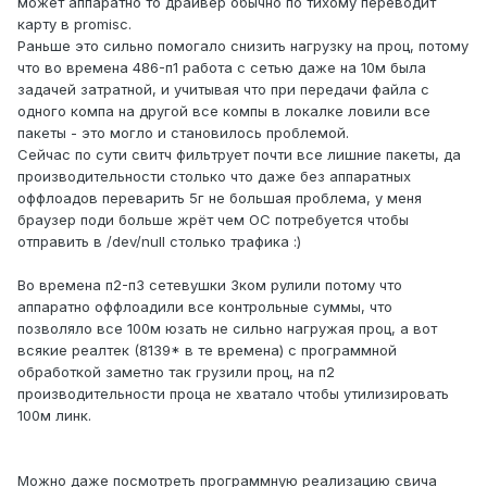
может аппаратно то драйвер обычно по тихому переводит
карту в promisc.
Раньше это сильно помогало снизить нагрузку на проц, потому
что во времена 486-п1 работа с сетью даже на 10м была
задачей затратной, и учитывая что при передачи файла с
одного компа на другой все компы в локалке ловили все
пакеты - это могло и становилось проблемой.
Сейчас по сути свитч фильтрует почти все лишние пакеты, да
производительности столько что даже без аппаратных
оффлоадов переварить 5г не большая проблема, у меня
браузер поди больше жрёт чем ОС потребуется чтобы
отправить в /dev/null столько трафика
:)
Во времена п2-п3 сетевушки 3ком рулили потому что
аппаратно оффлоадили все контрольные суммы, что
позволяло все 100м юзать не сильно нагружая проц, а вот
всякие реалтек (8139* в те времена) с программной
обработкой заметно так грузили проц, на п2
производительности проца не хватало чтобы утилизировать
100м линк.
Можно даже посмотреть программную реализацию свича