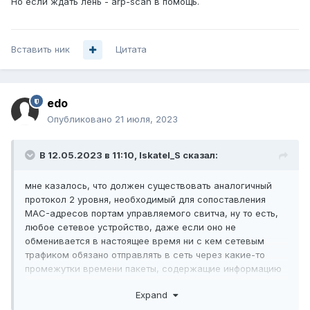
Но если ждать лень - arp-scan в помощь.
Вставить ник
Цитата
edo
Опубликовано
21 июля, 2023
В 12.05.2023 в 11:10,
Iskatel_S
сказал:
мне казалось, что должен существовать аналогичный
протокол 2 уровня, необходимый для сопоставления
MAC-адресов портам управляемого свитча, ну то есть,
любое сетевое устройство, даже если оно не
обменивается в настоящее время ни с кем сетевым
трафиком обязано отправлять в сеть через какие-то
промежутки времени пакеты, содержащие информацию
"я - жив", потому что иначе его MAC-адрес исчезнет из
Expand
сети, правильно?