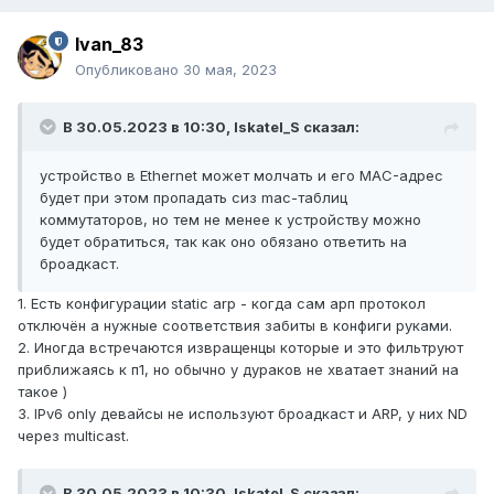
Ivan_83
Опубликовано
30 мая, 2023
В 30.05.2023 в 10:30,
Iskatel_S
сказал:
устройство в Ethernet может молчать и его MAC-адрес
будет при этом пропадать сиз mac-таблиц
коммутаторов, но тем не менее к устройству можно
будет обратиться, так как оно обязано ответить на
броадкаст.
1. Есть конфигурации static arp - когда сам арп протокол
отключён а нужные соответствия забиты в конфиги руками.
2. Иногда встречаются извращенцы которые и это фильтруют
приближаясь к п1, но обычно у дураков не хватает знаний на
такое )
3. IPv6 only девайсы не используют броадкаст и ARP, у них ND
через multicast.
В 30.05.2023 в 10:30,
Iskatel_S
сказал: