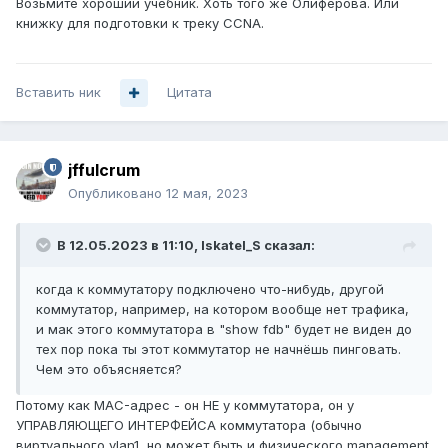
Возьмите хороший учебник. Хоть того же Олиферова. Или
книжку для подготовки к треку CCNA.
Вставить ник
Цитата
jffulcrum
Опубликовано
12 мая, 2023
В 12.05.2023 в 11:10,
Iskatel_S
сказал:
когда к коммутатору подключено что-нибудь, другой
коммутатор, например, на котором вообще нет трафика,
и мак этого коммутатора в "show fdb" будет не виден до
тех пор пока ты этот коммутатор не начнёшь пинговать.
Чем это объясняется?
Потому как MAC-адрес - он НЕ у коммутатора, он у
УПРАВЛЯЮЩЕГО ИНТЕРФЕЙСА коммутатора (обычно
виртуального vlan1, но может быть и физического management