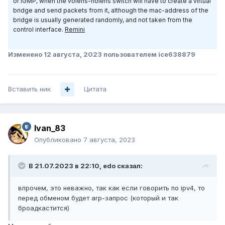
or IGMP, when the volens-nolens switch will have to create a virtual
bridge and send packets from it, although the mac-address of the
bridge is usually generated randomly, and not taken from the
control interface.
Remini
Изменено
12 августа, 2023
пользователем ice638879
Вставить ник
Цитата
Ivan_83
Опубликовано
7 августа, 2023
В 21.07.2023 в 22:10,
edo
сказал:
впрочем, это неважно, так как если говорить по ipv4, то
перед обменом будет arp-запрос (который и так
броадкастится)