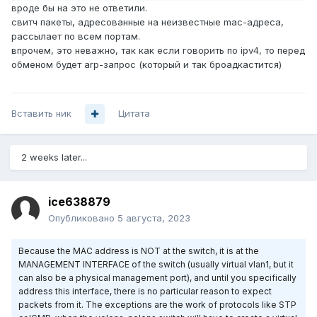
вроде бы на это не ответили.
свитч пакеты, адресованные на неизвестные mac-адреса,
рассылает по всем портам.
впрочем, это неважно, так как если говорить по ipv4, то перед
обменом будет arp-запрос (который и так броадкастится)
Вставить ник
Цитата
2 weeks later...
ice638879
Опубликовано
5 августа, 2023
Because the MAC address is NOT at the switch, it is at the
MANAGEMENT INTERFACE of the switch (usually virtual vlan1, but it
can also be a physical management port), and until you specifically
address this interface, there is no particular reason to expect
packets from it.
The exceptions are the work of protocols like STP