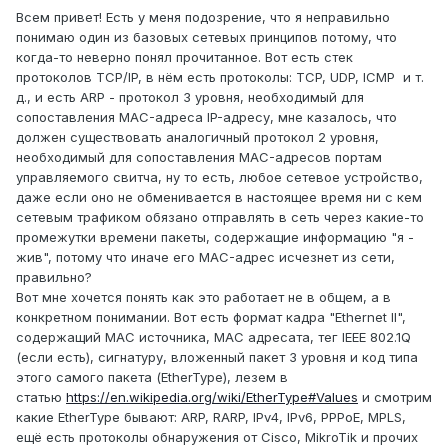
Всем привет! Есть у меня подозрение, что я неправильно
понимаю один из базовых сетевых принципов потому, что
когда-то неверно понял прочитанное. Вот есть стек
протоколов TCP/IP, в нём есть протоколы: TCP, UDP, ICMP и т.
д., и есть ARP - протокол 3 уровня, необходимый для
сопоставления MAC-адреса IP-адресу, мне казалось, что
должен существовать аналогичный протокол 2 уровня,
необходимый для сопоставления MAC-адресов портам
управляемого свитча, ну то есть, любое сетевое устройство,
даже если оно не обменивается в настоящее время ни с кем
сетевым трафиком обязано отправлять в сеть через какие-то
промежутки времени пакеты, содержащие информацию "я -
жив", потому что иначе его MAC-адрес исчезнет из сети,
правильно?
Вот мне хочется понять как это работает не в общем, а в
конкретном понимании. Вот есть формат кадра "Ethernet II",
содержащий MAC источника, MAC адресата, тег IEEE 802.1Q
(если есть), сигнатуру, вложенный пакет 3 уровня и код типа
этого самого пакета (EtherType), лезем в
статью
https://en.wikipedia.org/wiki/EtherType#Values
и смотрим
какие EtherType бывают: ARP, RARP, IPv4, IPv6, PPPoE, MPLS,
ещё есть протоколы обнаружения от Cisco, MikroTik и прочих