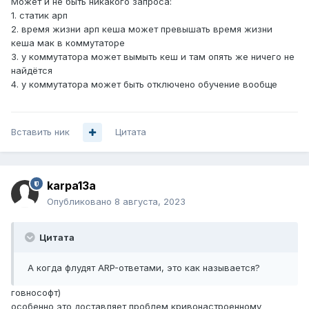
Может и не быть никакого запроса:
1. статик арп
2. время жизни арп кеша может превышать время жизни
кеша мак в коммутаторе
3. у коммутатора может вымыть кеш и там опять же ничего не
найдётся
4. у коммутатора может быть отключено обучение вообще
Вставить ник
Цитата
karpa13a
Опубликовано
8 августа, 2023
Цитата
А когда флудят ARP-ответами, это как называется?
говнософт)
особенно это доставляет проблем кривонастроенному