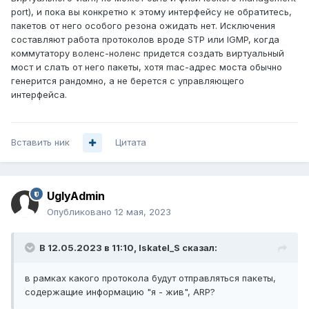
port), и пока вы конкретно к этому интерфейсу не обратитесь,
пакетов от него особого резона ожидать нет. Исключения
составляют работа протоколов вроде STP или IGMP, когда
коммутатору воленс-ноленс придется создать виртуальный
мост и слать от него пакеты, хотя mac-адрес моста обычно
генерится рандомно, а не берется с управляющего
интерфейса.
Вставить ник
Цитата
UglyAdmin
Опубликовано
12 мая, 2023
В 12.05.2023 в 11:10,
Iskatel_S
сказал:
в рамках какого протокола будут отправляться пакеты,
содержащие информацию "я - жив", ARP?