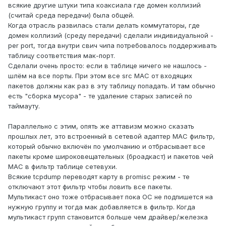
всякие другие штуки типа коаксиала где домен коллизий
(считай среда передачи) была общей.
Когда отрасль развилась стали делать коммутаторы, где
домен коллизий (среду передачи) сделали индивидуальной -
per port, тогда внутри свич чипа потребовалось поддерживать
таблицу соответствия мак-порт.
Сделали очень просто: если в таблице ничего не нашлось -
шлём на все порты. При этом все src MAC от входящих
пакетов должны как раз в эту таблицу попадать. И там обычно
есть "сборка мусора" - те удаление старых записей по
таймауту.
Параллельно с этим, опять же аттавизм можно сказать
прошлых лет, это встроенный в сетевой адаптер MAC фильтр,
который обычно включён по умолчанию и отбрасывает все
пакеты кроме широковещательных (броадкаст) и пакетов чей
MAC в фильтр таблице сетевухи.
Всякие tcpdump переводят карту в promisc режим - те
отключают этот фильтр чтобы ловить все пакеты.
Мультикаст оно тоже отбрасывает пока ОС не подпишется на
нужную группу и тогда мак добавляется в фильтр. Когда
мультикаст групп становится больше чем драйвер/железка