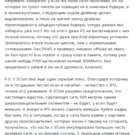
напрямую. Конкретно у 8139 же были свои проблемы, из-за
которых он тупил: пакеты он помещал не в конечные буферы, а
в промежуточные, следующим ходом драйвер делал
выравнивание, и лишь на третий заход драйвер
перекладывал в общедоступные буферы, откуда данные мог
забирать уже хост. Из-за этого даже P2 не вытаскивали с них
полной полосы, потому что даже при благоприятных условиях
требовалось втрое больше циклов, чем с нормальными
сетевушками. Dec21041, к примеру, никаких offload не имел,
он был просто bus-master и сразу клал в память, потому уже
какой-нибудь P166 вытаскивал полный 100Мбит/с без
предельного напряга (но не в дуплексе, конечно).
P.S. У 3Com был еще один скрытый плюс, благодаря которому
он в тогдашних тестах всех и нагибал - читерство с IPG,
точнее его ужимание. В 3Com разумно предположили, что
настоящих идиотов, сделающих сеть 500 метров одним
широковещательным сегментом - не будет, у всех будет
меньше, а значит и IPG можно сделать меньше, пулять кадры
быстрее. Но в ситуации, когда в сети были компы с картами
других производителей, которых жизнь к такому не готовила,
получалось, что хосты с 3Com оккупировали большую часть
времени сети, а остальные сосали. С приходом коммутаторов