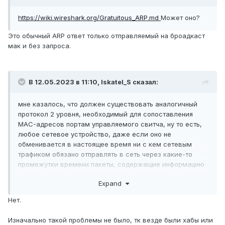
https://wiki.wireshark.org/Gratuitous_ARP.md
Может оно?
Это обычный ARP ответ только отправляемый на броадкаст
мак и без запроса.
В 12.05.2023 в 11:10,
Iskatel_S
сказал:
мне казалось, что должен существовать аналогичный
протокол 2 уровня, необходимый для сопоставления
MAC-адресов портам управляемого свитча, ну то есть,
любое сетевое устройство, даже если оно не
обменивается в настоящее время ни с кем сетевым
трафиком обязано отправлять в сеть через какие-то
промежутки времени пакеты, содержащие информацию
"я - жив", потому что иначе его MAC-адрес исчезнет из
Expand
сети, правильно?
Нет.
Изначально такой проблемы не было, тк везде были хабы или