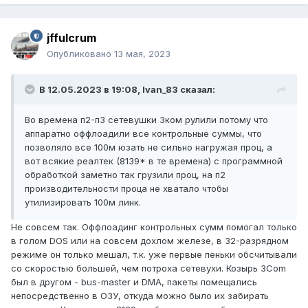
jffulcrum
Опубликовано
13 мая, 2023
В 12.05.2023 в 19:08,
Ivan_83
сказал:
Во времена п2-п3 сетевушки 3ком рулили потому что
аппаратно оффлоадили все контрольные суммы, что
позволяло все 100м юзать не сильно нагружая проц, а
вот всякие реалтек (8139* в те времена) с программной
обработкой заметно так грузили проц, на п2
производительности проца не хватало чтобы
утилизировать 100м линк.
Не совсем так. Оффлоадинг контрольных сумм помогал только
в голом DOS или на совсем дохлом железе, в 32-разрядном
режиме он только мешал, т.к. уже первые пеньки обсчитывали
со скоростью большей, чем потроха сетевухи. Козырь 3Com
был в другом - bus-master и DMA, пакеты помещались
непосредственно в ОЗУ, откуда можно было их забирать