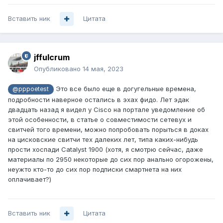
Вставить ник
Цитата
jffulcrum
Опубликовано
14 мая, 2023
Это все было еще в догугельные времена,
@pppoetest
подробности наверное остались в эхах фидо. Лет эдак
двадцать назад я видел у Cisco на портале уведомление об
этой особенности, в статье о совместимости сетевух и
свитчей того времени, можно попробовать порыться в доках
на цисковские свитчи тех далеких лет, типа каких-нибудь
прости хоспади Catalyst 1900 (хотя, я смотрю сейчас, даже
материалы по 2950 некоторые до сих пор анально огорожены,
неужто кто-то до сих пор подписки смартнета на них
оплачивает?)
Вставить ник
Цитата