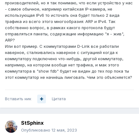
производителей, но я так понимаю, что если устройство у нас
- самое обычное, например китайская IP-камера, не
использующая IPv6 то источать она будет только 2 вида
трафика из всего этого многообразия: ARP и IPv4. Так
собственно вопрос, в рамках какого протокола будут
отправляться пакеты, содержащие информацию "я - жив",
ARP?
Или вот пример. С коммутаторами D-Link все работали
наверное, сталкивались наверное с ситуацией когда к
коммутатору подключено что-нибудь, другой коммутатор,
например, на котором вообще нет трафика, и мак этого
коммутатора в "show fdb" будет не виден до тех пор пока ты
этот коммутатор не начнёшь пинговать. Чем это объясняется?
Вставить ник
Цитата
StSphinx
Опубликовано
12 мая, 2023