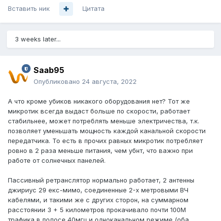
Вставить ник
Цитата
3 weeks later...
Saab95
Опубликовано
24 августа, 2022
А что кроме убиков никакого оборудования нет? Тот же
микротик всегда выдаст больше по скорости, работает
стабильнее, может потреблять меньше электричества, т.к.
позволяет уменьшать мощность каждой канальной скорости
передатчика. То есть в прочих равных микротик потребляет
ровно в 2 раза меньше питания, чем убнт, что важно при
работе от солнечных панелей.
Пассивный ретранслятор нормально работает, 2 антенны
джириус 29 екс-мимо, соединенные 2-х метровыми ВЧ
кабелями, и такими же с других сторон, на суммарном
расстоянии 3 + 5 километров прокачивало почти 100М
трафика в полосе 40мгц и одноканальном режиме (оба