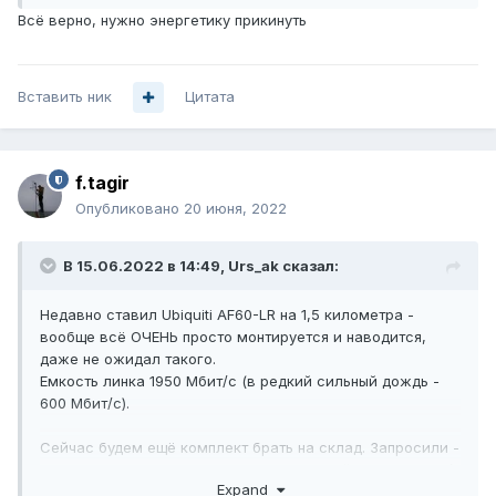
необходимость электропитания. Из минусов потери на
Всё верно, нужно энергетику прикинуть
таком узле.
Вставить ник
Цитата
f.tagir
Опубликовано
20 июня, 2022
В 15.06.2022 в 14:49,
Urs_ak
сказал:
Недавно ставил Ubiquiti AF60-LR на 1,5 километра -
вообще всё ОЧЕНЬ просто монтируется и наводится,
даже не ожидал такого.
Емкость линка 1950 Мбит/с (в редкий сильный дождь -
600 Мбит/с).
Сейчас будем ещё комплект брать на склад. Запросили -
всё есть в наличии, в МСК, стоимость сейчас - 58 тыс. /
Expand
шт.