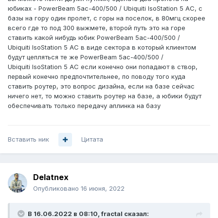
юбиках -
PowerBeam 5ac-400/500 /
Ubiquiti
IsoStation 5 AC, с
базы на гору один пролет, с горы на поселок, в 80мгц скорее
всего где то под 300 выжмете, второй путь это на горе
ставить какой нибудь юбик PowerBeam 5ac-400/500 /
Ubiquiti
IsoStation 5 AC в виде сектора в который клиентом
будут цепляться те же PowerBeam 5ac-400/500 /
Ubiquiti
IsoStation 5 AC если конечно они попадают в створ,
первый конечно предпочтительнее, по поводу того куда
ставить роутер, это вопрос дизайна, если на базе сейчас
ничего нет, то можно ставить роутер на базе, а юбики будут
обеспечивать только передачу аплинка на базу
Вставить ник
Цитата
Delatnex
Опубликовано
16 июня, 2022
В 16.06.2022 в 08:10,
fractal
сказал: