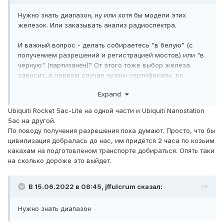
Нужно знать диапазон, ну или хотя бы модели этих
железок. Или заказывать анализ радиоспектра.
И важный вопрос - делать собираетесь "в белую" (с
получением разрешений и регистрацией мостов) или "в
черную" (партизанен)? От этого тоже выбор железа
зависит...в первом случае нужны сертификаты, во
втором случае надо учитывать риск его конфискации.
Expand
Ubiquiti Rocket 5ac-Lite на одной части и Ubiquiti Nanostation
5ac на другой.
По поводу получения разрешения пока думают. Просто, что бы
цивилизация добралась до нас, им придётся 2 часа по козьим
какахам на подготовленом транспорте добираться. Опять таки
на сколько дороже это выйдет.
В 15.06.2022 в 08:45,
jffulcrum
сказал:
Нужно знать диапазон