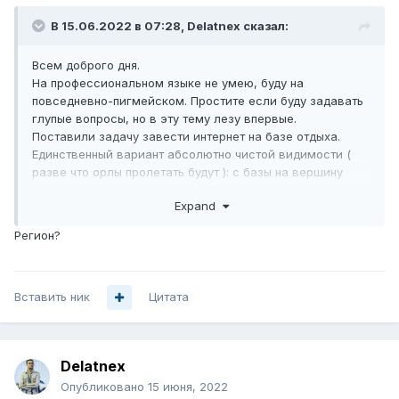
В 15.06.2022 в 07:28,
Delatnex
сказал:
Всем доброго дня.
На профессиональном языке не умею, буду на
повседневно-пигмейском. Простите если буду задавать
глупые вопросы, но в эту тему лезу впервые.
Поставили задачу завести интернет на базе отдыха.
Единственный вариант абсолютно чистой видимости (
разве что орлы пролетать будут ): с базы на вершину
горы ( менее километра) и с горы в посёлок (3,5 км.), где
Expand
уже у местного провайдера на первое время берём
100mbps с последующим увеличением до 300. Что стоит
Регион?
взять из оборудования и с какой стороны ставить
маршрутизатор из расчета, что в максимальной
нагрузке гостей 70 будет пытаться выгрузить истории в
Вставить ник
инстаграм?
Цитата
Цена возможна чуть больше разумной для этих задач, но
было бы неплохо что бы не пришлось неделю учить
матчасть для их настройки.
Delatnex
Опубликовано
15 июня, 2022