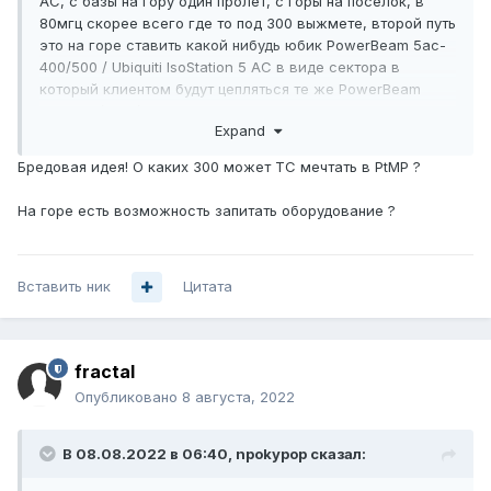
AC, с базы на гору один пролет, с горы на поселок, в
80мгц скорее всего где то под 300 выжмете, второй путь
это на горе ставить какой нибудь юбик PowerBeam 5ac-
400/500 /
Ubiquiti
IsoStation 5 AC в виде сектора в
который клиентом будут цепляться те же PowerBeam
5ac-400/500 /
Ubiquiti
IsoStation 5 AC если конечно они
Expand
попадают в створ, первый конечно предпочтительнее, по
поводу того куда ставить роутер, это вопрос дизайна,
Бредовая идея! О каких 300 может ТС мечтать в PtMP ?
если на базе сейчас ничего нет, то можно ставить
роутер на базе, а юбики будут обеспечивать только
На горе есть возможность запитать оборудование ?
передачу аплинка на базу
Вставить ник
Цитата
fractal
Опубликовано
8 августа, 2022
В 08.08.2022 в 06:40,
npokypop
сказал: