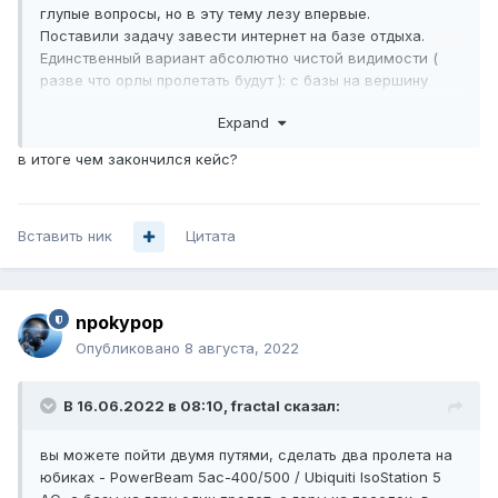
глупые вопросы, но в эту тему лезу впервые.
Поставили задачу завести интернет на базе отдыха.
Единственный вариант абсолютно чистой видимости (
разве что орлы пролетать будут ): с базы на вершину
горы ( менее километра) и с горы в посёлок (3,5 км.), где
Expand
уже у местного провайдера на первое время берём
100mbps с последующим увеличением до 300. Что стоит
в итоге чем закончился кейс?
взять из оборудования и с какой стороны ставить
маршрутизатор из расчета, что в максимальной
нагрузке гостей 70 будет пытаться выгрузить истории в
Вставить ник
инстаграм?
Цитата
Цена возможна чуть больше разумной для этих задач, но
было бы неплохо что бы не пришлось неделю учить
матчасть для их настройки.
npokypop
Опубликовано
8 августа, 2022
В 16.06.2022 в 08:10,
fractal
сказал:
вы можете пойти двумя путями, сделать два пролета на
юбиках -
PowerBeam 5ac-400/500 /
Ubiquiti
IsoStation 5