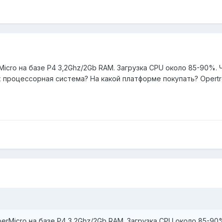
cro на базе P4 3,2Ghz/2Gb RAM. Загрузка CPU около 85-90%. 
х процессорная система? На какой платформе покупать? Opert
rMicro на базе P4 3,2Ghz/2Gb RAM. Загрузка CPU около 85-90