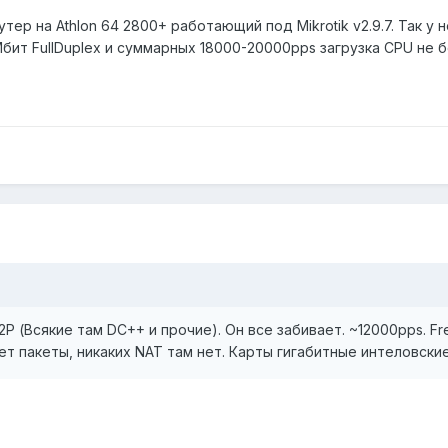
ер на Athlon 64 2800+ работающий под Mikrotik v2.9.7. Так у 
0Мбит FullDuplex и суммарных 18000-20000pps загрузка CPU не 
P (Всякие там DC++ и прочие). Он все забивает. ~12000pps. Fre
т пакеты, никаких NAT там нет. Карты гигабитные интеловские.