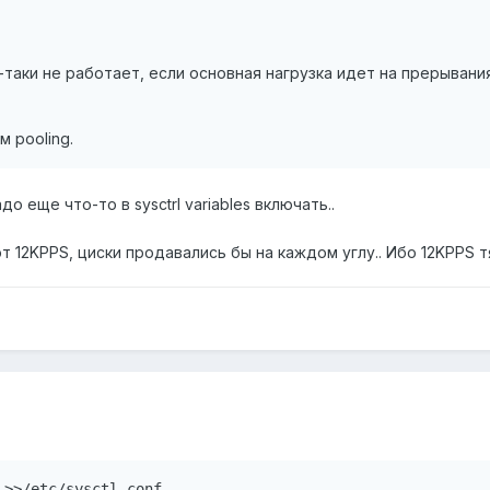
-таки не работает, если основная нагрузка идет на прерывания
 pooling.
о еще что-то в sysctrl variables включать..
т 12KPPS, циски продавались бы на каждом углу.. Ибо 12KPPS т
 >>/etc/sysctl.conf