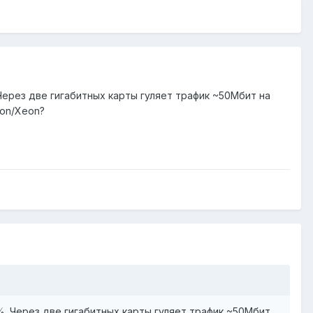
Через две гигабитных карты гуляет трафик ~50Мбит на
ron/Xeon?
%. Через две гигабитных карты гуляет трафик ~50Мбит