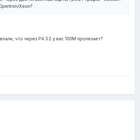
Opertron/Xeon?
елали, что через P4 3.2 у вас 100М пролезает?