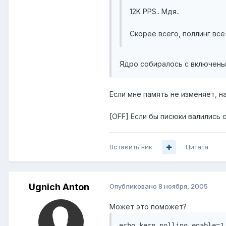
12K PPS.. Мдя..
Скорее всего, поллинг все
Ядро собиралось с включеным
Если мне память не изменяет, над
[OFF] Если бы писюки валились о
Вставить ник
Цитата
Ugnich Anton
Опубликовано
8 ноября, 2005
Может это поможет?
echo kern.polling.enable=1