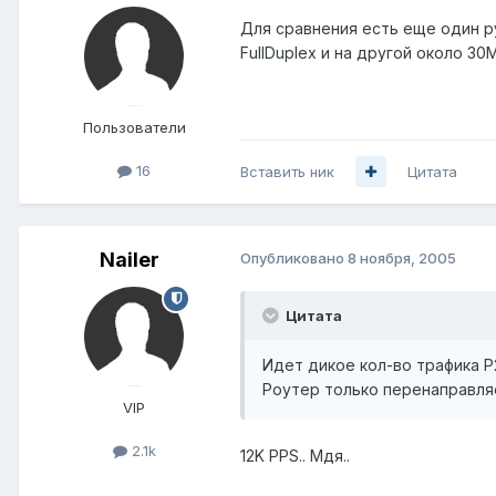
Для сравнения есть еще один рут
FullDuplex и на другой около 3
Пользователи
16
Вставить ник
Цитата
Nailer
Опубликовано
8 ноября, 2005
Цитата
Идет дикое кол-во трафика P2
Роутер только перенаправляе
VIP
2.1k
12K PPS.. Мдя..