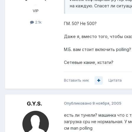
на каждую. Спасет ли ситуац
VIP
2.1k
ГМ. 50? Не 500?
Даже я, вместо того, чтобы сказ
М.Б. вам стоит включить polling?
Сетевые какие, кстати?
Вставить ник
Цитата
G.Y.S.
Опубликовано
8 ноября, 2005
есть ли тунели? машинка что с 
загрузка cpu не нормальная. У м
см man polling