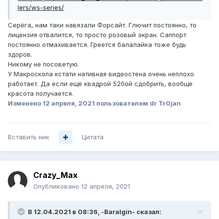
lers/ws-series/
Серёга, нам таки навязали Форсайт. Глючит постоянно, то
лицензия отвалится, то просто розовый экран. Саппорт
постоянно отмахивается. Греется балалайка тоже будь
здоров.
Никому не посоветую.
У Макроскопа кстати нативная видеостена очень неплохо
работает. Да если ещё квадрой 520ой сдобрить, вообще
красота получается.
Изменено
12 апреля, 2021
пользователем dr Tr0jan
Вставить ник
Цитата
Crazy_Max
Опубликовано
12 апреля, 2021
В 12.04.2021 в 08:36,
-Baralgin-
сказал: