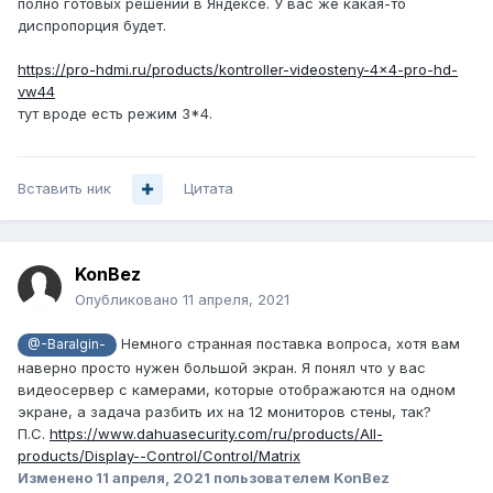
полно готовых решений в Яндексе. У вас же какая-то
диспропорция будет.
https://pro-hdmi.ru/products/kontroller-videosteny-4x4-pro-hd-
vw44
тут вроде есть режим 3*4.
Вставить ник
Цитата
KonBez
Опубликовано
11 апреля, 2021
Немного странная поставка вопроса, хотя вам
@-Baralgin-
наверно просто нужен большой экран. Я понял что у вас
видеосервер с камерами, которые отображаются на одном
экране, а задача разбить их на 12 мониторов стены, так?
П.С.
https://www.dahuasecurity.com/ru/products/All-
products/Display--Control/Control/Matrix
Изменено
11 апреля, 2021
пользователем KonBez