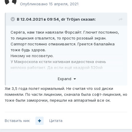
Опубликовано
15 апреля, 2021
В 12.04.2021 в 09:54,
dr Tr0jan
сказал:
Серёга, нам таки навязали Форсайт. Глючит постоянно,
то лицензия отвалится, то просто розовый экран.
Саппорт постоянно отмахивается. Греется балалайка
тоже будь здоров.
Никому не посоветую.
У Макроскопа кстати нативная видеостена
очень
неплохо работает. Да если ещё квадрой 520ой
сдобрить, вообще красота получается.
Expand
Хм 3,5 года полет нормальный. Не считая что ssd диски
поменяли. По части лицензии, сначала была софт-лицензия, но
тоже были заморочки, перешли на аппаратный все ок.
Вставить ник
Цитата