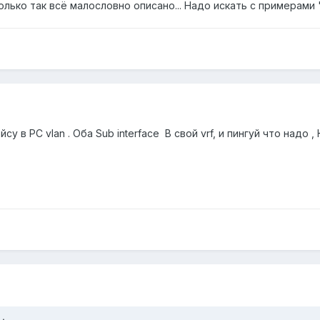
олько так всё малословно описано... Надо искать с примерами 
су в PC vlan . Оба Sub interface В свой vrf, и пингуй что надо