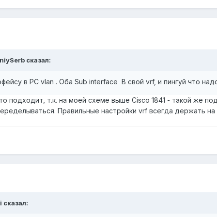
niySerb
сказал:
фейсу в PC vlan . Оба Sub interface В свой vrf, и пингуй что н
то подходит, т.к. на моей схеме выше Cisco 1841 - такой же по
еределываться. Правильные настройки vrf всегда держать на 
i
сказал: