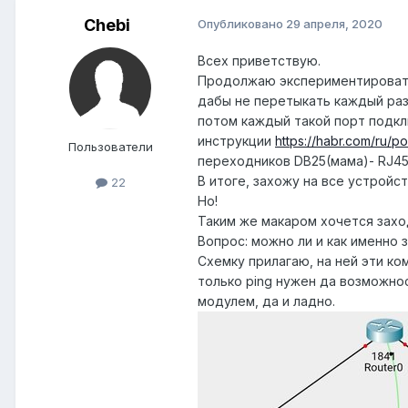
Chebi
Опубликовано
29 апреля, 2020
Всех приветствую.
Продолжаю экспериментировать 
дабы не перетыкать каждый раз
потом каждый такой порт подкл
инструкции
https://habr.com/ru/po
Пользователи
переходников DB25(мама)- RJ45
В итоге, захожу на все устройс
22
Но!
Таким же макаром хочется заход
Вопрос: можно ли и как именно 
Схемку прилагаю, на ней эти ко
только ping нужен да возможнос
модулем, да и ладно.