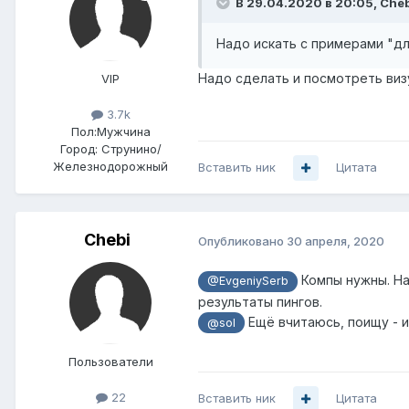
В 29.04.2020 в 20:05,
Cheb
Надо искать с примерами "дл
Надо сделать и посмотреть виз
VIP
3.7k
Пол:
Мужчина
Город:
Струнино/
Железнодорожный
Вставить ник
Цитата
Chebi
Опубликовано
30 апреля, 2020
Компы нужны. На 
@EvgeniySerb
результаты пингов.
Ещё вчитаюсь, поищу - и
@sol
Пользователи
22
Вставить ник
Цитата