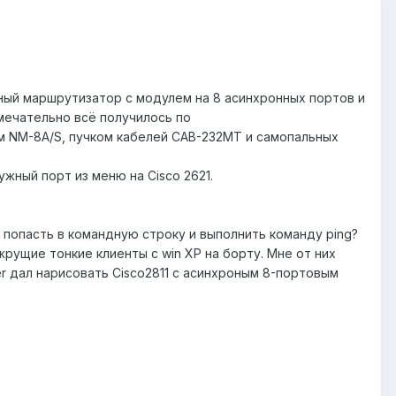
ный маршрутизатор с модулем на 8 асинхронных портов и
мечательно всё получилось по
ем NM-8A/S, пучком кабелей CAB-232MT и самопальных
ужный порт из меню на Cisco 2621.
м попасть в командную строку и выполнить команду ping?
жрущие тонкие клиенты с win XP на борту. Мне от них
er дал нарисовать Cisco2811 с асинхроным 8-портовым