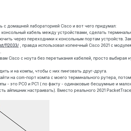
с домашней лабораторией Cisco и вот чего придумал:
 консольный кабель между устройствами, сделать терминаль
ючить через переходники к консольным портам устройств. За
st/112033/
, правда использовал копеечный Cisco 2621 с модул
.
твам Cisco с ноута без перетыкания кабелей, просто выбирая н
ить и на компы, чтобы с них пинговать друг-друга.
зайти на com-порт компа с моего терминального рутера, пото
мпы - это PC0 и PC1 ( по факту - одинаковые бесшумные и мало
ть айпишник настраивать). Вместо реального 2621 PacketTrac