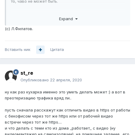
то, чаво не может быть.
Запиши себе названье,
Expand
чтобы в спешке не забыть.
(c) Л.Филатов.
А не выполнишь к утру -
Вставить ник
в порошок табе сотру,
Цитата
потому как твой карахтер
st_re
мне давно не по нутру.
Опубликовано
22 апреля, 2020
Так что неча губы дуть,
ну как раз кухарка именно это уметь делать может :) а вот в
а давай скорее в путь.
преотеризацию трафика вряд ли..
Государственное дело.
пусть сначала расскажут как отличить видео в https от работы
с бекофисом через тот же https или от рабочей видео
Ты ухватываешь суть?
встречи через тот же https....
и что делать с теми кто из дома _работает_ с видео (ну
видеомантажер на самоизоляции), на домашнее задание.. его