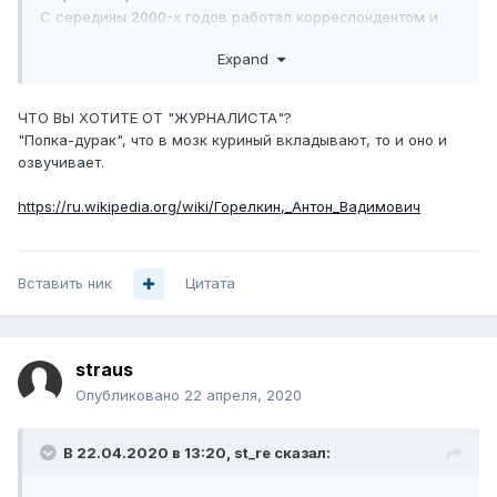
С середины 2000-х годов работал корреспондентом и
обозревателем по экономическим вопросам в
Expand
кемеровской газете «
Кузнецкий край
»
...
С 2011 года работал в администрации Кемеровской
ЧТО ВЫ ХОТИТЕ ОТ "ЖУРНАЛИСТА"?
области в блоке заместителя губернатора по экономике
"Попка-дурак", что в мозк куриный вкладывают, то и оно и
и региональному развитию.
озвучивает.
1 августа 2011 года был назначен на должность
начальника главного управления по работе со СМИ
https://ru.wikipedia.org/wiki/Горелкин,_Антон_Вадимович
[6]
[7]
администрации области
.
18 сентября 2016 года участвовал в выборах в
Государственную думу РФ VII созыва по списку
Вставить ник
Всероссийской политической партии «Единая Россия».
Цитата
straus
Опубликовано
22 апреля, 2020
В 22.04.2020 в 13:20,
st_re
сказал: