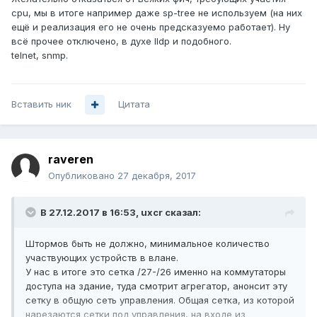
cpu, мы в итоге например даже sp-tree не используем (на них
ещё и реализация его не очень предсказуемо работает). Ну
всё прочее отключено, в духе lldp и подобного.
telnet, snmp.
Вставить ник
Цитата
raveren
Опубликовано
27 декабря, 2017
В 27.12.2017 в 16:53,
uxcr
сказал:
Штормов быть не должно, минимальное количество
участвующих устройств в влане.
У нас в итоге это сетка /27-/26 именно на коммутаторы
доступа на здание, туда смотрит агрегатор, анонсит эту
сетку в общую сеть управления. Общая сетка, из которой
нарезаются сетки под управления, на входе из