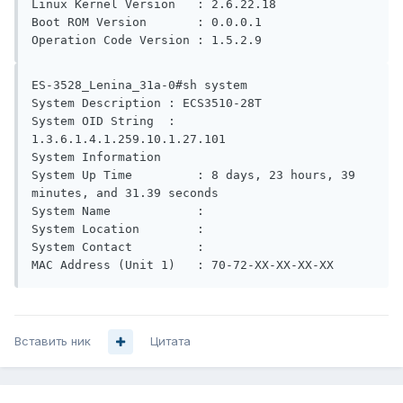
Linux Kernel Version   : 2.6.22.18

Boot ROM Version       : 0.0.0.1

ES-3528_Lenina_31a-0#sh system

System Description : ECS3510-28T

System OID String  : 
1.3.6.1.4.1.259.10.1.27.101

System Information

System Up Time         : 8 days, 23 hours, 39 
minutes, and 31.39 seconds

System Name            : 

System Location        :

System Contact         :

Вставить ник
Цитата