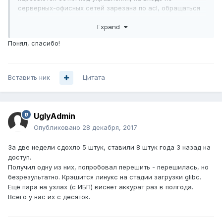
серверных-офисных сетей зарезана по acl, обращаться
можно только инженерам и софту мониторинга-
Expand
управления.
Желательно отказаться от всяких фич, требующих
Понял, спасибо!
участия cpu, мы в итоге например даже sp-tree не
используем (на них ещё и реализация его не очень
предсказуемо работает). Ну всё прочее отключено, в
Вставить ник
духе lldp и подобного.
Цитата
telnet, snmp.
UglyAdmin
Опубликовано
28 декабря, 2017
За две недели сдохло 5 штук, ставили 8 штук года 3 назад на
доступ.
Получил одну из них, попробовал перешить - перешилась, но
безрезультатно. Крэшится линукс на стадии загрузки glibc.
Ещё пара на узлах (с ИБП) виснет аккурат раз в полгода.
Всего у нас их с десяток.