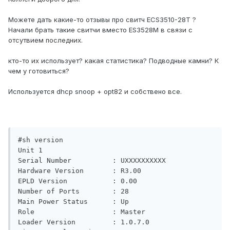
Можете дать какие-то отзывы про свитч ECS3510-28T ?
Начали брать такие свитчи вместо ES3528M в связи с
отсутвием последних.
кто-то их использует? какая статистика? Подводные камни? К
чем у готовиться?
Используется dhcp snoop + opt82 и собствено все.
#sh version

Unit 1

Serial Number          : UXXXXXXXXXX

Hardware Version       : R3.00

EPLD Version           : 0.00

Number of Ports        : 28

Main Power Status      : Up

Role                   : Master

Loader Version         : 1.0.7.0
