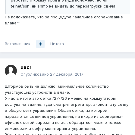
работать и коммутировать куда положено, но ни
telnet/ssh, ни snmp не видать до перезагрузки свича.
Не подскажете, что за процедура "анальное огораживание
влана"?
Вставить ник
Цитата
uxcr
Опубликовано
27 декабря, 2017
Штормов быть не должно, минимальное количество
участвующих устройств в влане.
У нас в итоге это сетка /27-/26 именно на коммутаторы
доступа на здание, туда смотрит агрегатор, анонсит эту сетку
в общую сеть управления. Общая сетка, из которой
нарезаются сетки под управления, на входе из серверных-
офисных сетей зарезана по acl, обращаться можно только
инженерам и софту мониторинга-управления.
Желательно отказаться от всяких фич, требующих участия