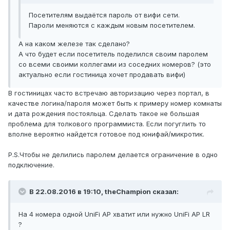
Посетителям выдаётся пароль от вифи сети.
Пароли меняются с каждым новым посетителем.
А на каком железе так сделано?
А что будет если посетитель поделился своим паролем
со всеми своими коллегами из соседних номеров? (это
актуально если гостиница хочет продавать вифи)
В гостиницах часто встречаю авторизацию через портал, в
качестве логина/пароля может быть к примеру номер комнаты
и дата рождения постояльца. Сделать такое не большая
проблема для толкового программиста. Если погуглить то
вполне вероятно найдется готовое под юнифай/микротик.
P.S.Чтобы не делились паролем делается ограничение в одно
подключение.
В 22.08.2016 в 19:10, theChampion сказал:
На 4 номера одной UniFi AP хватит или нужно UniFi AP LR
?