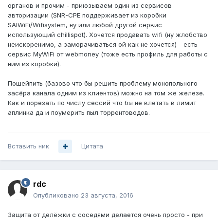
органов и прочим - приюзываем один из сервисов
авторизации (SNR-CPE поддерживает из коробки
SAIWiFi/Wifisystem, ну или любой другой сервис
использующий chillispot). Хочется продавать wifi (ну жлобство
неискоренимо, а заморачиваться ой как не хочется) - есть
сервис MyWiFi от webmoney (тоже есть профиль для работы с
ним из коробки).
Пошейпить (базово что бы решить проблему монопольного
засёра канала одним из клиентов) можно на том же железе.
Как и порезать по числу сессий что бы не влетать в лимит
аплинка да и поумерить пыл торрентоводов.
Вставить ник
Цитата
rdc
Опубликовано
23 августа, 2016
Защита от делёжки с соседями делается очень просто - при