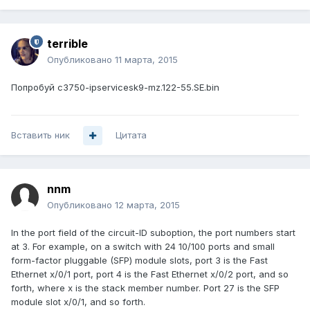
terrible
Опубликовано
11 марта, 2015
Попробуй c3750-ipservicesk9-mz.122-55.SE.bin
Вставить ник
Цитата
nnm
Опубликовано
12 марта, 2015
In the port field of the circuit-ID suboption, the port numbers start
at 3. For example, on a switch with 24 10/100 ports and small
form-factor pluggable (SFP) module slots, port 3 is the Fast
Ethernet x/0/1 port, port 4 is the Fast Ethernet x/0/2 port, and so
forth, where x is the stack member number. Port 27 is the SFP
module slot x/0/1, and so forth.