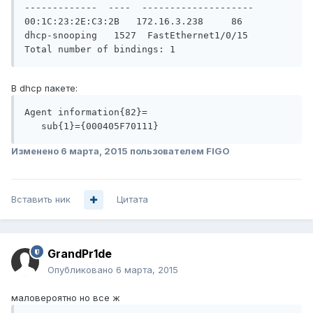
-------------  ----  --------------------

00:1C:23:2E:C3:2B   172.16.3.238     86          
dhcp-snooping   1527  FastEthernet1/0/15

Total number of bindings: 1
В dhcp пакете:
Agent information{82}=

   sub{1}={000405F70111}
Изменено
6 марта, 2015
пользователем FIGO
Вставить ник
Цитата
GrandPr1de
Опубликовано
6 марта, 2015
маловероятно но все ж