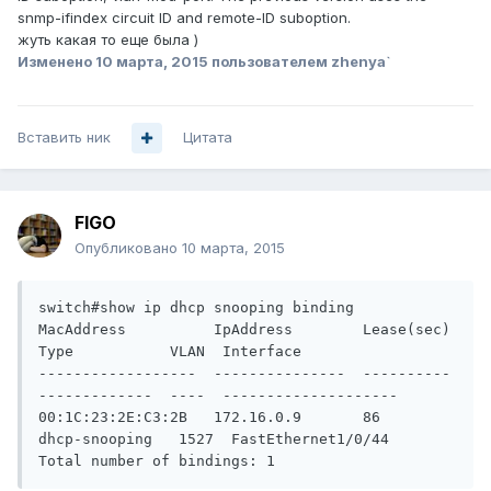
snmp-ifindex circuit ID and remote-ID suboption.
жуть какая то еще была )
Изменено
10 марта, 2015
пользователем zhenya`
Вставить ник
Цитата
FIGO
Опубликовано
10 марта, 2015
switch#show ip dhcp snooping binding

MacAddress          IpAddress        Lease(sec)  
Type           VLAN  Interface

------------------  ---------------  ----------  
-------------  ----  --------------------

00:1C:23:2E:C3:2B   172.16.0.9       86          
dhcp-snooping   1527  FastEthernet1/0/44

Total number of bindings: 1