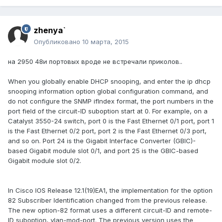
zhenya`
Опубликовано
10 марта, 2015
на 2950 48и портовых вроде не встречали приколов..
When you globally enable DHCP snooping, and enter the ip dhcp
snooping information option global configuration command, and
do not configure the SNMP ifIndex format, the port numbers in the
port field of the circuit-ID suboption start at 0. For example, on a
Catalyst 3550-24 switch, port 0 is the Fast Ethernet 0/1 port, port 1
is the Fast Ethernet 0/2 port, port 2 is the Fast Ethernet 0/3 port,
and so on. Port 24 is the Gigabit Interface Converter (GBIC)-
based Gigabit module slot 0/1, and port 25 is the GBIC-based
Gigabit module slot 0/2.
In Cisco IOS Release 12.1(19)EA1, the implementation for the option
82 Subscriber Identification changed from the previous release.
The new option-82 format uses a different circuit-ID and remote-
ID suboption, vlan-mod-port. The previous version uses the