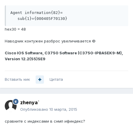
Agent information{82}=

   sub{1}={000405F70130}
hex30 = 48
Наводчик контужен разброс увеличивается ©
Cisco IOS Software, C3750 Software (C3750-IPBASEK9-M),
Version 12.2(55)SE9
Вставить ник
Цитата
zhenya`
Опубликовано
10 марта, 2015
сравните с индексами в снмп ифиндекс?