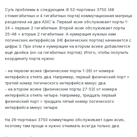
Суть проблемы в следующем. В 52-портовых 3750 (48
стомегабитных и 4 гигабитных порта) коммутационная матрица
разделена на два ASIC'а. Первый асик обслуживает порты 1-
24 + первые 2 гигабитные. Второй асик обслуживает порты
25-48 + вторые 2 гигабитные. А нумерация нужных нам
логических интерфейсов (НЕ физических портов) начинается с
цифры 3. При этом к нумерации на втором асике добавляется
ещё двойка (из-за гигабитных портов). Итого, чтобы получить
координату порта нужно:
- на первом асике (физические порты 1-26) от номера
интерфейса отнять два. Например, первый физический порт =
третий номер логического интерфейса минус два.
- на втором асике (физические порты 27-52) от номера
интерфейса отнять четыре. Например, тридцать первый
физический порт = тридцать пятый номер логического
интерфейса минус четыре.
На 26-портовых 3750 коммутацию обслуживает один асик,
поэтому там проще и нужно отнимать всегда только два.