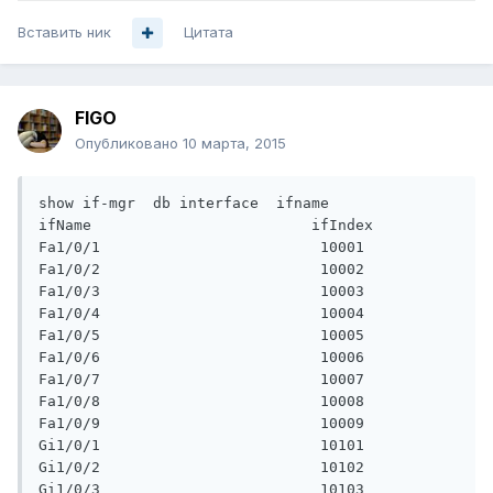
Вставить ник
Цитата
FIGO
Опубликовано
10 марта, 2015
show if-mgr  db interface  ifname

ifName                         ifIndex

Fa1/0/1                         10001

Fa1/0/2                         10002

Fa1/0/3                         10003

Fa1/0/4                         10004

Fa1/0/5                         10005

Fa1/0/6                         10006

Fa1/0/7                         10007

Fa1/0/8                         10008

Fa1/0/9                         10009

Gi1/0/1                         10101

Gi1/0/2                         10102

Gi1/0/3                         10103
