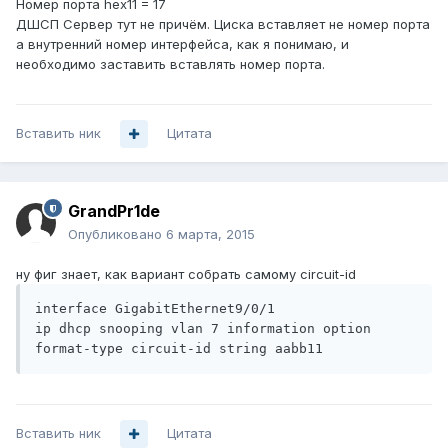
Номер порта hex11 = 17
ДШСП Сервер тут не причём. Циска вставляет не номер порта
а внутренний номер интерфейса, как я понимаю, и
необходимо заставить вставлять номер порта.
Вставить ник
Цитата
GrandPr1de
Опубликовано
6 марта, 2015
ну фиг знает, как вариант собрать самому circuit-id
interface GigabitEthernet9/0/1

ip dhcp snooping vlan 7 information option 
format-type circuit-id string aabb11
Вставить ник
Цитата