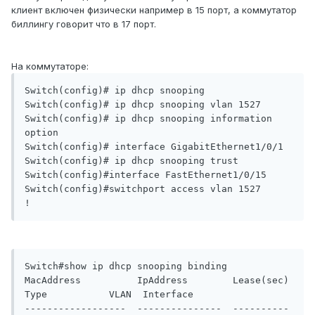
клиент включен физически например в 15 порт, а коммутатор
биллингу говорит что в 17 порт.
На коммутаторе:
Switch(config)# ip dhcp snooping

Switch(config)# ip dhcp snooping vlan 1527

Switch(config)# ip dhcp snooping information 
option

Switch(config)# interface GigabitEthernet1/0/1

Switch(config)# ip dhcp snooping trust

Switch(config)#interface FastEthernet1/0/15

Switch(config)#switchport access vlan 1527

!
Switch#show ip dhcp snooping binding

MacAddress          IpAddress        Lease(sec)  
Type           VLAN  Interface

------------------  ---------------  ----------  