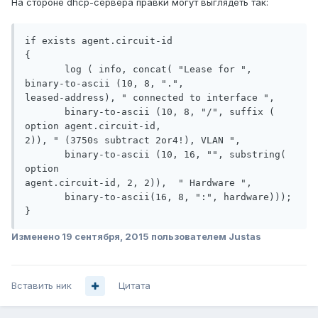
На стороне dhcp-сервера правки могут выглядеть так:
if exists agent.circuit-id

{

       log ( info, concat( "Lease for ", 
binary-to-ascii (10, 8, ".",

leased-address), " connected to interface ",

       binary-to-ascii (10, 8, "/", suffix ( 
option agent.circuit-id,

2)), " (3750s subtract 2or4!), VLAN ",

       binary-to-ascii (10, 16, "", substring( 
option

agent.circuit-id, 2, 2)),  " Hardware ",

       binary-to-ascii(16, 8, ":", hardware)));

}
Изменено
19 сентября, 2015
пользователем Justas
Вставить ник
Цитата