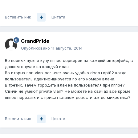
Вставить ник
Цитата
GrandPr1de
Опубликовано
11 августа, 2014
Во первых нужно кучу пппое серверов на каждый интерфейс, в
данном случае на каждый влан.
Во вторых при vlan-per-user очень удобно dhcp+opt82 когда
пользователь идентифицируется по его номеру влана.
В третих, зачем городить влан на пользователя при пппое?
Свичи не умеют private vlan? Не можете на свичах всё кроме
пппое порезать и с приват вланом довести аж до микротика?
Вставить ник
Цитата