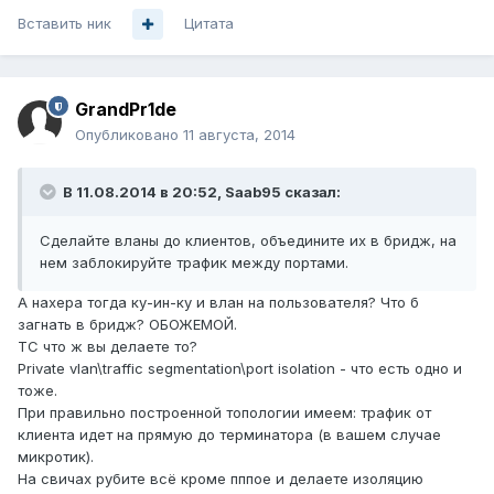
Вставить ник
Цитата
GrandPr1de
Опубликовано
11 августа, 2014
В 11.08.2014 в 20:52, Saab95 сказал:
Сделайте вланы до клиентов, объедините их в бридж, на
нем заблокируйте трафик между портами.
А нахера тогда ку-ин-ку и влан на пользователя? Что б
загнать в бридж? ОБОЖЕМОЙ.
ТС что ж вы делаете то?
Private vlan\traffic segmentation\port isolation - что есть одно и
тоже.
При правильно построенной топологии имеем: трафик от
клиента идет на прямую до терминатора (в вашем случае
микротик).
На свичах рубите всё кроме пппое и делаете изоляцию