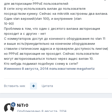
для авторизации PPPoE пользователей
В сети хочу использовать вилан до пользователя
посредством куинку. Сейчас на mikrotik настроены два вилана.
Один vlan верхний(vlan 100), и внутренние (vlan
10-90)
Проблема в том, что один с десятого вилана авторизация
проходит а с других - нет
С коммутаторов доступ до конченого оборудования по vlan 11
и выше есть(принудительно на конечном оборудовании
ставили статические адреса и проверяли доступность пингом)
но PPPoE авторизация не проходит. Сейчас пользователи
могут авторизовываться только через аццес вилан 10.
Кто нибудь подымал подобную схему в сети?
Изменено
8 августа, 2014
пользователем megahertz
Вставить ник
Цитата
NiTr0
Опубликовано
8 августа, 2014