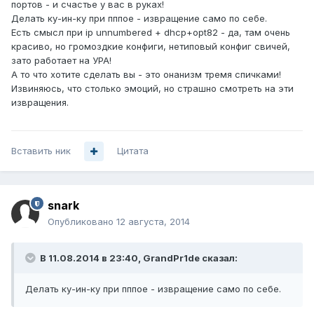
портов - и счастье у вас в руках!
Делать ку-ин-ку при пппое - извращение само по себе.
Есть смысл при ip unnumbered + dhcp+opt82 - да, там очень
красиво, но громоздкие конфиги, нетиповый конфиг свичей,
зато работает на УРА!
А то что хотите сделать вы - это онанизм тремя спичками!
Извиняюсь, что столько эмоций, но страшно смотреть на эти
извращения.
Вставить ник
Цитата
snark
Опубликовано
12 августа, 2014
В 11.08.2014 в 23:40, GrandPr1de сказал:
Делать ку-ин-ку при пппое - извращение само по себе.