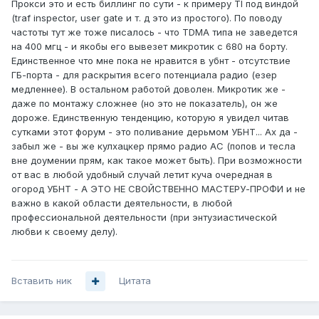
Прокси это и есть биллинг по сути - к примеру TI под виндой
(traf inspector, user gate и т. д это из простого). По поводу
частоты тут же тоже писалось - что TDMA типа не заведется
на 400 мгц - и якобы его вывезет микротик с 680 на борту.
Единственное что мне пока не нравится в убнт - отсутствие
ГБ-порта - для раскрытия всего потенциала радио (езер
медленнее). В остальном работой доволен. Микротик же -
даже по монтажу сложнее (но это не показатель), он же
дороже. Единственную тенденцию, которую я увидел читав
сутками этот форум - это поливание дерьмом УБНТ... Ах да -
забыл же - вы же кулхацкер прямо радио АС (попов и тесла
вне доумении прям, как такое может быть). При возможности
от вас в любой удобный случай летит куча очередная в
огород УБНТ - А ЭТО НЕ СВОЙСТВЕННО МАСТЕРУ-ПРОФИ и не
важно в какой области деятельности, в любой
профессиональной деятельности (при энтузиастической
любви к своему делу).
Вставить ник
Цитата