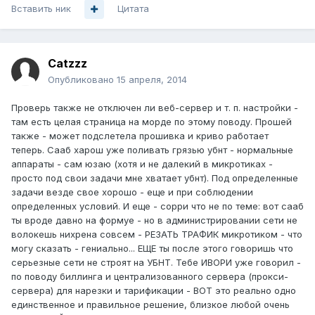
Вставить ник
Цитата
Catzzz
Опубликовано
15 апреля, 2014
Проверь также не отключен ли веб-сервер и т. п. настройки -
там есть целая страница на морде по этому поводу. Прошей
также - может подслетела прошивка и криво работает
теперь. Сааб харош уже поливать грязью убнт - нормальные
аппараты - сам юзаю (хотя и не далекий в микротиках -
просто под свои задачи мне хватает убнт). Под определенные
задачи везде свое хорошо - еще и при соблюдении
определенных условий. И еще - сорри что не по теме: вот сааб
ты вроде давно на формуе - но в администрировании сети не
волокешь нихрена совсем - РЕЗАТЬ ТРАФИК микротиком - что
могу сказать - гениально... ЕЩЕ ты после этого говоришь что
серьезные сети не строят на УБНТ. Тебе ИВОРИ уже говорил -
по поводу биллинга и централизованного сервера (прокси-
сервера) для нарезки и тарификации - ВОТ это реально одно
единственное и правильное решение, близкое любой очень