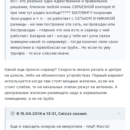
ВОТ это реально одно единственное и правильное
решение, близкое любой очень СЕРЬЕЗНОЙ конторе! И
при чем тут радио вообще????? БИЛЛИНГУ похренам
твои радио и т. п. - он работает с СЕТЬЮ!!!! И НИКАКОЙ
разницы - на чем построена эта сеть, на проводах или
беспроводах - главное что она есть и сервер с ней
работает. Базаров нет - когда у тебя нет узла связи
(каморки какой то например) - тогда конечно лепи свои
микротики в гермобоксах на трубе... Но если по уму
(профи) - то все совсем иначе.
Какой еще прокси-сервер? Скорость можно резать в центре
на шлюзе, либо на абонентских устройствах. Первый вариант
используется когда там стоят мощные железки, если же
стоит слабая, то на начальных этапах режут на антеннах. А
центральные железки размещать надо в нормальном
помещении, а не на трубе.
В 15.04.2014 в 13:31, Catzzz сказал:
Еще и заводить юзеров на микротике - ппц!!! Жесть!