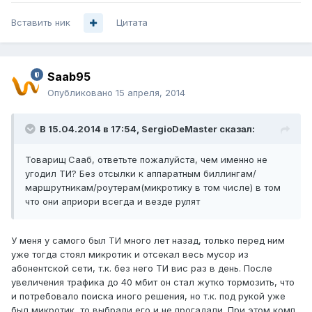
Вставить ник
Цитата
Saab95
Опубликовано
15 апреля, 2014
В 15.04.2014 в 17:54, SergioDeMaster сказал:
Товарищ Сааб, ответьте пожалуйста, чем именно не
угодил ТИ? Без отсылки к аппаратным биллингам/
маршрутникам/роутерам(микротику в том числе) в том
что они априори всегда и везде рулят
У меня у самого был ТИ много лет назад, только перед ним
уже тогда стоял микротик и отсекал весь мусор из
абонентской сети, т.к. без него ТИ вис раз в день. После
увеличения трафика до 40 мбит он стал жутко тормозить, что
и потребовало поиска иного решения, но т.к. под рукой уже
был микротик, то выбрали его и не прогадали. При этом комп