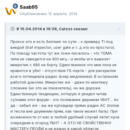
Saab95
Опубликовано
15 апреля, 2014
В 15.04.2014 в 16:38, Catzzz сказал:
Прокси это и есть биллинг по сути - к примеру TI под
виндой (traf inspector, user gate и т. д это из простого).
По поводу частоты тут же тоже писалось - что TDMA
типа не заведется на 400 мгц - и якобы его вывезет
микротик с 680 на борту. Единственное что мне пока не
нравится в убнт - отсутствие ГБ-порта - для раскрытия
всего потенциала радио (езер медленнее). В остальном
работой доволен. Микротик же - даже по монтажу
сложнее (но это не показатель), он же дороже.
Единственную тенденцию, которую я увидел читав
сутками этот форум - это поливание дерьмом УБНТ... Ах
да - забыл же - вы же кулхацкер прямо радио АС (попов
и тесла вне доумении прям, как такое может быть). При
возможности от вас в любой удобный случай летит куча
очередная в огород УБНТ - А ЭТО НЕ СВОЙСТВЕННО
МАСТЕРУ-ПРОФИ и не важно в какой области