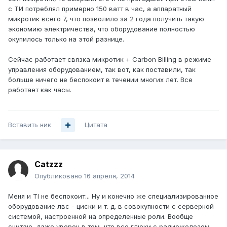
с ТИ потреблял примерно 150 ватт в час, а аппаратный
микротик всего 7, что позволило за 2 года получить такую
экономию электричества, что оборудование полностью
окупилось только на этой разнице.
Сейчас работает связка микротик + Carbon Billing в режиме
управления оборудованием, так вот, как поставили, так
больше ничего не беспокоит в течении многих лет. Все
работает как часы.
Вставить ник
Цитата
Catzzz
Опубликовано
16 апреля, 2014
Меня и TI не беспокоит... Ну и конечно же специализированное
оборудование лвс - циски и т. д. в совокупности с серверной
системой, настроенной на определенные роли. Вообще
считаю, даже уверен в том, что все глюки с радиожелезом