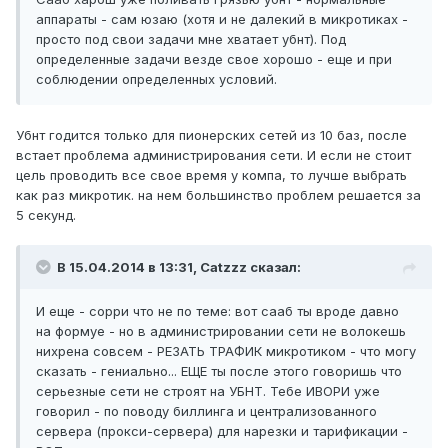
аппараты - сам юзаю (хотя и не далекий в микротиках -
просто под свои задачи мне хватает убнт). Под
определенные задачи везде свое хорошо - еще и при
соблюдении определенных условий.
Убнт годится только для пионерских сетей из 10 баз, после
встает проблема администрирования сети. И если не стоит
цель проводить все свое время у компа, то лучше выбрать
как раз микротик. на нем большинство проблем решается за
5 секунд.
В 15.04.2014 в 13:31, Catzzz сказал:
И еще - сорри что не по теме: вот сааб ты вроде давно
на формуе - но в администрировании сети не волокешь
нихрена совсем - РЕЗАТЬ ТРАФИК микротиком - что могу
сказать - гениально... ЕЩЕ ты после этого говоришь что
серьезные сети не строят на УБНТ. Тебе ИВОРИ уже
говорил - по поводу биллинга и централизованного
сервера (прокси-сервера) для нарезки и тарификации -