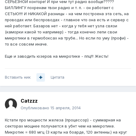
СЕРЬЕЗНОЙ конторе! И при чем тут радио вообще?????
БИЛЛИНГУ похренам твои радио и т. п. - он работает с
СЕТЬЮ!!!! И НИКАКОЙ разницы - на чем построена эта сеть, на
проводах или беспроводах - главное что она есть и сервер с
ней работает. Базаров нет - когда у тебя нет узла связи
(каморки какой то например) - тогда конечно лепи свои
микротики в гермобоксах на трубе... Но если по уму (профи) -
то все совсем иначе.
Еще и заводить юзеров на микротике - ппц!!! Жесть!
Вставить ник
Цитата
Catzzz
Опубликовано
15 апреля, 2014
Кстати про мощности железа (процессор) - суммарная на
секторах мощнее получается в убнт чем на микротике.
Микротик = 680 мгц (3 карты на боарде, 120 антенны.) на круг