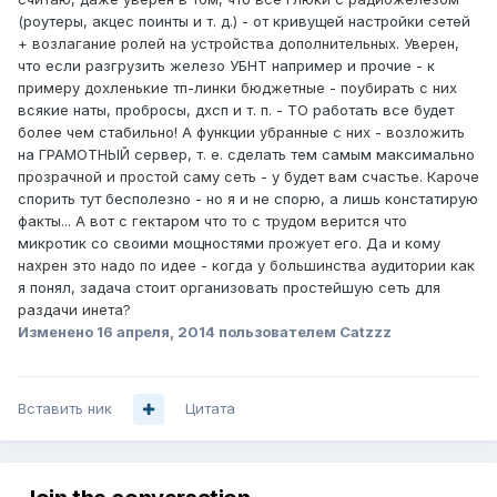
(роутеры, акцес поинты и т. д.) - от кривущей настройки сетей
+ возлагание ролей на устройства дополнительных. Уверен,
что если разгрузить железо УБНТ например и прочие - к
примеру дохленькие тп-линки бюджетные - поубирать с них
всякие наты, пробросы, дхсп и т. п. - ТО работать все будет
более чем стабильно! А функции убранные с них - возложить
на ГРАМОТНЫЙ сервер, т. е. сделать тем самым максимально
прозрачной и простой саму сеть - у будет вам счастье. Кароче
спорить тут бесполезно - но я и не спорю, а лишь констатирую
факты... А вот с гектаром что то с трудом верится что
микротик со своими мощностями прожует его. Да и кому
нахрен это надо по идее - когда у большинства аудитории как
я понял, задача стоит организовать простейшую сеть для
раздачи инета?
Изменено
16 апреля, 2014
пользователем Catzzz
Вставить ник
Цитата