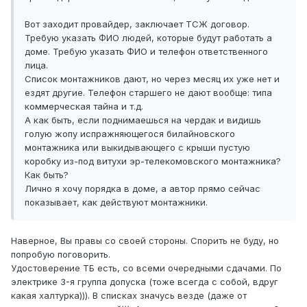
Вот заходит провайдер, заключает ТСЖ договор.
Требую указать ФИО людей, которые будут работать а
доме. Требую указать ФИО и телефон ответственного
лица.
Список монтажников дают, но через месяц их уже нет и
ездят другие. Телефон старшего не дают вообще: типа
коммерческая тайна и т.д.
А как быть, если поднимаешься на чердак и видишь
голую жопу испражняющегося билайновского
монтажника или выкидывающего с крыши пустую
коробку из-под витухи эр-телекомовского монтажника?
Как быть?
Лично я хочу порядка в доме, а автор прямо сейчас
показывает, как действуют монтажники.
Наверное, Вы правы со своей стороны. Спорить не буду, но
попробую поговорить.
Удостоверение ТБ есть, со всеми очередными сдачами. По
электрике 3-я группа допуска (тоже всегда с собой, вдруг
какая халтурка))). В списках значусь везде (даже от