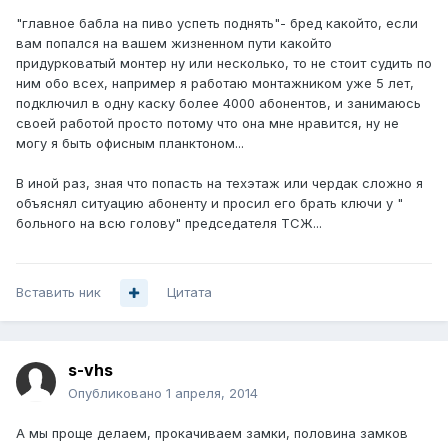
"главное бабла на пиво успеть поднять"- бред какойто, если
вам попался на вашем жизненном пути какойто
придурковатый монтер ну или несколько, то не стоит судить по
ним обо всех, например я работаю монтажником уже 5 лет,
подключил в одну каску более 4000 абонентов, и занимаюсь
своей работой просто потому что она мне нравится, ну не
могу я быть офисным планктоном...
В иной раз, зная что попасть на техэтаж или чердак сложно я
объяснял ситуацию абоненту и просил его брать ключи у "
больного на всю голову" председателя ТСЖ...
Вставить ник
Цитата
s-vhs
Опубликовано
1 апреля, 2014
А мы проще делаем, прокачиваем замки, половина замков