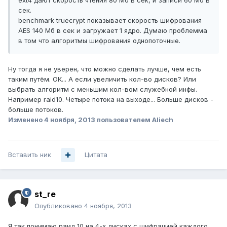
ext4 дают скорость чтения 80 Мб в сек, и записи 60 Мб в
сек.
benchmark truecrypt показывает скорость шифрования
AES 140 Мб в сек и загружает 1 ядро. Думаю проблемма
в том что алгоритмы шифрования однопоточные.
Ну тогда я не уверен, что можно сделать лучше, чем есть
таким путём. ОК... А если увеличить кол-во дисков? Или
выбрать алгоритм с меньшим кол-вом служебной инфы.
Например raid10. Четыре потока на выходе... Больше дисков -
больше потоков.
Изменено
4 ноября, 2013
пользователем Aliech
Вставить ник
Цитата
st_re
Опубликовано
4 ноября, 2013
Я так понимаю раид 10 на 4-х дисках с шифрацией каждого