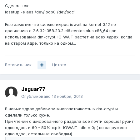
Сделал так:
losetup -e aes /dev/loop0 /dev/sdc1
Еще заметил что сильно вырос iowait на kernel-3.12 по
сравнению с 2.6.32-358.23.2.el6.centos.plus.x86_64 при
использовании dm-crypt. IO-WAIT растёт на всех ядрах, когда
на старом ядре, только на одном...
Вставить ник
Цитата
Jaguar77
Опубликовано
13 ноября, 2013
В новых ядрах добавили многопоточность в dm-crypt и
сделали только хуже.
При чтении с шифрованного раздела всё почти хорошо.Грузит
одно ядро, и 60 - 80% жрёт IOWAIT. Idle = 0; ( но загружено
одно ядро, остальные свободны)