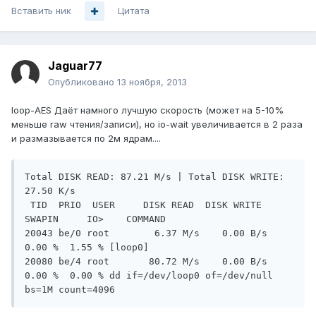
Вставить ник
Цитата
Jaguar77
Опубликовано
13 ноября, 2013
loop-AES Даёт намного лучшую скорость (может на 5-10%
меньше raw чтения/записи), но io-wait увеличивается в 2 раза
и размазывается по 2м ядрам....
Total DISK READ: 87.21 M/s | Total DISK WRITE: 
27.50 K/s

 TID  PRIO  USER     DISK READ  DISK WRITE  
SWAPIN     IO>    COMMAND

20043 be/0 root        6.37 M/s    0.00 B/s  
0.00 %  1.55 % [loop0]

20080 be/4 root       80.72 M/s    0.00 B/s  
0.00 %  0.00 % dd if=/dev/loop0 of=/dev/null 