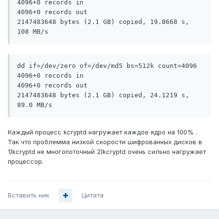
4096+0 records in

4096+0 records out

2147483648 bytes (2.1 GB) copied, 19.8668 s, 
dd if=/dev/zero of=/dev/md5 bs=512k count=4096

4096+0 records in

4096+0 records out

2147483648 bytes (2.1 GB) copied, 24.1219 s, 
Каждый процесс kcryptd нагружает каждое ядро на 100% .
Так что проблемма низкой скорости шифрованных дисков в
1)kcryptd не многопоточный 2)kcryptd очень сильно нагружает
процессор.
Вставить ник
Цитата