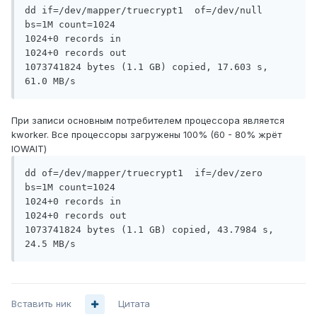
dd if=/dev/mapper/truecrypt1  of=/dev/null 
bs=1M count=1024

1024+0 records in

1024+0 records out

1073741824 bytes (1.1 GB) copied, 17.603 s, 
При записи основным потребителем процессора является
kworker. Все процессоры загружены 100% (60 - 80% жрёт
IOWAIT)
dd of=/dev/mapper/truecrypt1  if=/dev/zero 
bs=1M count=1024

1024+0 records in

1024+0 records out

1073741824 bytes (1.1 GB) copied, 43.7984 s, 
Вставить ник
Цитата