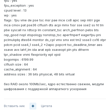
fpu : yes
fpu_exception : yes
cpuid level : 13
wp : yes
flags : fpu vme de pse tsc msr pae mce cx8 apic sep mtrr pge
mca cmov pat pse36 clflush dts acpi mmx fxsr sse sse2 ss ht tm
pbe syscall nx rdtscp lm constant_tsc arch_perfmon pebs bts
rep_good nopl xtopology nonstop_tsc aperfmperf eagerfpu pni
pclmulqdq dtes64 monitor ds_cpl vmx smx est tm2 ssse3 cx16 xtpr
pdcm pcid sse4_1 sse4_2 x2apic popcnt tsc_deadline_timer aes
xsave avx lahf_lm ida arat epb xsaveopt pln pts dtherm
tpr_shadow vnmi flexpriority ept vpid
bogomips : 6199.99
clflush size : 64
cache_alignment : 64
address sizes : 36 bits physical, 48 bits virtual
без RAID около 100Mb/sec, ядро естественно свежее, модули
шифрования с поддержкой аппаратного ускорения
Вставить ник
Цитата