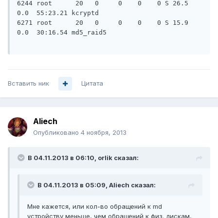
6244 root      20   0     0    0    0 S 26.5  
0.0  55:23.21 kcryptd

6271 root      20   0     0    0    0 S 15.9  
0.0  30:16.54 md5_raid5

Вставить ник
Цитата
Aliech
Опубликовано
4 ноября, 2013
В 04.11.2013 в 06:10, orlik сказал:
В 04.11.2013 в 05:09, Aliech сказал:
Мне кажется, или кол-во обращений к md
устройству меньше, чем обращений к физ. дискам,