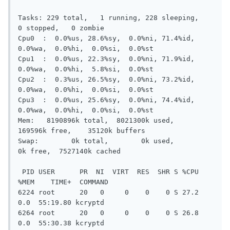
Tasks: 229 total,   1 running, 228 sleeping,   
0 stopped,   0 zombie

Cpu0  :  0.0%us, 28.6%sy,  0.0%ni, 71.4%id,  
0.0%wa,  0.0%hi,  0.0%si,  0.0%st

Cpu1  :  0.0%us, 22.3%sy,  0.0%ni, 71.9%id,  
0.0%wa,  0.0%hi,  5.8%si,  0.0%st

Cpu2  :  0.3%us, 26.5%sy,  0.0%ni, 73.2%id,  
0.0%wa,  0.0%hi,  0.0%si,  0.0%st

Cpu3  :  0.0%us, 25.6%sy,  0.0%ni, 74.4%id,  
0.0%wa,  0.0%hi,  0.0%si,  0.0%st

Mem:   8190896k total,  8021300k used,   
169596k free,    35120k buffers

Swap:        0k total,        0k used,        
0k free,  7527140k cached

 PID USER      PR  NI  VIRT  RES  SHR S %CPU 
%MEM    TIME+  COMMAND

6224 root      20   0     0    0    0 S 27.2  
0.0  55:19.80 kcryptd

6264 root      20   0     0    0    0 S 26.8  
0.0  55:30.38 kcryptd
