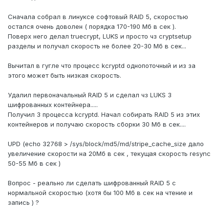
Сначала собрал в линуксе софтовый RAID 5, скоростью
остался очень доволен ( порядка 170-190 Мб в сек ).
Поверх него делал truecrypt, LUKS и просто чз cryptsetup
разделы и получал скорость не более 20-30 Мб в сек...
Вычитал в гугле что процесс kcryptd однопоточный и из за
этого может быть низкая скорость.
Удалил первоначальный RAID 5 и сделал чз LUKS 3
шифрованных контейнера.....
Получил 3 процесса kcryptd. Начал собирать RAID 5 из этих
контейнеров и получаю скорость сборки 30 Мб в сек....
UPD (echo 32768 > /sys/block/md5/md/stripe_cache_size дало
увеличение скорости на 20Мб в сек , текущая скорость resync
50-55 Мб в сек )
Вопрос - реально ли сделать шифрованный RAID 5 с
нормальной скоростью (хотя бы 100 Мб в сек на чтение и
запись ) ?