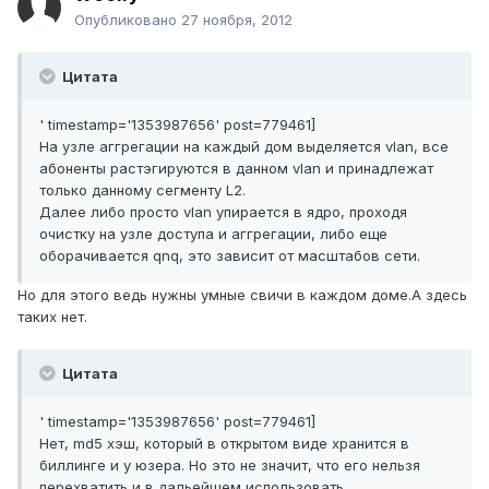
Опубликовано
27 ноября, 2012
Цитата
' timestamp='1353987656' post=779461]
На узле аггрегации на каждый дом выделяется vlan, все
абоненты растэгируются в данном vlan и принадлежат
только данному сегменту L2.
Далее либо просто vlan упирается в ядро, проходя
очистку на узле доступа и аггрегации, либо еще
оборачивается qnq, это зависит от масштабов сети.
Но для этого ведь нужны умные свичи в каждом доме.А здесь
таких нет.
Цитата
' timestamp='1353987656' post=779461]
Нет, md5 хэш, который в открытом виде хранится в
биллинге и у юзера. Но это не значит, что его нельзя
перехватить и в дальейшем использовать