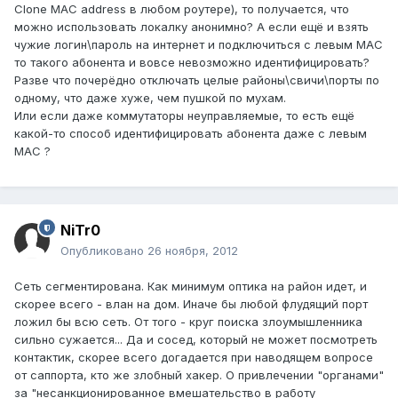
Clone MAC address в любом роутере), то получается, что
можно использовать локалку анонимно? А если ещё и взять
чужие логин\пароль на интернет и подключиться с левым МАС
то такого абонента и вовсе невозможно идентифицировать?
Разве что почерёдно отключать целые районы\свичи\порты по
одному, что даже хуже, чем пушкой по мухам.
Или если даже коммутаторы неуправляемые, то есть ещё
какой-то способ идентифицировать абонента даже с левым
МАС ?
NiTr0
Опубликовано
26 ноября, 2012
Сеть сегментирована. Как минимум оптика на район идет, и
скорее всего - влан на дом. Иначе бы любой флудящий порт
ложил бы всю сеть. От того - круг поиска злоумышленника
сильно сужается... Да и сосед, который не может посмотреть
контактик, скорее всего догадается при наводящем вопросе
от саппорта, кто же злобный хакер. О привлечении "органами"
за "несанкционированное вмешательство в работу