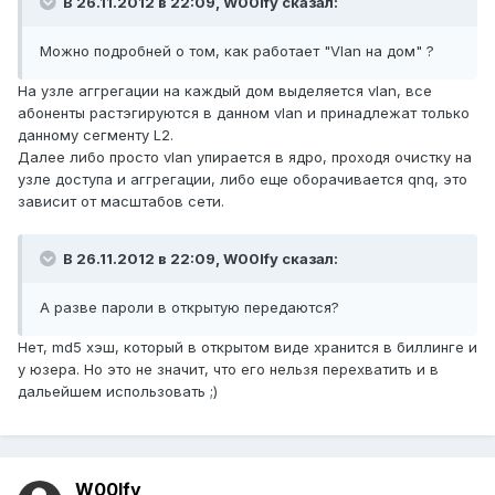
В 26.11.2012 в 22:09, W00lfy сказал:
Можно подробней о том, как работает "Vlan на дом" ?
На узле аггрегации на каждый дом выделяется vlan, все
абоненты растэгируются в данном vlan и принадлежат только
данному сегменту L2.
Далее либо просто vlan упирается в ядро, проходя очистку на
узле доступа и аггрегации, либо еще оборачивается qnq, это
зависит от масштабов сети.
В 26.11.2012 в 22:09, W00lfy сказал:
А разве пароли в открытую передаются?
Нет, md5 хэш, который в открытом виде хранится в биллинге и
у юзера. Но это не значит, что его нельзя перехватить и в
дальейшем использовать ;)
W00lfy