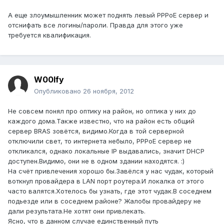
А еще злоумышленник может поднять левый PPPoE сервер и
отснифать все логины/пароли. Правда для этого уже
требуется квалификация.
W00lfy
Опубликовано
26 ноября, 2012
Не совсем понял про оптику на район, но оптика у них до
каждого дома.Также известно, что на район есть общий
сервер BRAS зовётся, видимо.Когда в той серверной
отключили свет, то интернета небыло, PPPoE сервер не
откликался, однако локальные IP выдавались, значит DHCP
доступен.Видимо, они не в одном здании находятся. :)
На счёт привлечения хорошо бы.Завёлся у нас чудак, который
воткнул провайдера в LAN порт роутера.И локалка от этого
часто валятся.Хотелось бы узнать, где этот чудак.В соседнем
подьезде или в соседнем районе? Жалобы провайдеру не
дали результата.Не хотят они привлекать.
Ясно, что в данном случае единственный путь