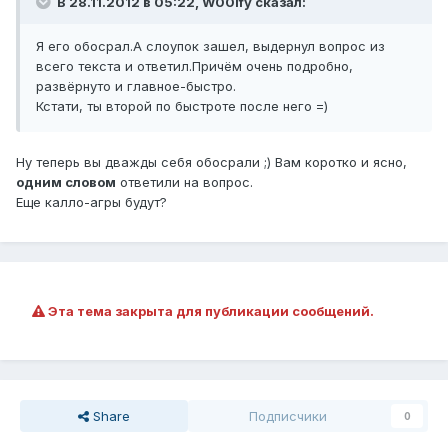
В 28.11.2012 в 05:22, W00lfy сказал:
Я его обосрал.А слоупок зашел, выдернул вопрос из
всего текста и ответил.Причём очень подробно,
развёрнуто и главное-быстро.
Кстати, ты второй по быстроте после него =)
Ну теперь вы дважды себя обосрали ;) Вам коротко и ясно,
одним словом
ответили на вопрос.
Еще калло-агры будут?
Эта тема закрыта для публикации сообщений.
Share
Подписчики
0