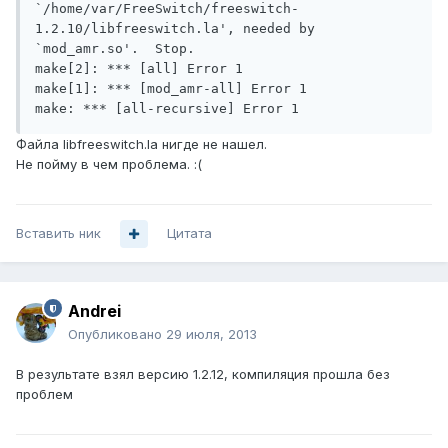
`/home/var/FreeSwitch/freeswitch-
1.2.10/libfreeswitch.la', needed by 
`mod_amr.so'.  Stop.

make[2]: *** [all] Error 1

make[1]: *** [mod_amr-all] Error 1

Файла libfreeswitch.la нигде не нашел.
Не пойму в чем проблема. :(
Вставить ник
Цитата
Andrei
Опубликовано
29 июля, 2013
В результате взял версию 1.2.12, компиляция прошла без
проблем