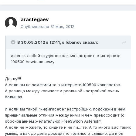
arastegaev
Опубликовано
31 мая, 2012
В 30.05.2012 в 12:41, s.lobanov сказал:
asterisk любой
студент
школьник настроит, в интернете
100500 howto по нему
Да, ну!!!!
А если вы не заметили то в интернете 100500 копипастов.
А разница между копипаст и реальной настройкой очень
большая.
И если вы такой "нифигасебе" настройщик, подскажи в чем
принципиальные отличия между ними и чем превосходит (с
обоснованием желательно) FreeSwitch Asterisk?
А если не можете, то сидите и не пи.....те. А то много вас таких
умных, а как до дела доходит то тольлко и слышно: да я бы