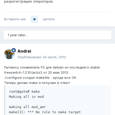
разрегистрацию операторов.
Вставить ник
Цитата
1 year later...
Andrei
Опубликовано
24 июля, 2013
Пытаюсь скомпилить FS для debian из последнего stable
freeswitch-1.2.10.tar.bz2 от 20 мая 2013.
./configure создал makefile - вроде все ОК
Теперь делаю make и получаю в ответ:
root@gate# make

Making all in mod

making all mod_amr

make[3]: *** No rule to make target 