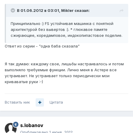
В 01.06.2012 в 03:01, Mikler сказал:
Принципиально :) FS устойчивая машинка с понятной
архитектурой без вывертов :). * глюкавое памяте
сжирающее, коредамповое, индокопипастовое поделие.
Ответ из серии - "одна баба сказала"
Я так думаю: каждому свое, лишьбы настраивалось и потом
выполняло требуемые функции. Лично меня в Астере все
устраивает. Не устраивает только периодически мои
криваватые руки :-)
Вставить ник
Цитата
s.lobanov
Опубликовано
1 июня, 2012