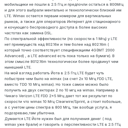
мобильщики не пошли в 2.5 Ггц и предпочли остаться в 800Мгц
и для этого выбрали ментально и технологически близкий им
LTE. Wimax остается первым номером для вертикальных
рынков, а также для операторов Интернет для стационарного
и кочующего беспроводного доступа в более высоких
частотах как замена DSL.
По спектральной эффективности (по скорости в 1 Мгц) у LTE
нет преимуществ над 802.16e и тем более над 802.16m (
который точно соответcтвует спецификациям 4G(IMT 2000
Advanced) , а LTE advanced есть пока только на бумаге). В
этом смысле 8012.16m технологически более продвинут чем
нынешний LTE.
На мой взгляд работать Йота в 2.5 Ггц LTE будет чуть
побыстрее чем было на wimax (за счет 2x 10 Мгц FDD LTE,
вместо TDD 10 Мгц wimax). Но тоже самое можно было
получить на двух секторах 2 по 10 мгц на wimax. Например в
Чикаго Verizon LTE FDD 2x5 Мгц дает тот же результат по
скорости что wimax 10 Мгц Clearwire/Sprint, а стоит побольше,
а с учетом цены спектра в 800 Мгц, так вообще услуга, я
подозреваю,там убыточна.
Думается LTE Йоте нужен был для получения денег ( под
wimax уже брали) и говорить о перспективности LTE в 2.5 ГГц