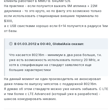
клиенты работают в MIMO-B. 64QAM-5/6.
На практике - если получится выжать 9М аплинка + 22М
даунлинка - то это круто, но по факту это возможно только
если использовать стационарные внешние терминалы по
$300,
а с USB свистками хорошо если 6+14 получится в радиусе 1км
от базы.
В 01.03.2012 в 00:40, GlobalAsia сказал:
Что касается 802.16m - минимум в два раза больше, т.к.
уже есть возможность использовать полосу 20 MHz, и
хотя в спецификации на стандарт заявляются еще
большие характеристики
На данный момент ни один производитель не анонсировал
даже планы по выпуску чипсетов с поддержкой 802.16m.
Я думаю об этом стандарте можно уже начать забывать. С LTE
и тем более с LTE Advanced (который уже в разработке) -
шансов конкурировать никаких.