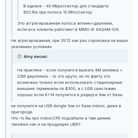
В идеале - 40 Mbps/сектор для стандарта
802.16е при полосе 10 MHz/сектор
Это аггрегированная полоса аплинк+даунлинк,
если все клиенты работают в MIMO-B. 64QAM-5/6.
Не агрегированная, при 35:12 как раз сороковка на выше
указанных условиях.
Ainy писал:
На практике - если получится выжать 9М аплинка +
22М даунлинка - то это круто, но по факту это
возможно только если использовать стационарные
внешние терминалы по $300, а с USB свистками
хорошо если 6+14 получится в радиусе 1км от базы.
не получится на USB dongle 1км от базы indoor, даже в
пригороде.
Что-то Вы про indoorCPE подзабыли а там ценник
такойже как и на продукцию UBNT.