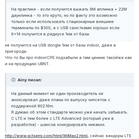
На практике - если получится выжать 9М аплинка + 22М
даунлинка - то это круто, но по факту это возможно
только если использовать стационарные внешние
терминалы по $300, а с USB свистками хорошо если
6+14 получится в радиусе 1км от базы.
не получится на USB dongle 1км от базы indoor, даже в
пригороде.
Что-то Вы про indoorCPE подзабыли а там ценник такойже как
и на продукцию UBNT.
Ainy писал:
На данный момент ни один производитель не
анонсировал даже планы по выпуску чипсетов с
поддержкой 802.16m.
Я думаю об этом стандарте можно уже начать забывать.
С LTE и тем более с LTE Advanced (который уже в
разработке) - шансов конкурировать никаких.
http://www.gctsemi.com/html/WiMax2.html,
сейчас вендоры LTE