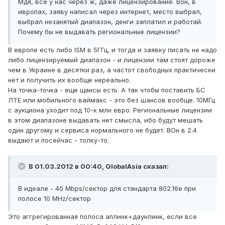
Мдя, все у нас через ж, даже лицензирование. Вон, в
ивропах, заяву написал через интернет, место выбрал,
выбрал незанятый диапазон, денги заплатил и работай.
Почему бы не выдавать региональные лицензии?
В европе есть либо ISM в 5ГГц, и тогда и заявку писать не надо
либо лицензируемый диапазон - и лицензии там стоят дороже
чем в Украине в десятки раз, а частот свободных практически
нет и получить их вообще нереально.
На точка-точка - еще щансы есть. А так чтобы поставить БС
ЛТЕ или мобильного ваймакс - это без шансов вообще. 10МГц
с аукциона уходит под 10-к млн евро. Региональные лицензии
в этом диапазоне выдавать нет смысла, ибо будут мешать
один другому и сервиса нормального не будет. ВОн в 2.4
выдают и посейчас - толку-то.
В 01.03.2012 в 00:40, GlobalAsia сказал:
В идеале - 40 Mbps/сектор для стандарта 802.16е при
полосе 10 MHz/сектор
Это аггрегированная полоса аплинк+даунлинк, если все