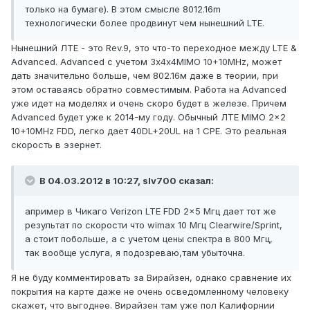
только на бумаге). В этом смысле 8012.16m
технологически более продвинут чем нынешний LTE.
Нынешний ЛТЕ - это Rev.9, это что-то переходное между LTE &
Advanced. Advanced с учетом 3х4х4MIMO 10+10MHz, может
дать значительно больше, чем 802.16м даже в теории, при
этом оставаясь обратно совместимым. Работа на Advanced
уже идет на моделях и очень скоро будет в железе. Причем
Advanced будет уже к 2014-му году. Обычный ЛТЕ MIMO 2x2
10+10MHz FDD, легко дает 40DL+20UL на 1 CPE. Это реальная
скорость в эзернет.
В 04.03.2012 в 10:27, slv700 сказал:
апример в Чикаго Verizon LTE FDD 2x5 Мгц дает тот же
результат по скорости что wimax 10 Мгц Clearwire/Sprint,
а стоит побольше, а с учетом цены спектра в 800 Мгц,
так вообще услуга, я подозреваю,там убыточна.
Я не буду комментировать за Вирайзен, однако сравнение их
покрытия на карте даже не очень осведомленному человеку
скажет, что выгоднее. Вирайзен там уже пол Калифорнии