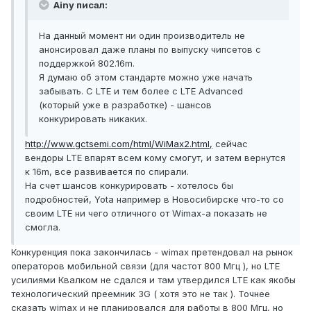
Ainy писал:
На данный момент ни один производитель не
анонсировал даже планы по выпуску чипсетов с
поддержкой 802.16m.
Я думаю об этом стандарте можно уже начать
забывать. С LTE и тем более с LTE Advanced
(который уже в разработке) - шансов
конкурировать никаких.
http://www.gctsemi.com/html/WiMax2.html,
сейчас
вендоры LTE впарят всем кому смогут, и затем вернутся
к 16m, все развивается по спирали.
На счет шансов конкурировать - хотелось бы
подробностей, Yota например в Новосибирске что-то со
своим LTE ни чего отличного от Wimax-а показать не
смогла.
Конкуренция пока закончилась - wimax претендовал на рынок
операторов мобильной связи (для частот 800 Мгц ), но LTE
усилиями Квалком не сдался и там утвердился LTE как якобы
технологический преемник 3G ( хотя это не так ). Точнее
сказать wimax и не планировался для работы в 800 Мгц, но