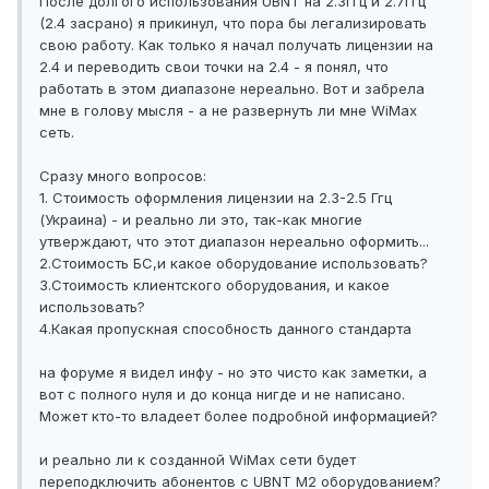
После долгого использования UBNT на 2.3Ггц и 2.7Ггц
(2.4 засрано) я прикинул, что пора бы легализировать
свою работу. Как только я начал получать лицензии на
2.4 и переводить свои точки на 2.4 - я понял, что
работать в этом диапазоне нереально. Вот и забрела
мне в голову мысля - а не развернуть ли мне WiMax
сеть.
Сразу много вопросов:
1. Стоимость оформления лицензии на 2.3-2.5 Ггц
(Украина) - и реально ли это, так-как многие
утверждают, что этот диапазон нереально оформить...
2.Стоимость БС,и какое оборудование использовать?
3.Стоимость клиентского оборудования, и какое
использовать?
4.Какая пропускная способность данного стандарта
на форуме я видел инфу - но это чисто как заметки, а
вот с полного нуля и до конца нигде и не написано.
Может кто-то владеет более подробной информацией?
и реально ли к созданной WiMax сети будет
переподключить абонентов с UBNT М2 оборудованием?