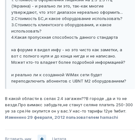
(Украина) - и реально ли это, так-как многие
утверждают, что этот диапазон нереально оформить...
2.Стоимость БС,и какое оборудование использовать?
3.Стоимость клиентского оборудования, и какое
использовать?
4.Какая пропускная способность данного стандарта
на форуме я видел инфу - но это чисто как заметки, а
вот с полного нуля и до конца нигде и не написано.
Может кто-то владеет более подробной информацией?
и реально ли к созданной WiMax сети будет
переподключить абонентов с UBNT М2 оборудованием?
В какой области в селах 2.4 загажен??В городе ,да и то не
везде.Про вимакс забудьте,не станут селяне платить 250-300
уе за cpe.Не окупится он у вас.У нас-то тарифы 12уе 1мбит.
Изменено
29 февраля, 2012
пользователем hamachi
Вставить ник
Цитата