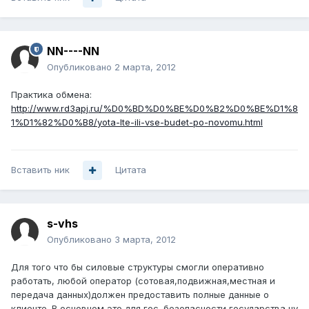
NN----NN
Опубликовано
2 марта, 2012
Практика обмена:
http://www.rd3apj.ru/%D0%BD%D0%BE%D0%B2%D0%BE%D1%8
1%D1%82%D0%B8/yota-lte-ili-vse-budet-po-novomu.html
Вставить ник
Цитата
s-vhs
Опубликовано
3 марта, 2012
Для того что бы силовые структуры смогли оперативно
работать, любой оператор (сотовая,подвижная,местная и
передача данных)должен предоставить полные данные о
клиенте. В основном это для гос. безопасности государства ну