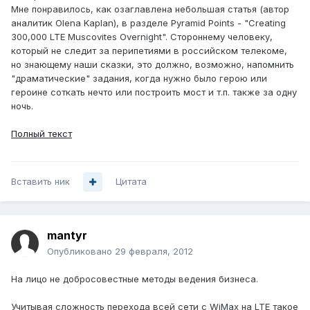
Мне понравилось, как озаглавлена небольшая статья (автор
аналитик Olena Kaplan), в разделе Pyramid Points - "Creating
300,000 LTE Muscovites Overnight". Стороннему человеку,
который не следит за перипетиями в российском телекоме,
но знающему наши сказки, это должно, возможно, напомнить
"драматические" задания, когда нужно было герою или
героине соткать нечто или построить мост и т.п. также за одну
ночь.
Полный текст
Вставить ник
Цитата
mantyr
Опубликовано
29 февраля, 2012
На лицо не добросовестные методы ведения бизнеса.
Учитывая сложность перехода всей сети с WiMax на LTE такое