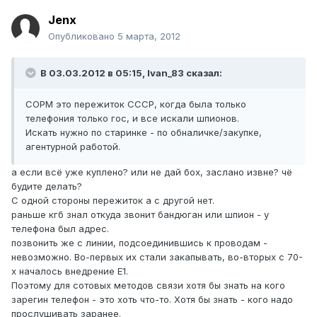
Jenx
Опубликовано
5 марта, 2012
В 03.03.2012 в 05:15, Ivan_83 сказал:
СОРМ это пережиток СССР, когда была только
телефония только гос, и все искали шпионов.
Искать нужно по старинке - по обналичке/закупке,
агентурной работой.
а если всё уже куплено? или не дай бох, заслано извне? чё
будите делать?
C одной стороны пережиток а с другой нет.
раньше кгб знал откуда звонит бандюган или шпион - у
телефона был адрес.
позвонить же с линии, подсоединившись к проводам -
невозможно. Во-первых их стали закапывать, во-вторых с 70-
х началось внедрение Е1.
Поэтому для сотовых методов связи хотя бы знать на кого
зарегин телефон - это хоть что-то. Хотя бы знать - кого надо
прослушивать заранее.