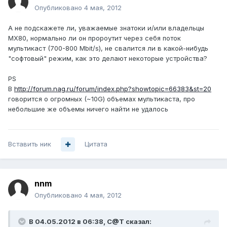
Опубликовано
4 мая, 2012
А не подскажете ли, уважаемые знатоки и/или владельцы
MX80, нормально ли он пророутит через себя поток
мультикаст (700-800 Mbit/s), не свалится ли в какой-нибудь
"софтовый" режим, как это делают некоторые устройства?
PS
В
http://forum.nag.ru/forum/index.php?showtopic=66383&st=20
говорится о огромных (~10G) объемах мультикаста, про
небольшие же объемы ничего найти не удалось
Вставить ник
Цитата
nnm
Опубликовано
4 мая, 2012
В 04.05.2012 в 06:38, C@T сказал: