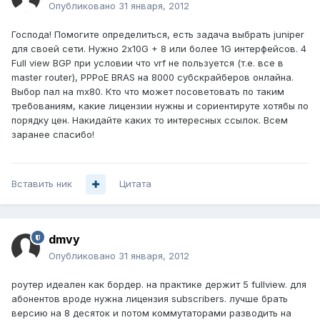
Опубликовано
31 января, 2012
Господа! Помогите определиться, есть задача выбрать juniper
для своей сети. Нужно 2х10G + 8 или более 1G интерфейсов. 4
Full view BGP при условии что vrf не пользуется (т.е. все в
master router), PPPoE BRAS на 8000 субскрайберов онлайна.
Выбор пал на mx80. Кто что может посоветовать по таким
требованиям, какие лицензии нужны и сориентируте хотябы по
порядку цен. Накидайте каких то интересных ссылок. Всем
заранее спасибо!
Вставить ник
Цитата
dmvy
Опубликовано
31 января, 2012
роутер идеален как бордер. на практике держит 5 fullview. для
абонентов вроде нужна лицензия subscribers. лучше брать
версию на 8 десяток и потом коммутаторами разводить на