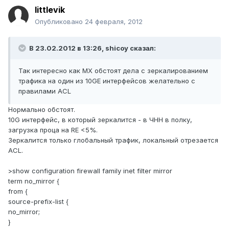
littlevik
Опубликовано
24 февраля, 2012
В 23.02.2012 в 13:26, shicoy сказал:
Так интересно как MX обстоят дела с зеркалированием
трафика на один из 10GE интерфейсов желательно с
правилами ACL
Нормально обстоят.
10G интерфейс, в который зеркалится - в ЧНН в полку,
загрузка проца на RE <5%.
Зеркалится только глобальный трафик, локальный отрезается
ACL.
>show configuration firewall family inet filter mirror
term no_mirror {
from {
source-prefix-list {
no_mirror;
}