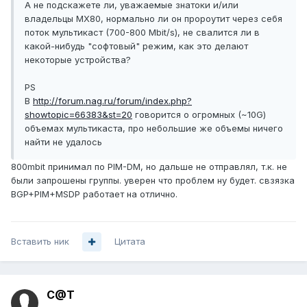
А не подскажете ли, уважаемые знатоки и/или
владельцы MX80, нормально ли он пророутит через себя
поток мультикаст (700-800 Mbit/s), не свалится ли в
какой-нибудь "софтовый" режим, как это делают
некоторые устройства?
PS
В
http://forum.nag.ru/forum/index.php?
showtopic=66383&st=20
говорится о огромных (~10G)
объемах мультикаста, про небольшие же объемы ничего
найти не удалось
800mbit принимал по PIM-DM, но дальше не отправлял, т.к. не
были запрошены группы. уверен что проблем ну будет. свзязка
BGP+PIM+MSDP работает на отлично.
Вставить ник
Цитата
C@T