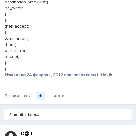
destination-prefix-list {
no_mirror;
}
}
then accept;
}
term mirror {
then {
port-mirror;
accept;
}
}
Изменено
24 февраля, 2012
пользователем littlevik
Вставить ник
Цитата
2 months later...
C@T