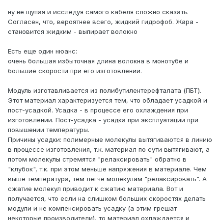
ну не щупая и исследуя самого кабеля сложно сказать.
Согласен, что, вероятнее всего, жидкий гидрофоб. Жара -
становится жидким - выпирает волокно
Есть еще один нюанс:
очень большая избыточная длина волокна в монотубе и
большие скорости при его изготовлении.
Модуль изготавливается из полибутилентерефталата (ПБТ).
Этот материал характеризуется тем, что обладает усадкой и
пост-усадкой. Усадка - в процессе его охлаждения при
изготовлении. Пост-усадка - усадка при эксплуатации при
повышении температуры.
Причины усадки: полимерные молекулы вытягиваются в линию
в процессе изготовления, т.к. материал по сути вытягивают, а
потом молекулы стремятся "релаксировать" обратно в
"клубок", т.к. при этом меньше напряжения в материале. Чем
выше температура, тем легче молекулам "релаксировать". А
сжатие молекул приводит к сжатию материала. Вот и
получается, что если на слишком больших скоростях делать
модули и не компенсировать усадку (а этим грешат
некоторые производители), то материал охлаждается и