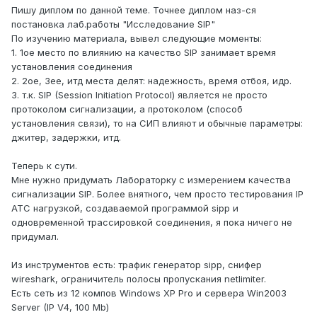
Пишу диплом по данной теме. Точнее диплом наз-ся
постановка лаб.работы "Исследование SIP"
По изучению материала, вывел следующие моменты:
1. 1ое место по влиянию на качество SIP занимает время
установления соединения
2. 2ое, 3ее, итд места делят: надежность, время отбоя, идр.
3. т.к. SIP (Session Initiation Protocol) является не просто
протоколом сигнализации, а протоколом (способ
установления связи), то на СИП влияют и обычные параметры:
джитер, задержки, итд.
Теперь к сути.
Мне нужно придумать Лабораторку с измерением качества
сигнализации SIP. Более внятного, чем просто тестирования IP
АТС нагрузкой, создаваемой программой sipp и
одновременной трассировкой соединения, я пока ничего не
придумал.
Из инструментов есть: трафик генератор sipp, снифер
wireshark, ограничитель полосы пропускания netlimiter.
Есть сеть из 12 компов Windows XP Pro и сервера Win2003
Server (IP V4, 100 Mb)