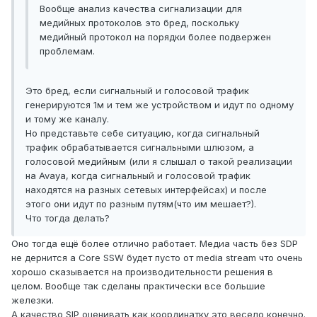
Вообще анализ качества сигнализации для
медийных протоколов это бред, поскольку
медийный протокол на порядки более подвержен
проблемам.
Это бред, если сигнальный и голосовой трафик
генерируются 1м и тем же устройством и идут по одному
и тому же каналу.
Но представьте себе ситуацию, когда сигнальный
трафик обрабатывается сигнальными шлюзом, а
голосовой медийным (или я слышал о такой реализации
на Avaya, когда сигнальный и голосовой трафик
находятся на разных сетевых интерфейсах) и после
этого они идут по разным путям(что им мешает?).
Что тогда делать?
Оно тогда ещё более отлично работает. Медиа часть без SDP
не дернится а Core SSW будет пусто от media stream что очень
хорошо сказывается на производительности решения в
целом. Вообще так сделаны практически все большие
железки.
А качество SIP оценивать как координатку это весело конечно.