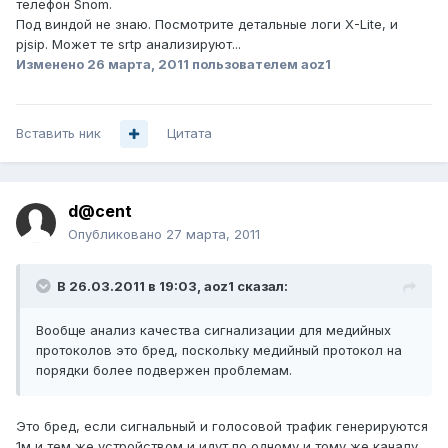
телефон Snom.
Под виндой не знаю. Посмотрите детальные логи X-Lite, и
pjsip. Может те srtp анализируют...
Изменено
26 марта, 2011
пользователем aoz1
Вставить ник
Цитата
d@cent
Опубликовано
27 марта, 2011
В 26.03.2011 в 19:03, aoz1 сказал:
Вообще анализ качества сигнализации для медийных
протоколов это бред, поскольку медийный протокол на
порядки более подвержен проблемам.
Это бред, если сигнальный и голосовой трафик генерируются
1м и тем же устройством и идут по одному и тому же каналу.