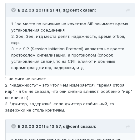
В 22.03.2011 в 21:41, d@cent сказал:
1. 1ое место по влиянию на качество SIP занимает время
установления соединения
2. 2ое, 3ее, итд места делят: надежность, время отбоя,
идр.
3. т.к. SIP (Session Initiation Protocol) является не просто
протоколом сигнализации, а протоколом (способ
установления связи), то на СИП влияют и обычные
параметры: джитер, задержки, итд.
1. ни фига не влияет
2. "надежность" - это что? чем измеряется? "время отбоя,
идр" - я бы не сказал, что они сильно влияют. особенно "идр"
не влияет :)
3. "джитер, задержки". если джиттер стабильный, то
задержки не столь критичны.
В 23.03.2011 в 13:57, d@cent сказал: