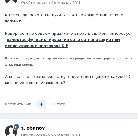
Опубликовано
26 марта, 2011
Как всегда, захотел получить ответ на конкретный вопрос,
получил ....
Наверное я не совсем правильно выразился. Меня интересует
"
качество функционирования сети сигнализации при
использовании протокола SIP
"
На заявления о том, что
у сигнализации нет качества функционирования
,
будут игнорироваться
, т.к. с такими
заявлениями вам
в сад
А конкретно - какие существуют критерии оценки и каким ПО
можно их менять и измерять?
Вставить ник
Цитата
s.lobanov
Опубликовано
26 марта, 2011