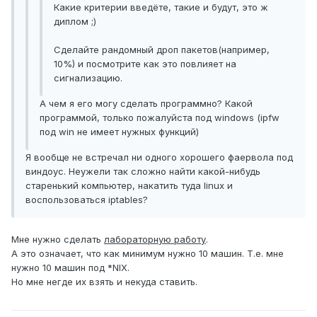
Какие критерии введёте, такие и будут, это ж
диплом ;)
Сделайте рандомный дроп пакетов(например,
10%) и посмотрите как это повлияет на
сигнализацию.
А чем я его могу сделать программно? Какой
программой, только пожалуйста под windows (ipfw
под win не имеет нужных функций)
Я вообще не встречал ни одного хорошего фаервола под
виндоус. Неужели так сложно найти какой-нибудь
старенький компьютер, накатить туда linux и
воспользоваться iptables?
Мне нужно сделать
лабораторную работу
.
А это означает, что как минимум нужно 10 машин. Т.е. мне
нужно 10 машин под *NIX.
Но мне негде их взять и некуда ставить.