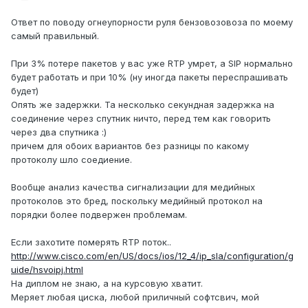
Ответ по поводу огнеупорности руля бензовозовоза по моему
самый правильный.
При 3% потере пакетов у вас уже RTP умрет, а SIP нормально
будет работать и при 10% (ну иногда пакеты переспрашивать
будет)
Опять же задержки. Та несколько секундная задержка на
соединение через спутник ничто, перед тем как говорить
через два спутника :)
причем для обоих вариантов без разницы по какому
протоколу шло соедиение.
Вообще анализ качества сигнализации для медийных
протоколов это бред, поскольку медийный протокол на
порядки более подвержен проблемам.
Если захотите померять RTP поток..
http://www.cisco.com/en/US/docs/ios/12_4/ip_sla/configuration/g
uide/hsvoipj.html
На диплом не знаю, а на курсовую хватит.
Меряет любая циска, любой приличный софтсвич, мой