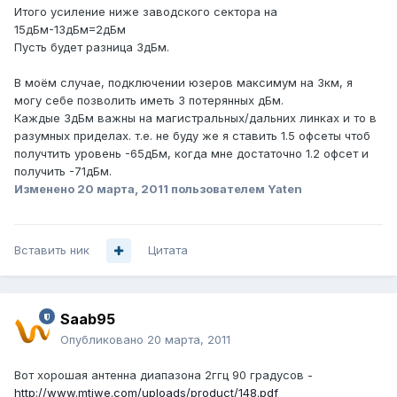
Итого усиление ниже заводского сектора на
15дБм-13дБм=2дБм
Пусть будет разница 3дБм.
В моём случае, подключении юзеров максимум на 3км, я
могу себе позволить иметь 3 потерянных дБм.
Каждые 3дБм важны на магистральных/дальних линках и то в
разумных приделах. т.е. не буду же я ставить 1.5 офсеты чтоб
получтить уровень -65дБм, когда мне достаточно 1.2 офсет и
получить -71дБм.
Изменено
20 марта, 2011
пользователем Yaten
Вставить ник
Цитата
Saab95
Опубликовано
20 марта, 2011
Вот хорошая антенна диапазона 2ггц 90 градусов -
http://www.mtiwe.com/uploads/product/148.pdf