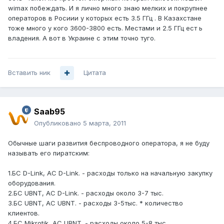
wimax побеждать. И я лично много знаю мелких и покрупнее
операторов в Росиии у которых есть 3.5 ГГц . В Казахстане
тоже много у кого 3600-3800 есть. Местами и 2.5 ГГц ест ь
владения. А вот в Украине с этим точно туго.
Вставить ник
Цитата
Saab95
Опубликовано
5 марта, 2011
Обычные шаги развития беспроводного оператора, я не буду
называть его пиратским:
1.БС D-Link, АС D-Link. - расходы только на начальную закупку
оборудования.
2.БС UBNT, АС D-Link. - расходы около 3-7 тыс.
3.БС UBNT, АС UBNT. - расходы 3-5тыс. * количество
клиентов.
4.БС Mikrotik, АС UBNT. - расходы около 5-8 тыс.