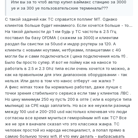
Или вы за то чтоб автор купил ваймакс станцию за 3000
уе и за 300 уе пользовательские терминалы???
C такой задачей как TC справится поллинг МТ. Однако
клиентов больше будет ненамного. Если хочется больше - то....
На такой дальности до 1 км будь у TC частоты в 2.5 Ггц
поставил бы базу OFDMA ( скажем за 3000) и клиентам
раздал бы свистки за 50usd и индор роутеры за 120. А
клиенты с новыми ноутами, нетбуками, планшетами с 4G
могли бы и сами подключаться ( цена подключения ноль !!!) .
Было бы просто супер. И вот не пойму как на наносе то
работать в 2.5 и 2.3 Ghz типа если очень хочется то можно, а
как на правильном для этих диапазонов оборудовании - так
нельзя. Или дело в том что нанос отберут -не жалко ?
А фикс wimax тоже бы нормально работал, даже лучше с
точки зрения стабильного сервиса если там у клиентов ЛВС .
Но цену минимум 250 ну пусть 200 в опте ( или в корпусе типа
мылница) за CPE надо заплатить. Но все же неужели разница
между 100 usd и 200-250 usd настолько ключевая что люди
согласны все время мучиться геморойным wifi как TC? Все
же не зря я вначале сказал что это классика жанра. TC
человек простой из народа неспециалист, а попал прямо в
самую больную точку wifi. И что ему делать - выбрасывать