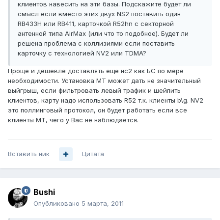
клиентов навесить на эти базы. Подскажите будет ли
смысл если вместо этих двух NS2 поставить один
RB433H или RB411, карточкой R52hn с секторной
антенной типа AirMax (или что то подобное). Будет ли
решена проблема с коллизиями если поставить
карточку с технологией NV2 или TDMA?
Проще и дешевле доставлять еще нс2 как БС по мере
необходимости. Установка МТ может дать не значительный
выйгрыш, если фильтровать левый трафик и шейпить
клиентов, карту надо использовать R52 т.к. клиенты b\g. NV2
это поллинговый протокол, он будет работать если все
клиенты МТ, чего у Вас не наблюдается.
Вставить ник
Цитата
Bushi
Опубликовано
5 марта, 2011