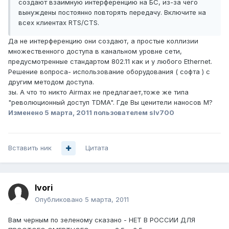
создают взаимную интерференцию на БС, из-за чего
вынуждены постоянно повторять передачу. Включите на
всех клиентах RTS/CTS.
Да не интерференцию они создают, а простые коллизии
множественного доступа в канальном уровне сети,
предусмотренные стандартом 802.11 как и у любого Ethernet.
Решение вопроса- использование оборудования ( софта ) с
другим методом доступа.
зы. А что то никто Airmax не предлагает,тоже же типа
"революционный доступ TDMA". Где Вы ценители наносов M?
Изменено
5 марта, 2011
пользователем slv700
Вставить ник
Цитата
Ivori
Опубликовано
5 марта, 2011
Вам черным по зеленому сказано - НЕТ В РОССИИ ДЛЯ