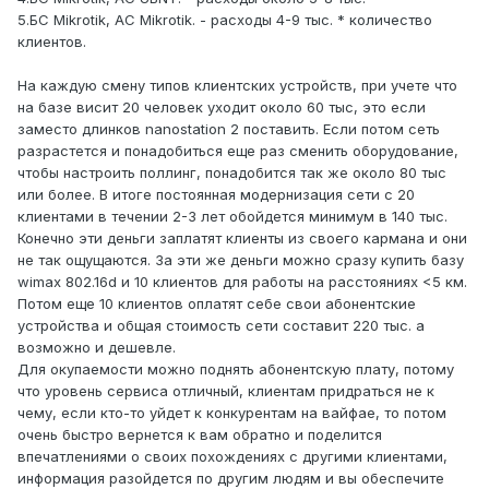
5.БС Mikrotik, АС Mikrotik. - расходы 4-9 тыс. * количество
клиентов.
На каждую смену типов клиентских устройств, при учете что
на базе висит 20 человек уходит около 60 тыс, это если
заместо длинков nanostation 2 поставить. Если потом сеть
разрастется и понадобиться еще раз сменить оборудование,
чтобы настроить поллинг, понадобится так же около 80 тыс
или более. В итоге постоянная модернизация сети с 20
клиентами в течении 2-3 лет обойдется минимум в 140 тыс.
Конечно эти деньги заплатят клиенты из своего кармана и они
не так ощущаются. За эти же деньги можно сразу купить базу
wimax 802.16d и 10 клиентов для работы на расстояниях <5 км.
Потом еще 10 клиентов оплатят себе свои абонентские
устройства и общая стоимость сети составит 220 тыс. а
возможно и дешевле.
Для окупаемости можно поднять абонентскую плату, потому
что уровень сервиса отличный, клиентам придраться не к
чему, если кто-то уйдет к конкурентам на вайфае, то потом
очень быстро вернется к вам обратно и поделится
впечатлениями о своих похождениях с другими клиентами,
информация разойдется по другим людям и вы обеспечите