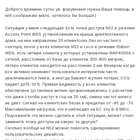
Доброго времени суток ув. форумчане! Нужна Ваша помощь, в
wifi соображаю мало, хотелось бы больше:)
Ситуация у меня следующая: Есть точка доступа NS2 в режиме
Access Point WDS установленная на крыше девятиэтажного
дома, на нее направлены 20 клиентских баз из частного
сектора, почти у всех клиентов NS2 и Loco в режиме Station
WDS, есть четыре клиента у которых установлены WAP4000A с
сеткой, расстояние от базы до клиентов 300-800 метров,
пятеро клиентов находятся на расстоянии 2 км. Вечером когда
все активно начинают пользоваться интернетом часто
увеличиваются пинги, а иногда бывают жуткие потери, CCQ
падает до15-30%. Прямая видимость у всех клиентов
обеспечена (установка антенн организовывалась с расчетом
что даже столбы растут в год на 20 см), смена частот ничего
не дает. Сигнал на клиентских базах в пределах от -45 до -70.
Максимальная нагрузка, что я наблюдал на БС это 8-9 Мб/с.
Подскажите что можно сделать в этой ситуации, может стоит
заменить точку доступа на какую-то другую?
Сколько вообще на NS2 можно повесить одновременно
пользовательских девайсов.