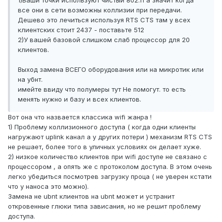
1)Ваши точки используют чистый 802.11 а значит когда
все они в сети возможны коллизии при передачи.
Дешево это лечиться используя RTS CTS там у всех
клиентских стоит 2437 - поставьте 512
2)У вашей базовой слишком слаб процессор для 20
клиентов.
Выход замена ВСЕГО оборудования или на микротик или
на убнт.
имейте ввиду что полумеры тут Не помогут. то есть
менять нужно и базу и всех клиентов.
Вот она что назвается классика wifi жанра !
1) Проблему коллизионного доступа ( когда одни клиенты
нагружают uplink канал а у других потери ) механизм RTS CTS
не решает, более того в уличных условиях он делает хуже.
2) низкое количество клиентов при wifi доступе не связано с
процессором , а опять же с протоколом доступа. В этом очень
легко убедиться посмотрев загрузку проца ( не уверен кстати
что у наноса это можно).
Замена не ubnt клиентов на ubnt может и устранит
откровенные глюки типа зависания, но не решит проблему
доступа.