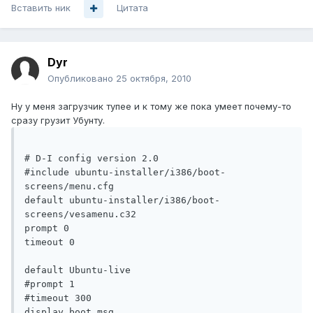
Вставить ник
Цитата
Dyr
Опубликовано
25 октября, 2010
Ну у меня загрузчик тупее и к тому же пока умеет почему-то
сразу грузит Убунту.
# D-I config version 2.0

#include ubuntu-installer/i386/boot-
screens/menu.cfg

default ubuntu-installer/i386/boot-
screens/vesamenu.c32

prompt 0

timeout 0

default Ubuntu-live

#prompt 1

#timeout 300

display boot.msg
