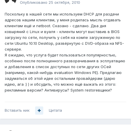
Опубликовано
25 октября, 2010
Поскольку в нашей сети мы используем DHCP для раздачи
адресов нашим клиентам, у меня родилась мысль отдавать
клиентам ещё и netboot. Сказано - сделано. Два дня
ковыряний с Linux и вуаля - клиенты могут выставив в BIOS
загрузку по сети, получить у себя на компе загруженную по
сети Ubuntu 10.10 Desktop, развёрнутую с DVD-образа на NFS-
сервере.
Я ожидаю, что услуга будет пользоваться популярностью,
особенно после полноценного разворачивания в эсплуатацию
и добавления в список доступных по сети других ОСей
(например, какой-нибудь evaluation Windows PE). Предлагаю
задуматься об этой идее остальным провайдерам (дарю
идею, ага :) ) и обсудить, что можно ещё выжать из этого:
рекламные версии? Антивирусы? System restoreвщики?
Вставить ник
Цитата