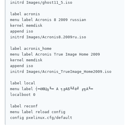
initrd Images/ghost11_5.iso

label acronis

menu label Acronis 8 2009 russian

kernel memdisk

append iso

initrd Images/Acronis8.2009ru.iso

label acronis_home

menu label Acronis True Image Home 2009

kernel memdisk

append iso

initrd Images/Acronis_TrueImage_Home2009.iso

label local

menu label ┤═ёЮЦ╖╙═ А ╕╔АБ╙╝ё╝ ╓╗А╙═

localboot 0

label reconf

menu label reload config

config pxelinux.cfg/default