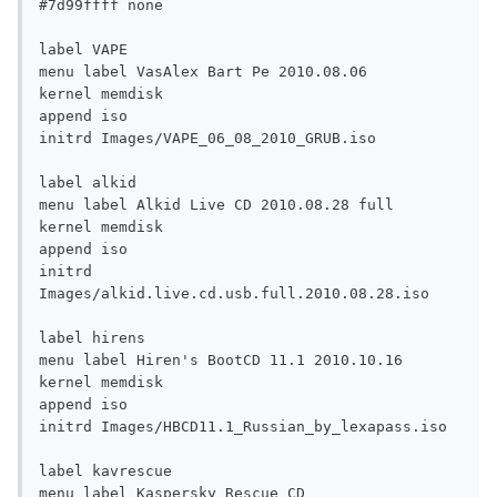
#7d99ffff none

label VAPE

menu label VasAlex Bart Pe 2010.08.06

kernel memdisk

append iso

initrd Images/VAPE_06_08_2010_GRUB.iso

label alkid

menu label Alkid Live CD 2010.08.28 full

kernel memdisk

append iso

initrd 
Images/alkid.live.cd.usb.full.2010.08.28.iso

label hirens

menu label Hiren's BootCD 11.1 2010.10.16

kernel memdisk

append iso

initrd Images/HBCD11.1_Russian_by_lexapass.iso

label kavrescue

menu label Kaspersky Rescue CD
