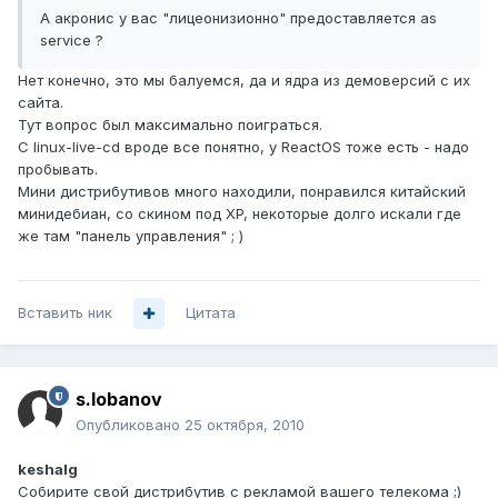
А акронис у вас "лицеонизионно" предоставляется as
service ?
Нет конечно, это мы балуемся, да и ядра из демоверсий с их
сайта.
Тут вопрос был максимально поиграться.
С linux-live-cd вроде все понятно, у ReactOS тоже есть - надо
пробывать.
Мини дистрибутивов много находили, понравился китайский
минидебиан, со скином под XP, некоторые долго искали где
же там "панель управления" ; )
Вставить ник
Цитата
s.lobanov
Опубликовано
25 октября, 2010
keshalg
Собирите свой дистрибутив с рекламой вашего телекома ;)