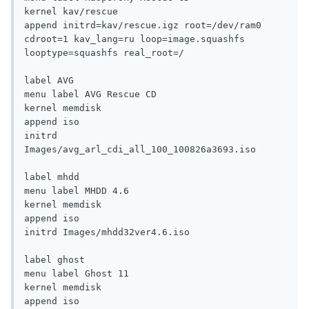
kernel kav/rescue

append initrd=kav/rescue.igz root=/dev/ram0 
cdroot=1 kav_lang=ru loop=image.squashfs 
looptype=squashfs real_root=/

label AVG

menu label AVG Rescue CD

kernel memdisk

append iso

initrd 
Images/avg_arl_cdi_all_100_100826a3693.iso

label mhdd

menu label MHDD 4.6

kernel memdisk

append iso

initrd Images/mhdd32ver4.6.iso

label ghost

menu label Ghost 11

kernel memdisk

append iso
