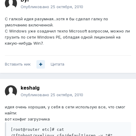
Опубликовано
25 октября, 2010
С галкой идея разумная...хотя я бы сделал галку по
умолчанию включенной.
С Windows уже озадачил техпо Microsoft вопросом, можно ли
грузить по сети Windows PE, обладая одной лицензией на
какую-нибудь Win7.
Вставить ник
Цитата
keshalg
Опубликовано
25 октября, 2010
идея очень хорошая, у себя в сети использую все, что смог
найти:
вот конфиг загрузчика
[root@router etc]# cat 
/tftpboot/pxelinux.cfg/default|grep -v "#"
