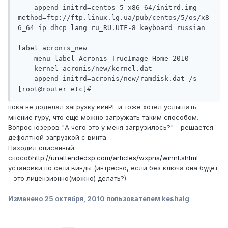
    append initrd=centos-5-x86_64/initrd.img 
method=ftp://ftp.linux.lg.ua/pub/centos/5/os/x8
6_64 ip=dhcp lang=ru_RU.UTF-8 keyboard=russian

label acronis_new

    menu label Acronis TrueImage Home 2010

    kernel acronis/new/kernel.dat

    append initrd=acronis/new/ramdisk.dat /s

[root@router etc]#
пока не доделал загрузку винРЕ и тоже хотел услышать
мнение гуру, что еще можно загружать таким способом.
Вопрос юзеров "А чего это у меня загрузилось?" - решается
дефолтной загрузкой с винта
Находил описанный
способ
http://unattendedxp.com/articles/wxpris/winnt.shtml
установки по сети винды (интресно, если без ключа она будет
- это лицензионно(можно) делать?)
Изменено
25 октября, 2010
пользователем keshalg