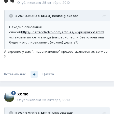
Опубликовано
25 октября, 2010
В 25.10.2010 в 14:40, keshalg сказал:
Находил описанный
способ
http://unattendedxp.com/articles/wxpris/winnt.shtml
установки по сети винды (интресно, если без ключа она
будет - это лицензионно(можно) делать?)
А акронис у вас "лицеонизионно" предоставляется as service
?
Вставить ник
Цитата
xcme
Опубликовано
25 октября, 2010
В 25.10.2010 в 14:53, orlik сказал: