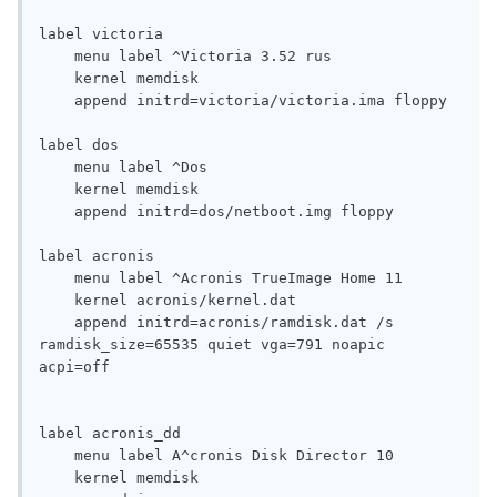
label victoria

    menu label ^Victoria 3.52 rus

    kernel memdisk

    append initrd=viсtoria/victoria.ima floppy

label dos

    menu label ^Dos

    kernel memdisk

    append initrd=dos/netboot.img floppy

label acronis

    menu label ^Acronis TrueImage Home 11

    kernel acronis/kernel.dat

    append initrd=acronis/ramdisk.dat /s 
ramdisk_size=65535 quiet vga=791 noapic 
acpi=off

label acronis_dd

    menu label A^cronis Disk Director 10

    kernel memdisk
