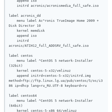
    append iso

    initrd acronis/acronismedia_full_safe.iso

label acronis_dd

    menu label Ac^ronis TrueImage Home 2009 + 
Disk Director 10

    kernel memdisk

    append iso

    initrd 
acronis/ATIH12_full_ADDSRV_full_safe.iso

label centos

    menu label ^CentOS 5 network-Installer 
(32bit)

    kernel centos-5-x32/vmlinuz

    append initrd=centos-5-x32/initrd.img 
method=ftp://ftp.linux.lg.ua/pub/centos/5/os/i3
86 ip=dhcp lang=ru_RU.UTF-8 keyboard=ru

label centos64

    menu label ^CentOS 5 network-Installer 
(64bit)

    kernel centos-5-x86_64/vmlinuz
