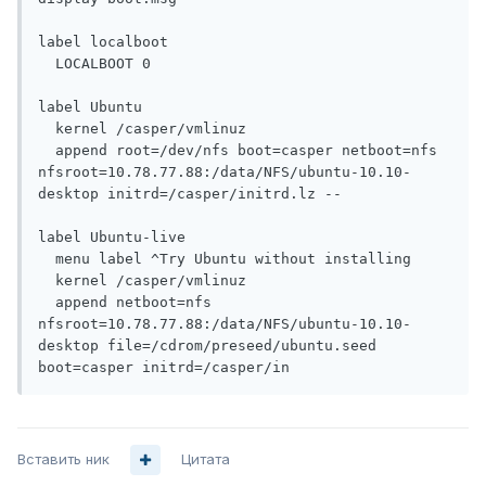
label localboot

  LOCALBOOT 0

label Ubuntu

  kernel /casper/vmlinuz

  append root=/dev/nfs boot=casper netboot=nfs 
nfsroot=10.78.77.88:/data/NFS/ubuntu-10.10-
desktop initrd=/casper/initrd.lz --

label Ubuntu-live

  menu label ^Try Ubuntu without installing

  kernel /casper/vmlinuz

  append netboot=nfs 
nfsroot=10.78.77.88:/data/NFS/ubuntu-10.10-
desktop file=/cdrom/preseed/ubuntu.seed 
boot=casper initrd=/casper/in
Вставить ник
Цитата