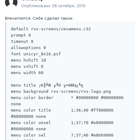
Опубликовано
28 октября, 2010
Впечатлится. Себе сделал такое:
default rvs-screens/vesamenu.c32

prompt 0

timeout 0

allowoptions 0

font unicyr_8x16.psf

menu hshift 10

menu vshift 0

menu width 60

menu title ┌К║╝Ю ╓╚О ╖═ёЮЦ╖╙╗

menu background rvs-screens/rvs-logo.png

menu color border       * #00000000 #00000000 
none

menu color title        1;36;40 #ff000000 
#00000000 none

menu color unsel        1;37;70 #e8000000 
#00000000 none

menu color sel          7;37;40 #e8669900 