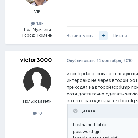
VIP
1.9k
Пол:
Мужчина
Город:
Тюмень
Вставить ник
Цитата
victor3000
Опубликовано
14 сентября, 2010
итак tcpdump показал следующие
интерфейс не через второй. хот
приходят на второй tcpdump пок
хотя достаточно сделать service
вот что находиться в zebra.cf
Пользователи
Цитата
10
hostname blabla
password gjrf