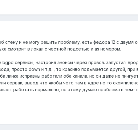
б стену и не могу решить проблему. есть федора 12 с двумя 
вуха смотрит в локал с честной подсетью и as номером.
 и bgpd сервисы, настроил анонсы через провов. запустил. врод
ода, просто down и т.д. , то красиво подымается другой, при
ба линка исправны работали оба канала. но он даже не пингует
ли сервак, вывод что якобы чето там в ядре не то скомпилено
инает работать нормально, по этому думаю проблема в чем-т