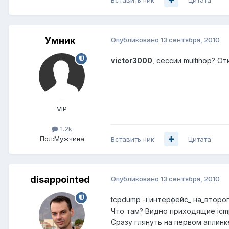
Умник
Опубликовано
13 сентября, 2010
victor3000
, сессии multihop? 
VIP
1.2k
Пол:
Мужчина
Вставить ник
Цитата
disappointed
Опубликовано
13 сентября, 2010
tcpdump -i интерфейс_ на_второг
Что там? Видно приходящие icm
Сразу глянуть на первом аплинк