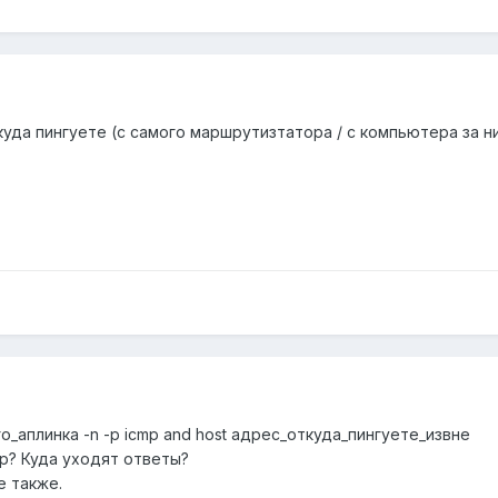
Откуда пингуете (с самого маршрутизтатора / с компьютера за
о_аплинка -n -p icmp and host адрес_откуда_пингуете_извне
p? Куда уходят ответы?
е также.