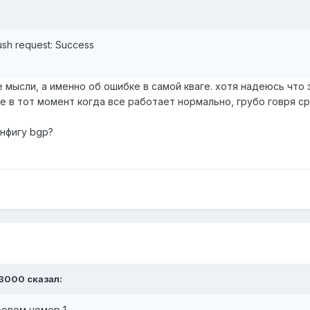
lush request: Success
 мысли, а именно об ошибке в самой кваге. хотя надеюсь что э
е в тот момент когда все работает нормально, грубо говря ср
нфигу bgp?
r3000 сказал:
 провом номер 1