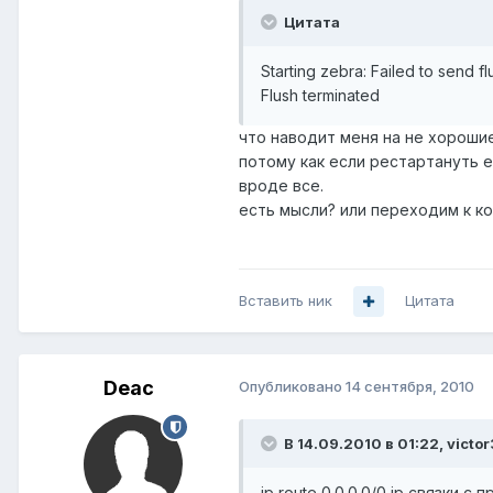
Цитата
Starting zebra: Failed to send f
Flush terminated
что наводит меня на не хорошие
потому как если рестартануть е
вроде все.
есть мысли? или переходим к ко
Вставить ник
Цитата
Deac
Опубликовано
14 сентября, 2010
В 14.09.2010 в 01:22, victo
ip route 0.0.0.0/0 ip связки с