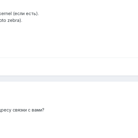
ernel (если есть).
to zebra).
дресу связки с вами?