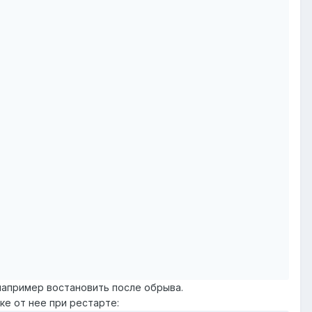
 например востановить после обрыва.
е от нее при рестарте: