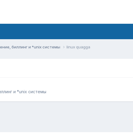
ние, биллинг и *unix системы
linux quagga
ллинг и *unix системы