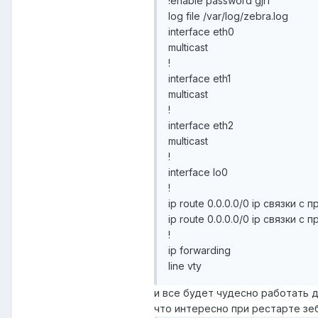
!enable password gjrf
log file /var/log/zebra.log
interface eth0
multicast
!
interface eth1
multicast
!
interface eth2
multicast
!
interface lo0
!
ip route 0.0.0.0/0 ip связки с
ip route 0.0.0.0/0 ip связки с
!
ip forwarding
line vty
и все будет чудесно работать д
что интересно при рестарте зе