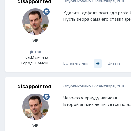
disappointed
Опубликовано
13 сентября, 2010
Удалить дефолт роут где proto k
Пусть зебра сама его ставит (pro
VIP
1.9k
Пол:
Мужчина
Город:
Тюмень
Вставить ник
Цитата
disappointed
Опубликовано
13 сентября, 2010
Чего-то я ернуду написал.
Второй аплинк не пигуется по а
VIP