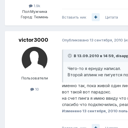
1.9k
Пол:
Мужчина
Город:
Тюмень
Вставить ник
Цитата
victor3000
Опубликовано
13 сентября, 2010
(и
В 13.09.2010 в 14:59, disap
Чего-то я ернуду написал.
Второй аплинк не пигуется по
Пользователи
именно так, пока живой один ли
10
вот такой вот парадокс.
на счет пинга я имею ввиду что 
спасибо что подключились, реа
Изменено
13 сентября, 2010
поль
Вставить ник
Цитата