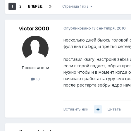
1
2
ВПЕРЁД
Страница 1 из 2
victor3000
Опубликовано
13 сентября, 2010
несколько дней бьюсь головой о
фулл вив по bgp, и третья сете
поставил квагу, настроил zebra
если второй падает, обрыв пров
Пользователи
нужно чтобы и в момент когда о
начинают работать. гуру смотре
10
после рестарта зебры ядро нач
Вставить ник
Цитата