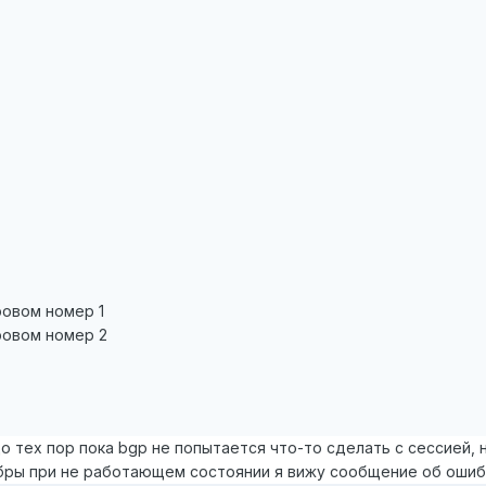
 провом номер 1
 провом номер 2
о тех пор пока bgp не попытается что-то сделать с сессией,
бры при не работающем состоянии я вижу сообщение об ошибк