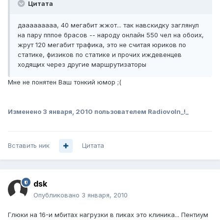
Цитата
дааааааааа, 40 мегабит жжот... так навскидку заглянул
на пару пппое брасов -- народу онлайн 550 чел на обоих,
жрут 120 мегабит трафика, это не считая юриков по
статике, физиков по статике и прочих иждевенцев
ходящих через другие маршрутизаторы
Мне не понятен Ваш тонкий юмор ;(
Изменено
3 января, 2010
пользователем Radiovoln_!_
Вставить ник
Цитата
dsk
Опубликовано
3 января, 2010
Глюки на 16-и мбитах нагрузки в пиках это клиника... Пентиум