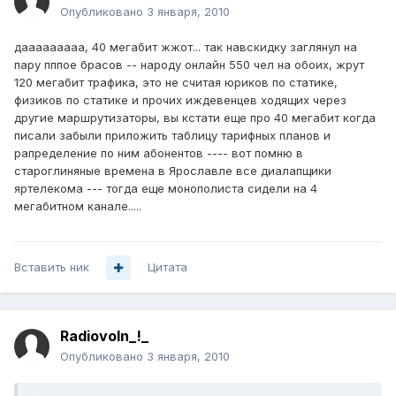
Опубликовано
3 января, 2010
дааааааааа, 40 мегабит жжот... так навскидку заглянул на
пару пппое брасов -- народу онлайн 550 чел на обоих, жрут
120 мегабит трафика, это не считая юриков по статике,
физиков по статике и прочих иждевенцев ходящих через
другие маршрутизаторы, вы кстати еще про 40 мегабит когда
писали забыли приложить таблицу тарифных планов и
рапределение по ним абонентов ---- вот помню в
староглиняные времена в Ярославле все диалапщики
яртелекома --- тогда еще монополиста сидели на 4
мегабитном канале.....
Вставить ник
Цитата
Radiovoln_!_
Опубликовано
3 января, 2010