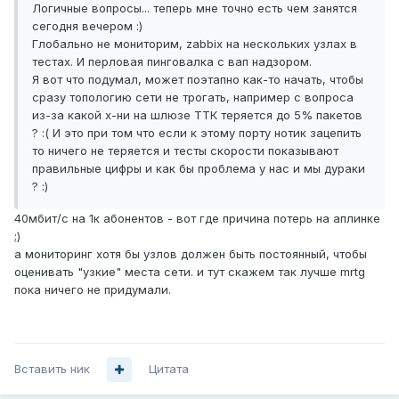
Логичные вопросы... теперь мне точно есть чем занятся
сегодня вечером :)
Глобально не мониторим, zabbix на нескольких узлах в
тестах. И перловая пинговалка с вап надзором.
Я вот что подумал, может поэтапно как-то начать, чтобы
сразу топологию сети не трогать, например с вопроса
из-за какой х-ни на шлюзе ТТК теряется до 5% пакетов
? :( И это при том что если к этому порту нотик зацепить
то ничего не теряется и тесты скорости показывают
правильные цифры и как бы проблема у нас и мы дураки
? :)
40мбит/с на 1к абонентов - вот где причина потерь на аплинке
;)
а мониторинг хотя бы узлов должен быть постоянный, чтобы
оценивать "узкие" места сети. и тут скажем так лучше mrtg
пока ничего не придумали.
Вставить ник
Цитата