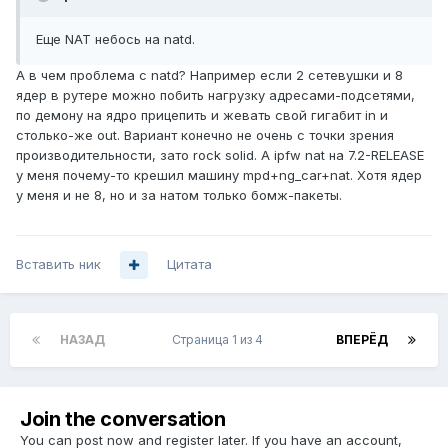
Еще NAT небось на natd.
А в чем проблема с natd? Например если 2 сетевушки и 8
ядер в рутере можно побить нагрузку адресами-подсетями,
по демону на ядро прицепить и жевать свой гигабит in и
столько-же out. Вариант конечно не очень с точки зрения
производительности, зато rock solid. А ipfw nat на 7.2-RELEASE
у меня почему-то крешил машину mpd+ng_car+nat. Хотя ядер
у меня и не 8, но и за натом только бомж-пакеты.
Вставить ник
Цитата
НАЗАД
Страница 1 из 4
ВПЕРЁД
Join the conversation
You can post now and register later. If you have an account,