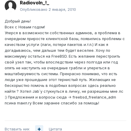
Radiovoln_!_
Опубликовано
2 января, 2010
Добрый день!
Всех с Новым годом!
Уперся в возможности собственных админов, а проблема в
очередном приросте клиентской базы, появились проблемы с
качеством услуги (лаги, потери пакетов и.т.п.) И как я
догадываюсь, чем дальше тем будет веселее. Хочу по
максимуму остаться на FreeBSD. Есть желание перестроить
свой узел так, чтобы впоследствии через полгода или год
опять не наступить на очередные грабли и упереться в
маштабируемость системы. Прекрасно понимаю, что есть
люди уже прошедшие этот тернистый путь. Желающих не
бескорыстно помочь в подобных вопросах здесь реально
найти ? Хотел Jab`у стукнуться в личку, не разрешены мне лс
:) Предложения и вопросы сюда -> freebsd_freelance_adm
псина maил.rу Всем заранее спасибо за помощь!
Вставить ник
Цитата