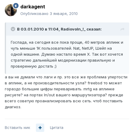
darkagent
Опубликовано
3 января, 2010
В 03.01.2010 в 11:04, Radiovoln_!_ сказал:
Госпада, на сегодня все пока проще, 40 метров аплинк и
чуть меньше 1К пользователей. Nat, NetUP, Шейп на
одной машине. Думаю настало время Х. Так вот хочется
стратегию дальнейшей модернизации правильную и
проверенную достать ;)
а вы не думали что лаги и пр. это все же проблема упертости
в аплинк, а не производительности узла? freebsd то может
гораздо большие цифры переваривать. mrtg на аплинке
рисуете? на портах In/out вашего маршрутизатора? прежде
всего советую проанализировать всю сеть. чтоб поставить
диагноз.
Вставить ник
Цитата