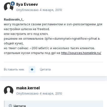
Ilya Evseev
Опубликовано
4 января, 2010
Radiovoln_!_
могу поделиться своим регламентом и svn-репозитарием для
настройки шлюза на freebsd.
или настроить его под ключ.
решение не оптимальное (ipfw+dummynet+ngnetflow+pfnat в
общей куче),
но тянет сейчас ~200 мбит/с и несколько тысяч клиентов.
отдельные куски открыты под gpl на
http://sources.homelink.ru/
Вставить ник
Цитата
make.kernel
Опубликовано
4 января, 2010
Цитата