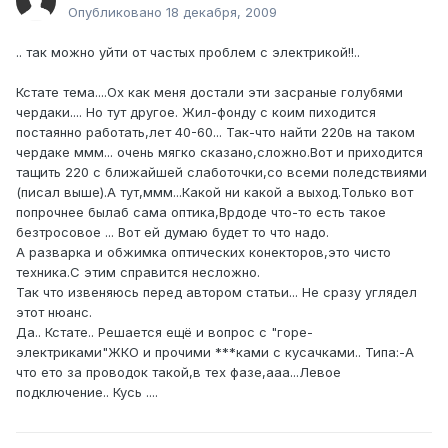
Опубликовано
18 декабря, 2009
.. так можно уйти от частых проблем с электрикой!!..
Кстате тема....Ох как меня достали эти засраные голубями
чердаки.... Но тут другое. Жил-фонду с коим пиходится
постаянно работать,лет 40-60... Так-что найти 220в на таком
чердаке ммм... очень мягко сказано,сложно.Вот и приходится
тащить 220 с ближайшей слаботочки,со всеми поледствиями
(писал выше).А тут,ммм...Какой ни какой а выход.Только вот
попрочнее былаб сама оптика,Врдоде что-то есть такое
безтросовое ... Вот ей думаю будет то что надо.
А разварка и обжимка оптических конекторов,это чисто
техника.С этим справится несложно.
Так что извеняюсь перед автором статьи... Не сразу углядел
этот нюанс.
Да.. Кстате.. Решается ещё и вопрос с "горе-
электриками"ЖКО и прочими ***ками с кусачками.. Типа:-А
что ето за проводок такой,в тех фазе,ааа...Левое
подключение.. Кусь ....