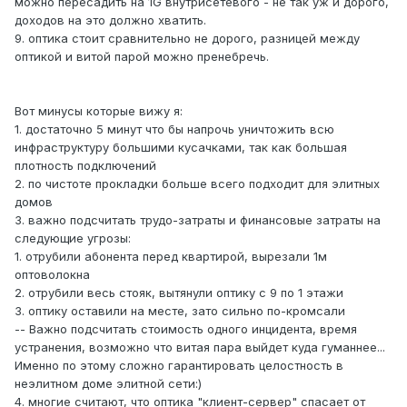
можно пересадить на 1G внутрисетевого - не так уж и дорого,
доходов на это должно хватить.
9. оптика стоит сравнительно не дорого, разницей между
оптикой и витой парой можно пренебречь.
Вот минусы которые вижу я:
1. достаточно 5 минут что бы напрочь уничтожить всю
инфраструктуру большими кусачками, так как большая
плотность подключений
2. по чистоте прокладки больше всего подходит для элитных
домов
3. важно подсчитать трудо-затраты и финансовые затраты на
следующие угрозы:
1. отрубили абонента перед квартирой, вырезали 1м
оптоволокна
2. отрубили весь стояк, вытянули оптику с 9 по 1 этажи
3. оптику оставили на месте, зато сильно по-кромсали
-- Важно подсчитать стоимость одного инцидента, время
устранения, возможно что витая пара выйдет куда гуманнее...
Именно по этому сложно гарантировать целостность в
неэлитном доме элитной сети:)
4. многие считают, что оптика "клиент-сервер" спасает от