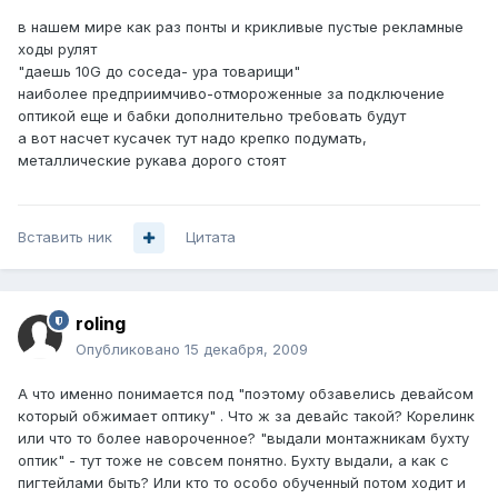
в нашем мире как раз понты и крикливые пустые рекламные
ходы рулят
"даешь 10G до соседа- ура товарищи"
наиболее предприимчиво-отмороженные за подключение
оптикой еще и бабки дополнительно требовать будут
а вот насчет кусачек тут надо крепко подумать,
металлические рукава дорого стоят
Вставить ник
Цитата
roling
Опубликовано
15 декабря, 2009
А что именно понимается под "поэтому обзавелись девайсом
который обжимает оптику" . Что ж за девайс такой? Корелинк
или что то более навороченное? "выдали монтажникам бухту
оптик" - тут тоже не совсем понятно. Бухту выдали, а как с
пигтейлами быть? Или кто то особо обученный потом ходит и