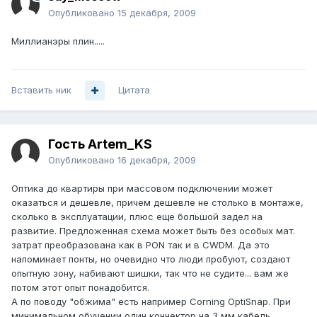
Опубликовано
15 декабря, 2009
Миллианэры плин.....
Вставить ник
Цитата
Гость Artem_KS
Опубликовано
16 декабря, 2009
Оптика до квартиры при массовом подключении может
оказаться и дешевле, причем дешевле не столько в монтаже,
сколько в эксплуатации, плюс еще большой задел на
развитие. Предложенная схема может быть без особых мат.
затрат преобразована как в PON так и в CWDM. Да это
напоминает понты, но очевидно что люди пробуют, создают
опытную зону, набивают шишки, так что не судите... вам же
потом этот опыт понадобится.
А по поводу "обжима" есть например Corning OptiSnap. При
минимальном обучении один коннектор на 3 мм кабель