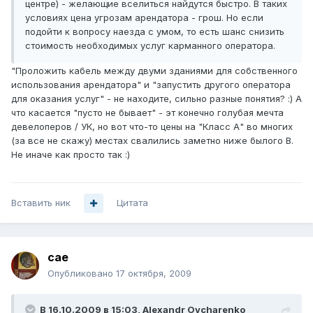
центре) - желающие вселиться найдутся быстро. В таких
условиях цена угрозам арендатора - грош. Но если
подойти к вопросу наезда с умом, то есть шанс снизить
стоимость необходимых услуг карманного оператора.
"Проложить кабель между двуми зданиями для собственного
использования арендатора" и "запустить другого оператора
для оказания услуг" - не находите, сильно разные понятия? :) А
что касается "пусто не бывает" - эт конечно голубая мечта
девелоперов / УК, но вот что-то цены на "Класс А" во многих
(за все не скажу) местах свалились заметно ниже былого B.
Не иначе как просто так :)
Вставить ник
Цитата
cae
Опубликовано
17 октября, 2009
В 16.10.2009 в 15:03, Alexandr Ovcharenko