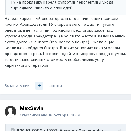
ТУ на прокладку кабеля супротив перспективы ухода
еще одного клиента с площадей.
Ну, раз карманный оператор один, то значит сидит совсем
крепко. Арендодатель ТУ скорее всего не даст и чужого
оператора не пустит ни под каким предлогом, даже под
угрозой ухода арендатора. :) Ибо свято место в белокаменной
пусто долго не бывает (тем более в центре) - желающие
вселиться найдутся быстро. В таких условиях цена угрозам
арендатора - грош. Но если подойти к вопросу наезда с умом,
то есть шанс снизить стоимость необходимых услуг
карманного оператора.
Вставить ник
Цитата
MaxSavin
Опубликовано
16 октября, 2009
В 16.10.2009 в 15:03, Alexandr Ovcharenko