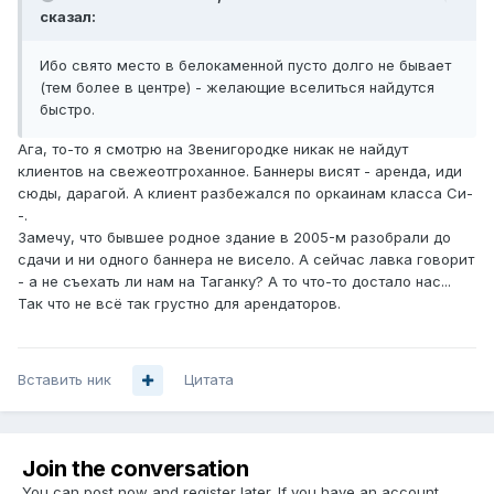
сказал:
Ибо свято место в белокаменной пусто долго не бывает
(тем более в центре) - желающие вселиться найдутся
быстро.
Ага, то-то я смотрю на Звенигородке никак не найдут
клиентов на свежеотгроханное. Баннеры висят - аренда, иди
сюды, дарагой. А клиент разбежался по оркаинам класса Си-
-.
Замечу, что бывшее родное здание в 2005-м разобрали до
сдачи и ни одного баннера не висело. А сейчас лавка говорит
- а не съехать ли нам на Таганку? А то что-то достало нас...
Так что не всё так грустно для арендаторов.
Вставить ник
Цитата
Join the conversation
You can post now and register later. If you have an account,