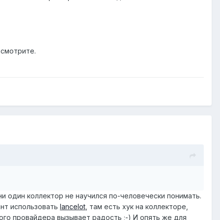
 смотрите.
ни один коллектор не научился по-человечески понимать.
ант использовать
lancelot
, там есть хук на коллекторе,
ого провайдера вызывает радость ;-) И опять же для