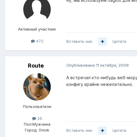
ну, мы используем nagios для мо
Активный участник
472
Вставить ник
Цитата
Route
Опубликовано
11 октября, 2009
А встречал кто-нибудь веб-мор
конфигу крайне нежелательно.
Пользователи
26
Пол:
Мужчина
Город:
Omsk
Вставить ник
Цитата