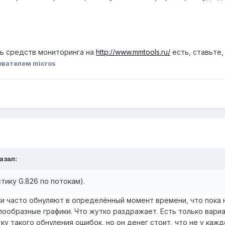
ь средств мониторинга на
http://www.mmtools.ru/
есть, ставьте,
ователем micros
казал:
тику G.826 по потокам).
ки часто обнуляют в определённый момент времени, что пока 
илообразные графики. Что жутко раздражает. Есть только вари
у такого обнуления ошибок, но он денег стоит, что не у кажд