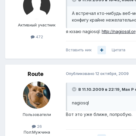
А встречал кто-нибудь веб-м
конфигу крайне нежелательно
Активный участник
я юзаю nagiosql:
http://nagiosql.o
472
Вставить ник
Цитата
Route
Опубликовано
12 октября, 2009
В 11.10.2009 в 22:19, Max P 
nagiosql
Вот это уже ближе, попробую.
Пользователи
26
Пол:
Мужчина