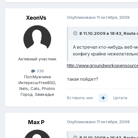
XeonVs
Опубликовано
11 октября, 2009
В 11.10.2009 в 18:43, Route 
А встречал кто-нибудь веб-м
конфигу крайне нежелательно
Активный участник
http://www.groundworkopensource.
338
Пол:
Мужчина
такая пойдет?
Интересы:
FreeBSD,
Nets, Cats, Photos
Город:
Замкадье
Вставить ник
Цитата
Max P
Опубликовано
11 октября, 2009
В 11.10.2009 в 18:43, Route 