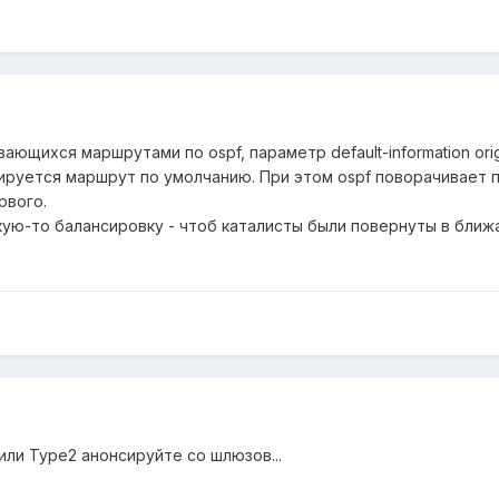
ающихся маршрутами по ospf, параметр default-information orig
ируется маршрут по умолчанию. При этом ospf поворачивает 
рвого.
акую-то балансировку - чтоб каталисты были повернуты в бли
ли Type2 анонсируйте со шлюзов...