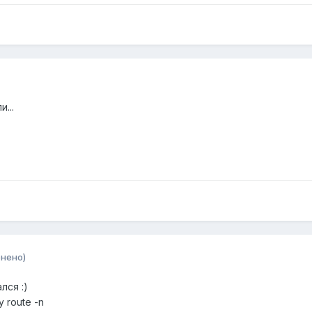
и...
нено)
лся :)
 route -n