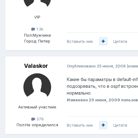
VIP
1.3k
Пол:
Мужчина
Город:
Питер
Вставить ник
Цитата
Valaskor
Опубликовано
25 июня, 2009
(изме
Какие бы параматры в default-inf
подозревать, что в ospf встро
нормально.
Изменено
25 июня, 2009
пользов
Активный участник
376
Пол:
Не определился
Вставить ник
Цитата