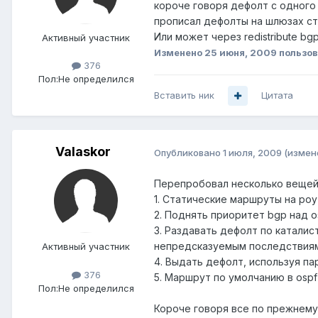
короче говоря дефолт с одного 
прописал дефолты на шлюзах ста
Или может через redistribute bgp 
Активный участник
Изменено
25 июня, 2009
пользов
376
Пол:
Не определился
Вставить ник
Цитата
Valaskor
Опубликовано
1 июля, 2009
(измен
Перепробовал несколько вещей
1. Статические маршруты на роу
2. Поднять приоритет bgp над osp
3. Раздавать дефолт по каталис
непредсказуемым последствиям
Активный участник
4. Выдать дефолт, используя па
376
5. Маршрут по умолчанию в ospf 
Пол:
Не определился
Короче говоря все по прежнему 