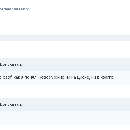
елем Valaskor
kor сказал:
ospf, как я понял, невозможно ни на циске, ни в квагге.
kor сказал: