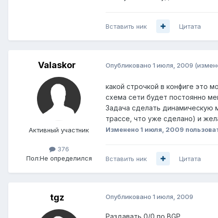
Вставить ник
Цитата
Valaskor
Опубликовано
1 июля, 2009
(измен
какой строчкой в конфиге это м
схема сети будет постоянно ме
Задача сделать динамическую 
трассе, что уже сделано) и жел
Изменено
1 июля, 2009
пользоват
Активный участник
376
Пол:
Не определился
Вставить ник
Цитата
tgz
Опубликовано
1 июля, 2009
Раздавать 0/0 по BGP.