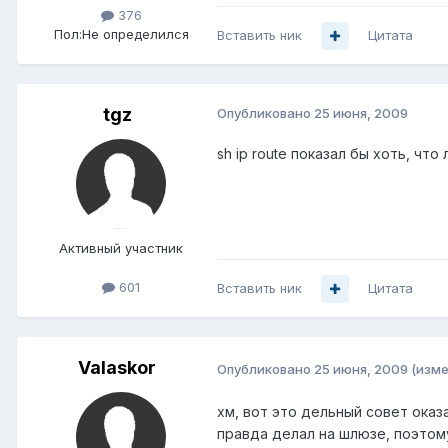
376
Пол:
Не определился
Вставить ник
Цитата
tgz
Опубликовано
25 июня, 2009
sh ip route показал бы хоть, что л
Активный участник
601
Вставить ник
Цитата
Valaskor
Опубликовано
25 июня, 2009
(изме
хм, вот это дельный совет оказа
правда делал на шлюзе, поэтому