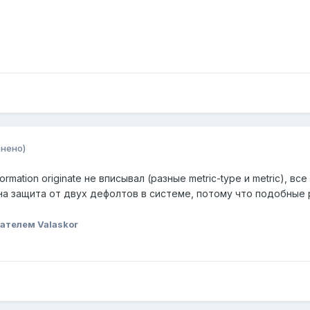
нено)
ormation originate не вписывал (разные metric-type и metric), 
ена защита от двух дефолтов в системе, потому что подобны
ателем Valaskor