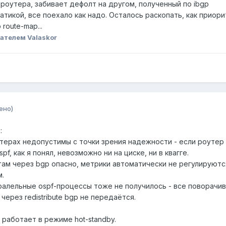
роутера, забивает дефолт на другом, полученный по ibgp
тикой, все поехало как надо. Осталось раскопать, как приори
route-map...
ателем Valaskor
ено)
:
терах недопустимы с точки зрения надежности - если роутер 
f, как я понял, невозможно ни на циске, ни в квагге.
там через bgp опасно, метрики автоматически не регулируютс
.
ралельные ospf-процессы тоже не получилось - все поворачив
через redistribute bgp не передаётся.
работает в режиме hot-standby.