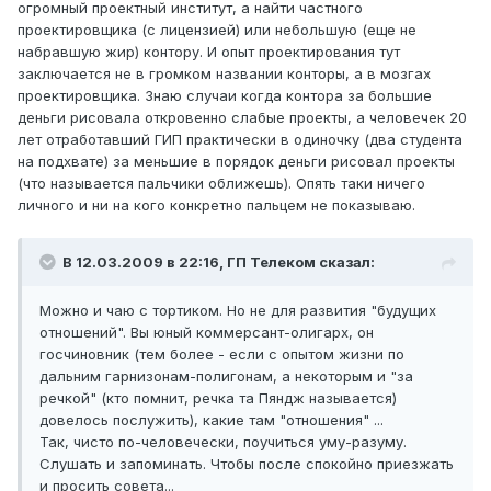
огромный проектный институт, а найти частного
проектировщика (с лицензией) или небольшую (еще не
набравшую жир) контору. И опыт проектирования тут
заключается не в громком названии конторы, а в мозгах
проектировщика. Знаю случаи когда контора за большие
деньги рисовала откровенно слабые проекты, а человечек 20
лет отработавший ГИП практически в одиночку (два студента
на подхвате) за меньшие в порядок деньги рисовал проекты
(что называется пальчики оближешь). Опять таки ничего
личного и ни на кого конкретно пальцем не показываю.
В 12.03.2009 в 22:16, ГП Телеком сказал:
Можно и чаю с тортиком. Но не для развития "будущих
отношений". Вы юный коммерсант-олигарх, он
госчиновник (тем более - если с опытом жизни по
дальним гарнизонам-полигонам, а некоторым и "за
речкой" (кто помнит, речка та Пяндж называется)
довелось послужить), какие там "отношения" ...
Так, чисто по-человечески, поучиться уму-разуму.
Слушать и запоминать. Чтобы после спокойно приезжать
и просить совета...