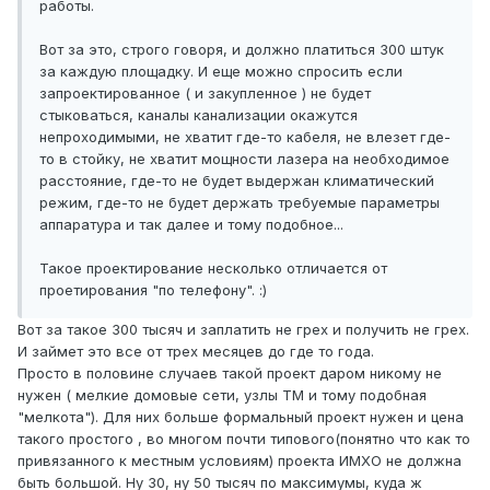
работы.
Вот за это, строго говоря, и должно платиться 300 штук
за каждую площадку. И еще можно спросить если
запроектированное ( и закупленное ) не будет
стыковаться, каналы канализации окажутся
непроходимыми, не хватит где-то кабеля, не влезет где-
то в стойку, не хватит мощности лазера на необходимое
расстояние, где-то не будет выдержан климатический
режим, где-то не будет держать требуемые параметры
аппаратура и так далее и тому подобное...
Такое проектирование несколько отличается от
проетирования "по телефону". :)
Вот за такое 300 тысяч и заплатить не грех и получить не грех.
И займет это все от трех месяцев до где то года.
Просто в половине случаев такой проект даром никому не
нужен ( мелкие домовые сети, узлы ТМ и тому подобная
"мелкота"). Для них больше формальный проект нужен и цена
такого простого , во многом почти типового(понятно что как то
привязанного к местным условиям) проекта ИМХО не должна
быть большой. Ну 30, ну 50 тысяч по максимумы, куда ж