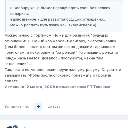
и вообще, чаще бывает проще сдать узел без всяких
подарков.
единственное - для развития будущих отношений...
можно распить бутылочку коньяка/вискаря =)
Можно и чаю с тортиком. Но не для развития "будущих
отношений". Вы юный коммерсант-олигарх, он госчиновник
(тем более - если с опытом жизни по дальним гарнизонам-
полигонам, а некоторым и "за речкой" (кто помнит, речка та
Пяндж называется) довелось послужить), какие там
"отношения" ...
Так, чисто по-человечески, поучиться уму-разуму. Слушать и
запоминать. Чтобы после спокойно приезжать и просить
совета...
Изменено
12 марта, 2009
пользователем ГП Телеком
Вставить ник
Цитата