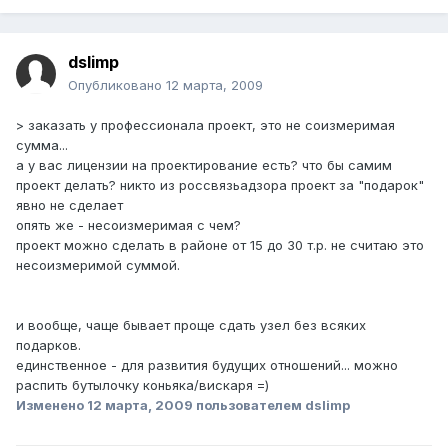
dslimp
Опубликовано
12 марта, 2009
> заказать у профессионала проект, это не соизмеримая
сумма...
а у вас лицензии на проектирование есть? что бы самим
проект делать? никто из россвязьадзора проект за "подарок"
явно не сделает
опять же - несоизмеримая с чем?
проект можно сделать в районе от 15 до 30 т.р. не считаю это
несоизмеримой суммой.
и вообще, чаще бывает проще сдать узел без всяких
подарков.
единственное - для развития будущих отношений... можно
распить бутылочку коньяка/вискаря =)
Изменено
12 марта, 2009
пользователем dslimp