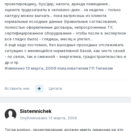
проектировщику, бух/дир, налоги, аренда помещения...
оцените трудозатраты в человеко-днях... за неделю - только
халтуру можно выгнать... пока вытрясешь из клиента
нормальные исходные данные (правильные согласования,
полностью оформленные договоры, непросроченные ТУ,
сертифицированное оборудование - чтобы после в экспертизе
всё гладко было) - глядишь, месяц и улетел...
А ещё надо постоянно, без выходных-проходных отслеживать
ситуацию с меняющейся нормативной базой, как чисто своей
- по связи, так и смежной - энергетика, градостроительство и
др и пр
Изменено
13 марта, 2009
пользователем ГП Телеком
Вставить ник
Цитата
Sistemnichek
Опубликовано
13 марта, 2009
Тогда вопрос, проектировшик должен иметь лицензии на это