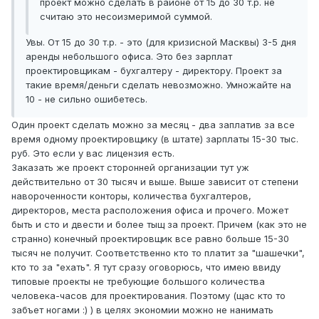
проект можно сделать в районе от 15 до 30 т.р. не
считаю это несоизмеримой суммой.
Увы. От 15 до 30 т.р. - это (для кризисной Масквы) 3-5 дня
аренды небольшого офиса. Это без зарплат
проектировщикам - бухгалтеру - директору. Проект за
такие время/деньги сделать невозможно. Умножайте на
10 - не сильно ошибетесь.
Один проект сделать можно за месяц - два заплатив за все
время одному проектировщику (в штате) зарплаты 15-30 тыс.
руб. Это если у вас лицензия есть.
Заказать же проект сторонней организации тут уж
действительно от 30 тысяч и выше. Выше зависит от степени
навороченности конторы, количества бухгалтеров,
директоров, места расположения офиса и прочего. Может
быть и сто и двести и более тыщ за проект. Причем (как это не
странно) конечный проектировщик все равно больше 15-30
тысяч не получит. Соответственно кто то платит за "шашечки",
кто то за "ехать". Я тут сразу оговорюсь, что имею ввиду
типовые проекты не требующие большого количества
человека-часов для проектирования. Поэтому (щас кто то
забъет ногами :) ) в целях экономии можно не нанимать