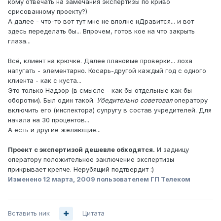
кому отвечать на замечания экспертизы по криво
срисованному проекту?)
А далее - что-то вот тут мне не вполне нДравится... и вот
здесь переделать бы... Впрочем, готов кое на что закрыть
глаза...
Всё, клиент на крючке. Далее плановые проверки... лоха
напугать - элементарно. Косарь-другой каждый год с одного
клиента - как с куста...
Это только Надзор (в смысле - как бы отдельные как бы
оборотни). Был один такой.
Убедительно советовал
оператору
включить его (инспектора) супругу в состав учредителей. Для
начала на 30 процентов...
А есть и другие желающие...
Проект с экспертизой дешевле обходятся.
И задницу
оператору положительное заключение экспертизы
прикрывает крепче. Нерубящий подтвердит :)
Изменено
12 марта, 2009
пользователем ГП Телеком
Вставить ник
Цитата