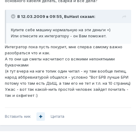
основного кабеля делать, сварка и все дела?
В 12.03.2009 в 09:55, BuHast сказал:
Купите себе машину нормальную на эти деньги =)
Или отнесите их интегратору - он Вам поможет.
Интегратор пока пусть покурит, мне сперва самому важно
разобраться что и как.
А то они ща сметы насчитают со всякими непонятными
буквочками
(я тут вчера на наге топик один читал - ну там вообще пипец,
народ аббревиатурой общался - условно "Вот БРВ лучше БРИ
потому что там есть ДЫЩ, а там его не тет и т.п. на 10 страниц)
Ужас - вот так какой-нить простой человек зайдет почитать -
так и охфигеет :)
Вставить ник
Цитата