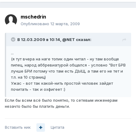
mschedrin
Опубликовано
12 марта, 2009
В 12.03.2009 в 10:14, @NET сказал:
...
(я тут вчера на наге топик один читал - ну там вообще
пипец, народ аббревиатурой общался - условно "Вот БРВ
лучше БРИ потому что там есть ДЫЩ, а там его не тет и
т.п. на 10 страниц)
Ужас - вот так какой-нить простой человек зайдет
почитать - так и охфигеет :)
Если бы всем всё было понятно, то сетевым инженерам
незачто было бы платить деньги.
Вставить ник
Цитата