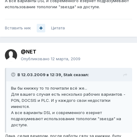
А все варианты DSL и современного езернет подразумевают
использование топологии "звезда" на доступе.
Вставить ник
Цитата
@NET
Опубликовано
12 марта, 2009
В 12.03.2009 в 12:39, Stak сказал:
Вы бы книжку то то почитали всё же...
Для вашего случая есть несколько рабочих вариантов -
PON, DOCSIS и PLC. И у каждого свои недостатки
имеются.
А все варианты DSL и современного езернет
подразумевают использование топологии "звезда" на
доступе.
Лана, седня вечером, после работы сяду за книжки, буду