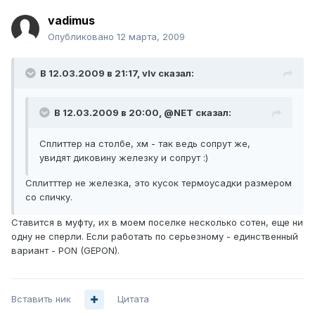
vadimus
Опубликовано
12 марта, 2009
В 12.03.2009 в 21:17, vIv сказал:
В 12.03.2009 в 20:00, @NET сказал:
Сплиттер на столбе, хм - так ведь сопрут же,
увидят диковину железку и сопрут :)
Сплитттер не железка, это кусок термоусадки размером
со спичку.
Ставится в муфту, их в моем поселке несколько сотен, еще ни
одну не сперли. Если работать по серьезному - единственный
вариант - PON (GEPON).
Вставить ник
Цитата