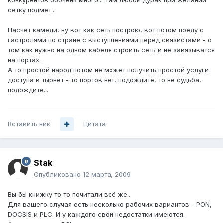
конкурентов ооочень много... Там любой дурак при желании
сетку подмет...
Насчет камеди, ну вот как сеть построю, вот потом поеду с
гастролями по стране с выступлениями перед связистами - о
том как нужно на одном кабеле строить сеть и не завязыватся
на портах.
А то простой народ потом не может получить простой услуги
доступа в тырнет - то портов нет, подождите, то не судьба,
подождите...
Вставить ник
Цитата
Stak
Опубликовано
12 марта, 2009
Вы бы книжку то то почитали всё же...
Для вашего случая есть несколько рабочих вариантов - PON,
DOCSIS и PLC. И у каждого свои недостатки имеются.