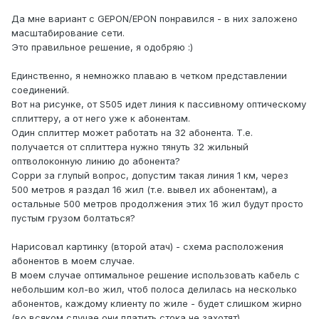
Да мне вариант с GEPON/EPON понравился - в них заложено
масштабирование сети.
Это правильное решение, я одобряю :)
Единственно, я немножко плаваю в четком представлении
соединений.
Вот на рисунке, от S505 идет линия к пассивному оптическому
сплиттеру, а от него уже к абонентам.
Один сплиттер может работать на 32 абонента. Т.е.
получается от сплиттера нужно тянуть 32 жильный
оптволоконную линию до абонента?
Сорри за глупый вопрос, допустим такая линия 1 км, через
500 метров я раздал 16 жил (т.е. вывел их абонентам), а
остальные 500 метров продолжения этих 16 жил будут просто
пустым грузом болтаться?
Нарисовал картинку (второй атач) - схема расположения
абонентов в моем случае.
В моем случае оптимальное решение использовать кабель с
небольшим кол-во жил, чтоб полоса делилась на несколько
абонентов, каждому клиенту по жиле - будет слишком жирно
(во всяком случае они платить стока не захотят).