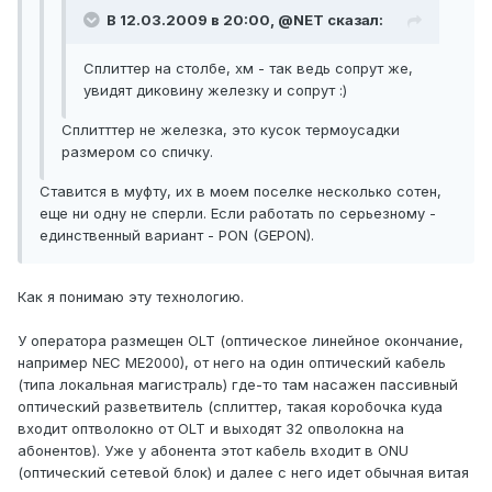
В 12.03.2009 в 20:00, @NET сказал:
Сплиттер на столбе, хм - так ведь сопрут же,
увидят диковину железку и сопрут :)
Сплитттер не железка, это кусок термоусадки
размером со спичку.
Ставится в муфту, их в моем поселке несколько сотен,
еще ни одну не сперли. Если работать по серьезному -
единственный вариант - PON (GEPON).
Как я понимаю эту технологию.
У оператора размещен OLT (оптическое линейное окончание,
например NEC ME2000), от него на один оптический кабель
(типа локальная магистраль) где-то там насажен пассивный
оптический разветвитель (сплиттер, такая коробочка куда
входит оптволокно от OLT и выходят 32 опволокна на
абонентов). Уже у абонента этот кабель входит в ONU
(оптический сетевой блок) и далее с него идет обычная витая