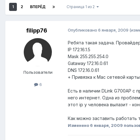
1
2
ВПЕРЁД
Страница 1 из 2
filipp76
Опубликовано
6 января, 2009
(изм
Ребята такая задача. Провайдер
IP 172.16.1.5
Mask 255.255.254.0
Gataway 172.16.0.61
DNS 172.16.0.61
Пользователи
+ Привязка к Mac сетевой карты
6
Есть в наличии DLink G700AP c п
него интернет. Одна из проблем 
этот ip у человека вылазит - кон
Как можно заставить работать та
Изменено
6 января, 2009
пользов