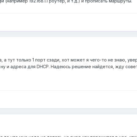
 (например 192.168.1.1 роутер, и т.д.) и прописать маршруты.
, а тут только 1 порт сзади, хот может я чего-то не знаю, ув
n ну и адреса для DHCP. Надеюсь решение найдется, жду сове