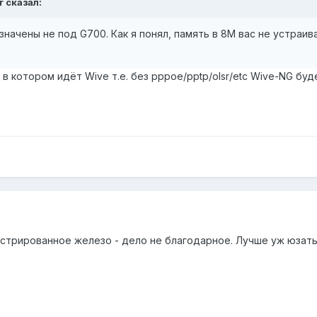
r сказал:
начены не под G700. Как я понял, память в 8М вас не устраив
в котором идёт Wive т.е. без pppoe/pptp/olsr/etc Wive-NG бу
стрированное железо - дело не благодарное. Лучше уж юзать 