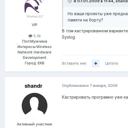
В 07.01.2009 в 11:44, shand
Но ваши проекты уже предназ
памяти на борту?
VIP
В том кастрированном варианте 
5.3k
Syslog.
Пол:
Мужчина
Интересы:
Wireless
Network Hardware
Development
Город:
EKB
Вставить ник
Цитата
shandr
Опубликовано
7 января, 2009
Кастрировать програмно уже ка
Активный участник