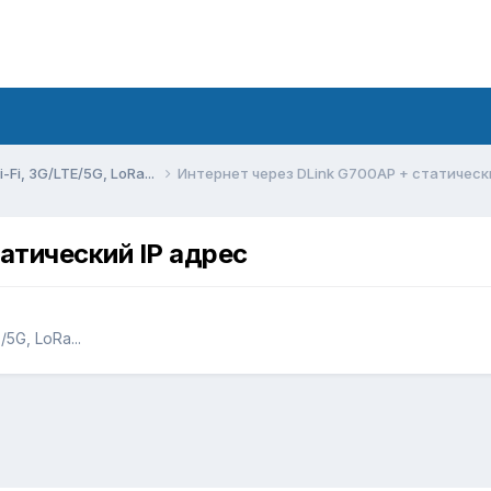
Fi, 3G/LTE/5G, LoRa...
Интернет через DLink G700AP + статическ
атический IP адрес
5G, LoRa...