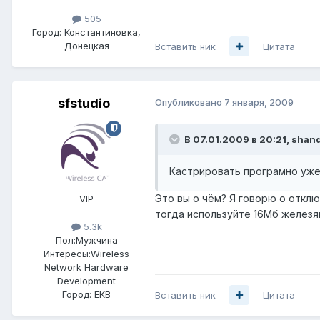
505
Город:
Константиновка,
Донецкая
Вставить ник
Цитата
sfstudio
Опубликовано
7 января, 2009
В 07.01.2009 в 20:21, shand
Кастрировать програмно уже 
Это вы о чём? Я говорю о отклю
VIP
тогда используйте 16Мб железя
5.3k
Пол:
Мужчина
Интересы:
Wireless
Network Hardware
Development
Город:
EKB
Вставить ник
Цитата