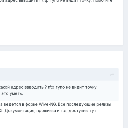
ой адрес ввводить ? tftp тупо не видит точку. Помогите
акой адрес ввводить ? tftp тупо не видит точку.
 это уметь.
ка ведётся в форке Wive-NG. Все последующие релизы
G. Документация, прошивка и т.д. доступны тут