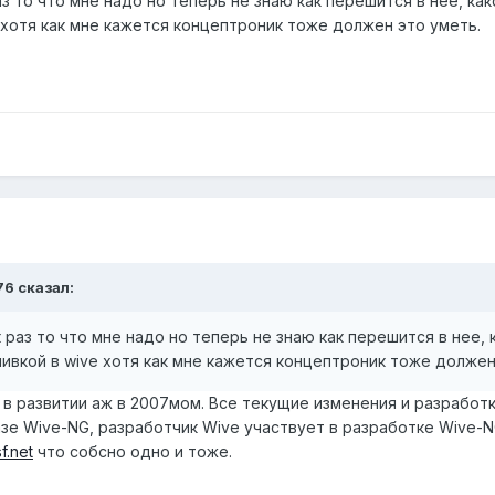
з то что мне надо но теперь не знаю как перешится в нее, как
 хотя как мне кажется концептроник тоже должен это уметь.
76 сказал:
 раз то что мне надо но теперь не знаю как перешится в нее, к
вкой в wive хотя как мне кажется концептроник тоже должен
 в развитии аж в 2007мом. Все текущие изменения и разработ
зе Wive-NG, разработчик Wive участвует в разработке Wive-N
f.net
что собсно одно и тоже.