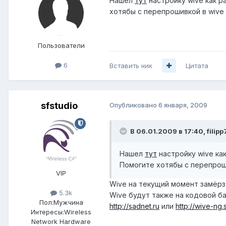
Нашел
тут
настройку wive как ра
хотябы с перепрошивкой в wive
Пользователи
6
Вставить ник
Цитата
sfstudio
Опубликовано
6 января, 2009
В 06.01.2009 в 17:40, filipp
Нашел
тут
настройку wive как
Помогите хотябы с перепроши
VIP
Wive на текущий момент замёрз
5.3k
Wive будут также на кодовой ба
Пол:
Мужчина
http://sadnet.ru
или
http://wive-ng.s
Интересы:
Wireless
Network Hardware