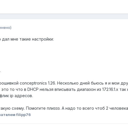
енено)
 дал мне такие настройки:
.
рошивкой conceptronics 1.26. Несколько дней бьюсь я и мои др
это то что в DHCP нельзя вписывать диапазон из 172.16.1.х та
флик ip адресов.
кую схему. Помогите плиззз. А надо то всего чтоб 2 человека 
ателем filipp76