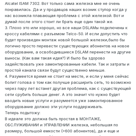
Alcatel ISAM 7302. Вот только сама железка мне не очень
понравилась. Да и у продавцов наших возник ступор когда у
нас возникла плавающая проблема с этой железкой. Вот и
думай после этого стоит ли брать еще один такой же.
3. Плохо это или хорошо, но все наши DSLAMы подключены к
кроссу кабелями с разъемом Telco-50. И если допустить что
будет произведен монтаж новой большой железки,было бы
логично просто перевести существующих абонентов на новое
оборудование, а освободившиеся DSLAM перенести на другие
выносы. (Как вам такая идея?) И было бы здорово
задействовать уже замонтированные кабели. Так и затраты и
простой канала связи будут существенно меньше.
4. Разумеется время не стоит на месте, и если у меня сейчас
болит голова о том как получше расширить сеть, то возможно
через пару лет встанет другая проблема, как с существующей
сети срубить больше денег. А это значит что нужно будет
вводить новые услуги и разумеется уже замонтированное
оборудование должно эти услуги поддерживать.
Теперь подытожу:
В идеале это должна быть простая в МОНТАЖЕ,
ОБСЛУЖИВАНИИ и УПРАВЛЕНИИ железка, небольшая по
размеру, большой емкости (>600 абонентов), да и еще и