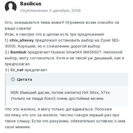
Basilicus
Опубликовано
5 декабря, 2008
Ого, оказывается тема живет! Огромное всем спасибо за
ваши советы!
Итак, я смотрю что в целом есть три предложения:
1.)
chiv_allexey
предложил остановить выбор на Zyxel (IES-
3000). Хороший, но к сожалению дорогой выбор.
2.)
Bambuk
предлагает Huawei SmartAX МА5600Т. Неплохой
выбор, могу согласиться. Хотя и не такой уж дешевый, как я
предполагал.
3.)
Cr_net
предлагает
Цитата
NSN (бывший дасан, потом siemens) HiX 56xx, 57xx
(только не пицца бокс!) очень достойные мсаны.
Что это железо, я могу только догадываться. Попозже
погляжу что это за железо. Честно говоря первый раз про
такое слышу. Если что разузнаю, обязательно оставлю о нем
свое мнение.