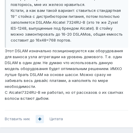
повторюсь, мне их железо нравиться.
Кстати, а как вам такой вариант: ставиться стандартная
19'' стойка с дистрибютором питания, потом полностью
заполняется DSLAMи Alcatel 7324RU-B (это те же Zyxel
IES-1248, выпущенные под брендом Alcatel). В стойку
можно замонтировать до 16-20 DSLAMов, общая емкость
составит до 16х48=768 портов.
Этот DSLAM изначально позиционируются как оборудования
для выноса узла аггрегации на уровень домового. Т.е. один
DSLAM в один дом. Не думаю что использовать данную
модель оборудования будет оптимальным решением. ИМХО
лутше брать DSLAM на основе шасси. Можно сразу не
забивать весь девайс платами, а наполнять по мере
необходимости.
С Alcatel7324RU-B не работал, но от рассказов о их свитчах
волосы встают дыбом.
Вставить ник
Цитата