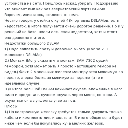
устройства из сети. Пришлось каскад убирать. Подозреваю
что виноват был как раз езернетовский порт DSLAMa.
Впрочем, извиняюсь, отвлекся от темы.
Честно говоря, у стойки с кучей 48-портовых DSLAMов, есть
недостаток, в итоге получается очень дорогое решение. Но и у
решений на базе шасси есть свои недостатки, хотя и стоит
оно дешевле в итоге.
Недостатки большого DSLAM
1.) Надо заплатить сразу и довольно много. (Как за 2-3
маленьких DSLAMa).
2.) Монтаж (Могу сказать что монтаж ISAM 7302 сущий
геморрой, хотя может быть я просто настоящего гемора не
видел.) Факт: 2 маленьких железки монтируются максимум за
неделю, а одна большая минимум за неделю (и то в
идеальном случае).
3.)В итоге большой DSLAM начинает окупать вложенные в него
силы и средства в лучшем случае, через месяц-полтора. А
окупиться он в лучшем случае за год.
Плюсы:
1.) На настроенную железку требуется только докупать только
кабели и комплекты лин. и спл. плат. В итоге общая цена будет
ниже чем если бы покупалась куча мелких железок.