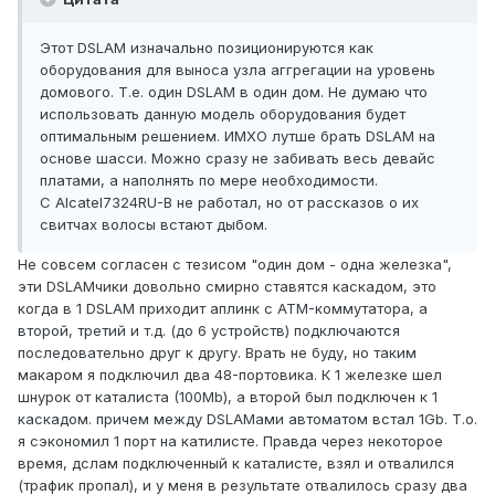
Этот DSLAM изначально позиционируются как
оборудования для выноса узла аггрегации на уровень
домового. Т.е. один DSLAM в один дом. Не думаю что
использовать данную модель оборудования будет
оптимальным решением. ИМХО лутше брать DSLAM на
основе шасси. Можно сразу не забивать весь девайс
платами, а наполнять по мере необходимости.
С Alcatel7324RU-B не работал, но от рассказов о их
свитчах волосы встают дыбом.
Не совсем согласен с тезисом "один дом - одна железка",
эти DSLAMчики довольно смирно ставятся каскадом, это
когда в 1 DSLAM приходит аплинк с ATM-коммутатора, а
второй, третий и т.д. (до 6 устройств) подключаются
последовательно друг к другу. Врать не буду, но таким
макаром я подключил два 48-портовика. К 1 железке шел
шнурок от каталиста (100Mb), а второй был подключен к 1
каскадом. причем между DSLAMами автоматом встал 1Gb. Т.о.
я сэкономил 1 порт на катилисте. Правда через некоторое
время, дслам подключенный к каталисте, взял и отвалился
(трафик пропал), и у меня в результате отвалилось сразу два