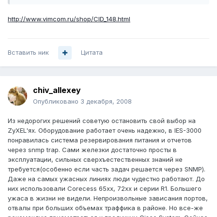
http://www.vimcom.ru/shop/CID_148.html
Вставить ник
Цитата
chiv_allexey
Опубликовано
3 декабря, 2008
Из недорогих решений советую остановить свой выбор на
ZyXEL'ях. Оборудование работает очень надежно, в IES-3000
понравилась система резервирования питания и отчетов
через snmp trap. Сами железки достаточно просты в
эксплуатации, сильных сверхъестественных знаний не
требуется(особенно если часть задач решается через SNMP).
Даже на самых ужасных линиях люди чудестно работают. До
них использовали Corecess 65xx, 72xx и серии R1. Большего
ужаса в жизни не видели. Непроизвольные зависания портов,
отвалы при больших объемах траффика в районе. Но все-же