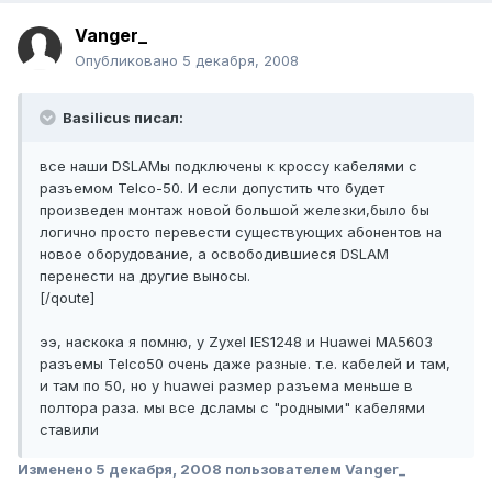
Vanger_
Опубликовано
5 декабря, 2008
Basilicus писал:
все наши DSLAMы подключены к кроссу кабелями с
разъемом Telco-50. И если допустить что будет
произведен монтаж новой большой железки,было бы
логично просто перевести существующих абонентов на
новое оборудование, а освободившиеся DSLAM
перенести на другие выносы.
[/qoute]
ээ, наскока я помню, у Zyxel IES1248 и Huawei MA5603
разъемы Telco50 очень даже разные. т.е. кабелей и там,
и там по 50, но у huawei размер разъема меньше в
полтора раза. мы все дсламы с "родными" кабелями
ставили
Изменено
5 декабря, 2008
пользователем Vanger_