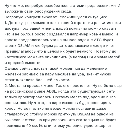
Ну что же, попробую разобраться с этими предложениями. И
выложить свои рассуждения сюда.
Попробую конкретизировать сложившуюся ситуацию:
1. До текущего момента как таковой стратегии развития сети
доступа последней мили в нашей компании можно сказать
что и не было. Просто создавался например новый вынос, и
просто предполагалось что на выносе рядом с АТС будет
стоять DSLAM и мы будем давать желающим выход в инет.
Предполагалось что в целом их будет немного. Поэтому до
настоящего момента обходились (в целом) DSLAMами малой
и средней емкости.
Однако сейчас настал такой момент когда маленькие
железки забиваю за пару месяцев на ура, значит нужно
ставить железо большей емкости.
2. Места на кроссах мало. Т.е. его просто нет. Ну не было еще
на российском рынке ADSL, когда эта существующая сеть
только проектировалась. Поэтому место под адсл не было
рассчитано. Ну что ж, на паре выносов будет расширять
кросс. Но вот только не везде можно поставить даже
стандартную стойку! Можно приткнуть DSLAM на одном из
выносов к стене, но при условии, что его толщина не будет
превышать 40 см. Кстати, этому условию удовлетворяет