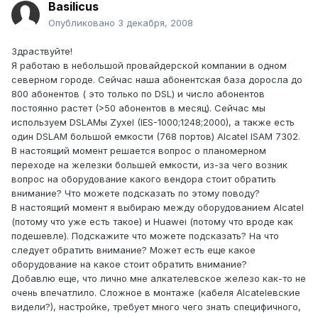
Basilicus
Опубликовано
3 декабря, 2008
Здраствуйте!
Я работаю в небольшой провайдерской компании в одном
северном городе. Сейчас наша абонентская база доросла до
800 абонентов ( это только по DSL) и число абонентов
постоянно растет (>50 абонентов в месяц). Сейчас мы
используем DSLAMы Zyxel (IES-1000;1248;2000), а также есть
один DSLAM большой емкости (768 портов) Alcatel ISAM 7302.
В настоящий момент решается вопрос о планомерном
переходе на железки большей емкости, из-за чего возник
вопрос на оборудование какого вендора стоит обратить
внимание? Что можете подсказать по этому поводу?
В настоящий момент я выбираю между оборудованием Alcatel
(потому что уже есть такое) и Huawei (потому что вроде как
подешевле). Подскажите что можете подсказать? На что
следует обратить внимание? Может есть еще какое
оборудование на какое стоит обратить внимание?
Добавлю еще, что лично мне алкателевское железо как-то не
очень впечатлило. Сложное в монтаже (кабеля Alcateleвские
видели?), настройке, требует много чего знать специфичного,