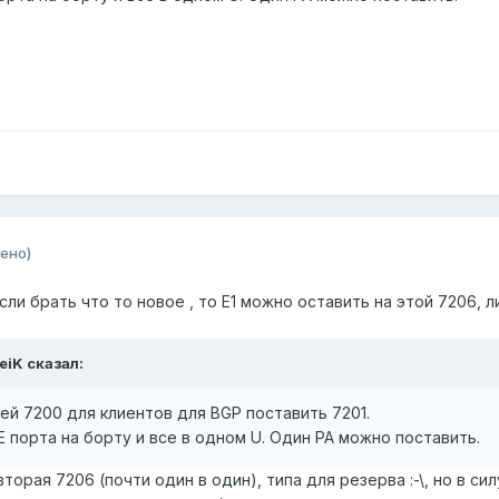
ено)
если брать что то новое , то Е1 можно оставить на этой 7206,
eiK сказал:
й 7200 для клиентов для BGP поставить 7201.
 GE порта на борту и все в одном U. Один PA можно поставить.
торая 7206 (почти один в один), типа для резерва :-\, но в с