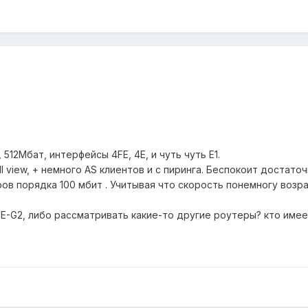
12Мбат, интерфейсы 4FE, 4Е, и чуть чуть E1.
ll view, + немного AS клиентов и с пиринга. Беспокоит достат
ов порядка 100 мбит . Учитывая что скорость понемногу возр
E-G2, либо рассматривать какие-то другие роутеры? кто имее