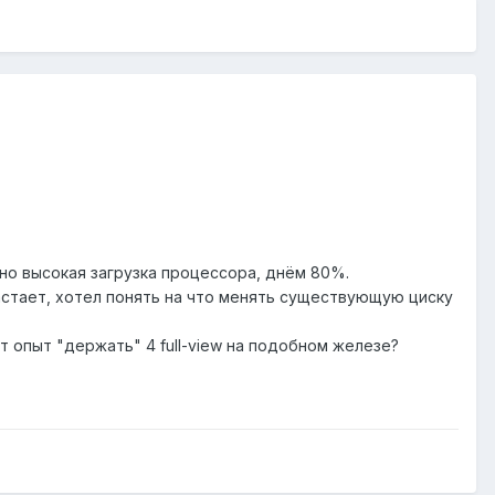
очно высокая загрузка процессора, днём 80%.
астает, хотел понять на что менять существующую циску
т опыт "держать" 4 full-view на подобном железе?