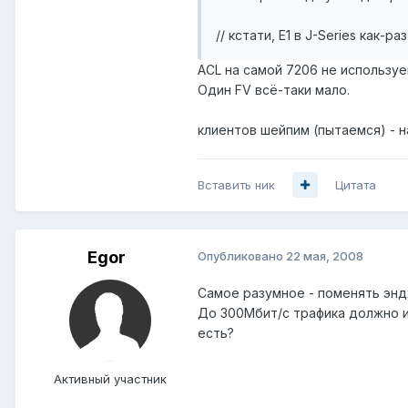
// кстати, E1 в J-Series как
ACL на самой 7206 не используем
Один FV всё-таки мало.
клиентов шейпим (пытаемся) - н
Вставить ник
Цитата
Egor
Опубликовано
22 мая, 2008
Самое разумное - поменять энд
До 300Мбит/c трафика должно их
есть?
Активный участник