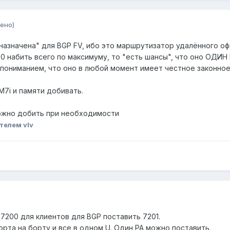
ено)
едназначена" для BGP FV, ибо это маршрутизатор удалённого оф
0 набить всего по максимуму, то "есть шансы", что оно ОДИН 
с пониманием, что оно в любой момент имеет честное законное
M7i и памяти добивать.
з можно добить при необходимости
телем vIv
200 для клиентов для BGP поставить 7201.
 порта на борту и все в одном U. Один PA можно поставить.