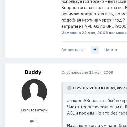
используется только - вытаски
Вопрос того на сколько хватит 
понимаю должно хватать, но мен
подобная картина через 1 год ?
затраты на NPE-G2 по GPL 19000,
Изменено
22 мая, 2008
пользова
Вставить ник
Цитата
Buddy
Опубликовано
22 мая, 2008
В 22.05.2008 в 09:41, vIv с
Juniper J-Series как-бы "не 
Чисто теоретически если в J
Пользователи
ACL и прочим. Но это без га
13
Из Juniper тогда уж надо бра