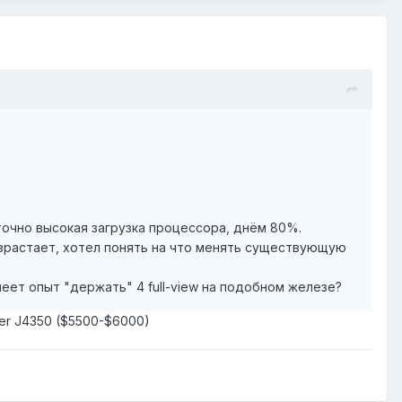
аточно высокая загрузка процессора, днём 80%.
озрастает, хотел понять на что менять существующую
еет опыт "держать" 4 full-view на подобном железе?
per J4350 ($5500-$6000)