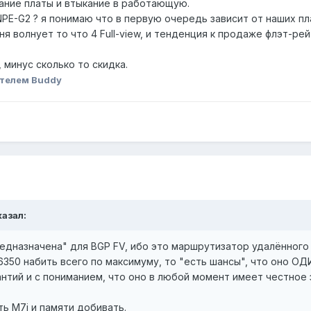
вание платы и втыкание в работающую.
NPE-G2 ? я понимаю что в первую очередь зависит от наших пла
я волнует то что 4 Full-view, и тенденция к продаже флэт-рей
 минус сколько то скидка.
телем Buddy
казал:
предназначена" для BGP FV, ибо это маршрутизатор удалённого 
6350 набить всего по максимуму, то "есть шансы", что оно ОД
рантий и с пониманием, что оно в любой момент имеет честное 
ть M7i и памяти добивать.