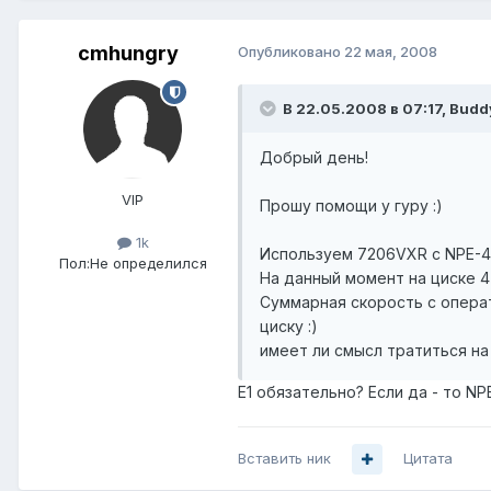
cmhungry
Опубликовано
22 мая, 2008
В 22.05.2008 в 07:17, Budd
Добрый день!
VIP
Прошу помощи у гуру :)
1k
Используем 7206VXR с NPE-400
Пол:
Не определился
На данный момент на циске 4 
Суммарная скорость с операт
циску :)
имеет ли смысл тратиться на
Е1 обязательно? Если да - то N
Вставить ник
Цитата