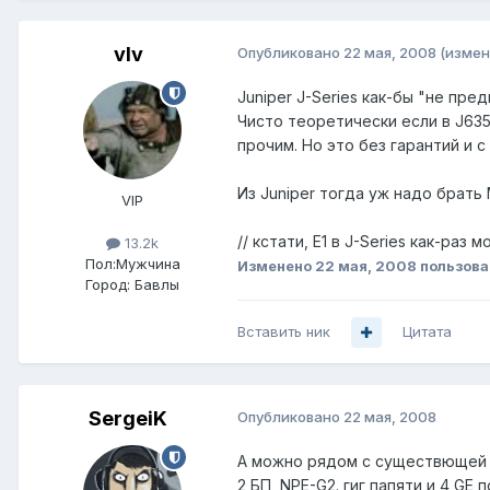
vIv
Опубликовано
22 мая, 2008
(измен
Juniper J-Series как-бы "не пр
Чисто теоретически если в J635
прочим. Но это без гарантий и 
Из Juniper тогда уж надо брать 
VIP
// кстати, E1 в J-Series как-ра
13.2k
Пол:
Мужчина
Изменено
22 мая, 2008
пользова
Город:
Бавлы
Вставить ник
Цитата
SergeiK
Опубликовано
22 мая, 2008
А можно рядом с существющей 7
2 БП, NPE-G2. гиг папяти и 4 GE