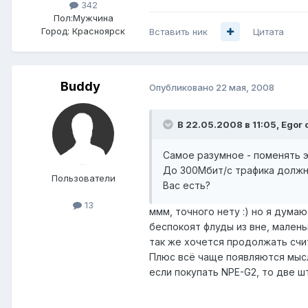
342
Пол:
Мужчина
Город:
Красноярск
Вставить ник
Цитата
Buddy
Опубликовано
22 мая, 2008
В 22.05.2008 в 11:05, Egor 
Самое разумное - поменять э
До 300Мбит/c трафика должно
Пользователи
Вас есть?
13
ммм, точного нету :) но я дума
беспокоят флуды из вне, малень
так же хочется продолжать счит
Плюс всё чаще появляются мысл
если покупать NPE-G2, то две ш