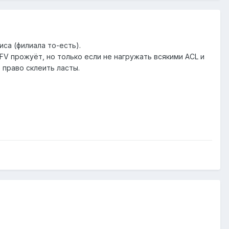
иса (филиала то-есть).
FV прожуёт, но только если не нагружать всякими ACL и
 право склеить ласты.