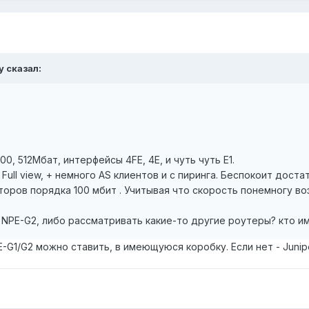
y сказал:
, 512Мбат, интерфейсы 4FE, 4Е, и чуть чуть E1.
Full view, + немного AS клиентов и с пиринга. Беспокоит дост
оров порядка 100 мбит . Учитывая что скорость понемногу в
 NPE-G2, либо рассматривать какие-то другие роутеры? кто им
PE-G1/G2 можно ставить, в имеющуюся коробку. Если нет - Juni