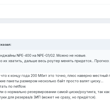
сказал:
нджайны NPE-400 на NPE-G1/G2. Можно не новые.
 их хватить, дальше весь роутер менять придется... Прогноз 
ю что к концу года 200 Мбит это точно, плюс наверно местный 
кие пакеты размером несколько байт просто валят циску....
ать по netflow.
и о нормально резервировании самой циски/роутинга, так как
туки для резерва/в ЗИП (может не сразу, но придётся).