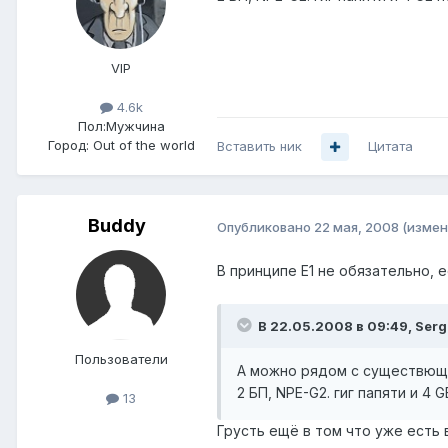
VIP
4.6k
Пол:
Мужчина
Город:
Out of the world
Вставить ник
Цитата
Buddy
Опубликовано
22 мая, 2008
(измен
В принципе Е1 не обязательно, 
В 22.05.2008 в 09:49, Serg
Пользователи
А можно рядом с существюще
2 БП, NPE-G2. гиг папяти и 4
13
Грусть ещё в том что уже есть в