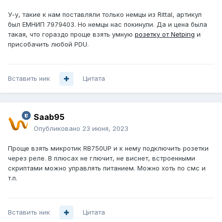
У-у, такие к нам поставляли только немцы из Rittal, артикул
был ЕМНИП 7979403. Но немцы нас покинули. Да и цена была
такая, что гораздо проще взять умную
розетку от Netping
и
присобачить любой PDU.
Вставить ник
Цитата
Saab95
Опубликовано
23 июня, 2023
Проще взять микротик RB750UP и к нему подключить розетки
через реле. В плюсах не глючит, не виснет, встроенными
скриптами можно управлять питанием. Можно хоть по смс и
т.п.
Вставить ник
Цитата