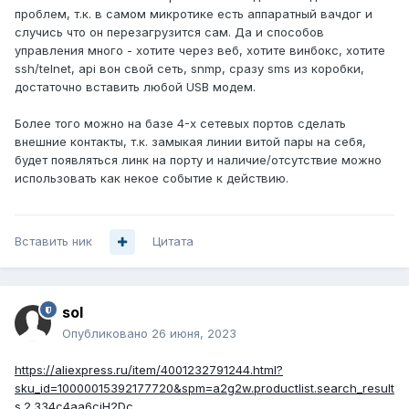
проблем, т.к. в самом микротике есть аппаратный вачдог и
случись что он перезагрузится сам. Да и способов
управления много - хотите через веб, хотите винбокс, хотите
ssh/telnet, api вон свой сеть, snmp, сразу sms из коробки,
достаточно вставить любой USB модем.
Более того можно на базе 4-х сетевых портов сделать
внешние контакты, т.к. замыкая линии витой пары на себя,
будет появляться линк на порту и наличие/отсутствие можно
использовать как некое событие к действию.
Вставить ник
Цитата
sol
Опубликовано
26 июня, 2023
https://aliexpress.ru/item/4001232791244.html?
sku_id=10000015392177720&spm=a2g2w.productlist.search_result
s.2.334c4aa6cjH2Dc