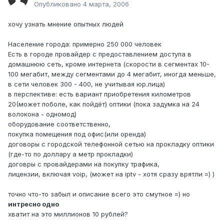
Опубликовано
4 марта, 2006
хочу узнать мнение опытных людей
Население города: примерно 250 000 человек
Есть в городе провайдер с предоставлением доступа в
домашнюю сеть, кроме интернета (скорости в сегментах 10-
100 мегабит, между сегментами до 4 мегабит, иногда меньше,
в сети человек 300 - 400, не учитывая юр.лица)
в перспективе: есть вариант приобретения километров
20(может поболе, как пойдёт) оптики (пока задумка на 24
волокона - одномод)
оборудование соответственно,
покупка помещения под офис(или оренда)
договоры с городской телефонной сетью на прокладку оптики
(где-то по доллару а метр прокладки)
договры с провайдерами на покупку трафика,
лицензии, включая voip, (может на iptv - хотя сразу врятли =) )
точно что-то забыл и описание всего это смутное =) но
интресно одно
хватит на это миллионов 10 рублей?