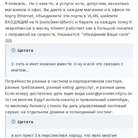
Я плакалъ... Не с кем-то, а услуга: есть, допустим, несколько
магазинов и офис. Вы даете в каждом магазине и в офисе по
порту Ethernet, объединяете эти порты в VLAN, шейпите
ВХОДЯЩИЙ на N [кило|мега]бит/с и берете за каждую точку К
зверобаксов в месяц. Клиент работает как в большой локалке
с поправкой на скорость. Назывется: "объединим Ваши сети"
:)))))
Цитата
2. сеть и инет конечно вместе =) ну и всё что связано с
инетом....
Потребности разные в частном и корпоративном секторе,
разные требования, разный набор допуслуг, и разные цены.
Если юзеру достаточно дать ящик вида user@provider.city.ru (и
тот не многие будут использовать) и тривиальный хомпейдж,
то мелкому бизнесу стоило бы дать управляемый почтовый
сервис на отдельном домене и полноценный хостинг.
Цитата
а вот пункт 3 в перспективе хорош, что явно многие