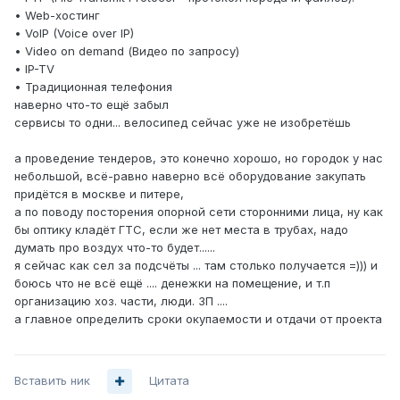
• Web-хостинг
• VoIP (Voice over IP)
• Video on demand (Видео по запросу)
• IP-TV
• Традиционная телефония
наверно что-то ещё забыл
сервисы то одни... велосипед сейчас уже не изобретёшь
а проведение тендеров, это конечно хорошо, но городок у нас
небольшой, всё-равно наверно всё оборудование закупать
придётся в москве и питере,
а по поводу посторения опорной сети сторонними лица, ну как
бы оптику кладёт ГТС, если же нет места в трубах, надо
думать про воздух что-то будет......
я сейчас как сел за подсчёты ... там столько получается =))) и
боюсь что не всё ещё .... денежки на помещение, и т.п
организацию хоз. части, люди. ЗП ....
а главное определить сроки окупаемости и отдачи от проекта
Вставить ник
Цитата