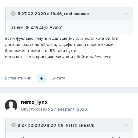
В 27.02.2020 в 19:46,
reef
сказал:
зачем RR для двух ASBR?
если фуллвью тянуть и дальше (ну или если хотя бы бгп
дальше юзать по л2 сети, с дефолтом и несколькими
брасами/натами) - то RR таки нужен.
если нет - то в принципе можно и обойтись без него.
Вставить ник
Цитата
nemo_lynx
Опубликовано
27 февраля, 2020
В 27.02.2020 в 20:08,
NiTr0
сказал: