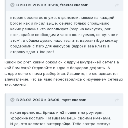
В 28.02.2020 в 05:16,
fractal
сказал:
вторая сессия есть уже, отдельным линком на каждый
border как и писал выше, сейчас только спрашиваю
какие решения кто использует (hsrp на нексусах, pbr
есть, крайне необходим и часто пользуемся, но суть не в
этом), в общем думаю надо тестить, вариант ibgp между
бордерами с hsrp для нексусов (ядро) и asa или l3 в
сторону ядра + loc pref
Какой loc pref, каким боком он к ядру и внутренней сети? На
кой Вам hsrp? Отдавайте в ядро с бордеров дефолты. А
в ядре ecmp с ними разберётся. Извините, но складывается
впечатление, что вы явно перестарались с изучением сетевых
технологий...
В 28.02.2020 в 06:09,
myst
сказал:
какая прелесть... Бридж и л2 поднять на роутеры...
Уродские костыли. Называем вещи своими именами.
И да, это касается энтерпрайца. Тебе завтра скажут