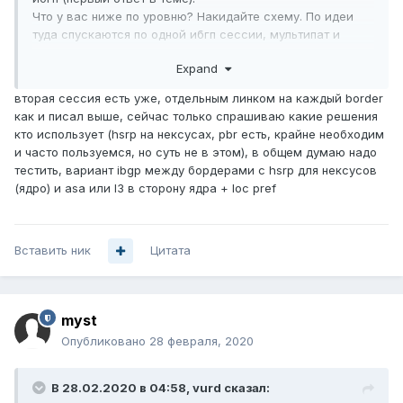
Что у вас ниже по уровню? Накидайте схему. По идеи
туда спускаются по одной ибгп сессии, мультипат и
вперёд.
Expand
Слова hsrp, pbr, static route, vrf-lite обычно стоит
избегать, т.к. это в 99% приводит к неочевидным
вторая сессия есть уже, отдельным линком на каждый border
схемам.
как и писал выше, сейчас только спрашиваю какие решения
кто использует (hsrp на нексусах, pbr есть, крайне необходим
и часто пользуемся, но суть не в этом), в общем думаю надо
тестить, вариант ibgp между бордерами с hsrp для нексусов
(ядро) и asa или l3 в сторону ядра + loc pref
Вставить ник
Цитата
myst
Опубликовано
28 февраля, 2020
В 28.02.2020 в 04:58,
vurd
сказал: