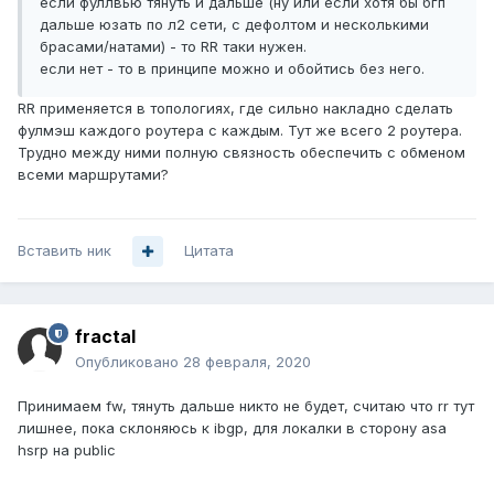
если фуллвью тянуть и дальше (ну или если хотя бы бгп
дальше юзать по л2 сети, с дефолтом и несколькими
брасами/натами) - то RR таки нужен.
если нет - то в принципе можно и обойтись без него.
RR применяется в топологиях, где сильно накладно сделать
фулмэш каждого роутера с каждым. Тут же всего 2 роутера.
Трудно между ними полную связность обеспечить с обменом
всеми маршрутами?
Вставить ник
Цитата
fractal
Опубликовано
28 февраля, 2020
Принимаем fw, тянуть дальше никто не будет, считаю что rr тут
лишнее, пока склоняюсь к ibgp, для локалки в сторону asa
hsrp на public