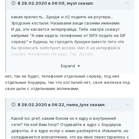
В 28.02.2020 в 06:09,
myst
сказал:
какая прелесть... Бридж и л2 поднять на роутеры...
Уродские костыли. Называем вещи своими именами.
И да, это касается энтерпрайца. Тебе завтра скажут
наприме "А нам надоть телефонию от ISPX подать на SIP
сервер" и будешь ты городить бриджи вместо того что
бы прописать switchport access vlan Х на интерфейсе
севера телефонии. Не надо. Так. Делать.
И аплинки до чего-либо не надо делать в акцессе.
Expand
Никогда.
нет, так не будет, телефония отдельный сервер, под нее
отдельные бордеры, так что костылей нет, своя железка под
свои цели с отдельными аплинками
В 28.02.2020 в 06:22,
nemo_lynx
сказал:
Какой loc pref
, каким боком он к ядру и внутренней
сети? На кой Вам hsrp? Отдавайте в ядро с бордеров
дефолты. А в ядре ecmp с ними разберётся. Извините, но
складывается впечатление, что вы явно перестарались с