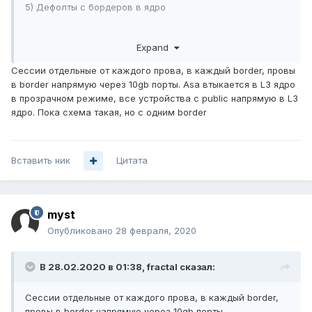
5) Дефолты с бордеров в ядро
Все. Никаких RR городить не надо и смысла нет. Никаких
Expand
HSRP темболее. Схема наиболее простая и
железобетонная.
Сессии отдельные от каждого прова, в каждый border, провы
в border напрямую через 10gb порты. Asa втыкается в L3 ядро
в прозрачном режиме, все устройства с public напрямую в L3
ядро. Пока схема такая, но с одним border
Вставить ник
Цитата
myst
Опубликовано
28 февраля, 2020
В 28.02.2020 в 01:38,
fractal
сказал:
Сессии отдельные от каждого прова, в каждый border,
провы в border напрямую через 10gb порты
.