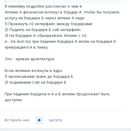
Я помойму подробно рассписал о чем я.
Аплинк А физически воткнут в бордер А. Чтобы бы получить
услугу на бордере Б через аплинк А надо
1) Прокинуть л2 интерфейс между бордерами
2) Поднять на бордере Б саб интерфейс
3) На бордере А сбриджевать Аплинк с л2
и... ba dum tss при падении бордера А аплин на бордере Б
превращается в тыкву.
Это - кривая архитектура.
Если аплинки воткнуты в ядро
1) прописываем транк до бордера Б
2) поднимаем Саб на бордере Б
При падении бордела и А и Б аплинк продолжает быть
доступен.
Вставить ник
Цитата