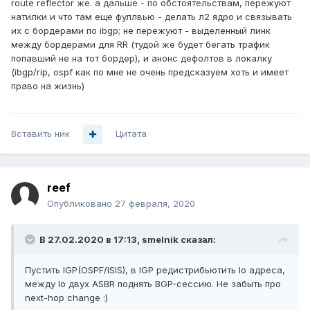
route reflector же. а дальше - по обстоятельствам, пережуют
натилки и что там еще фуллвью - делать л2 ядро и связывать
их с бордерами по ibgp; не пережуют - выделенный линк
между бордерами для RR (тудой же будет бегать трафик
попавший не на тот бордер), и анонс дефолтов в локалку
(ibgp/rip, ospf как по мне не очень предсказуем хоть и имеет
право на жизнь)
Вставить ник
Цитата
reef
Опубликовано
27 февраля, 2020
В 27.02.2020 в 17:13,
smelnik
сказал:
Пустить IGP(OSPF/ISIS), в IGP редистрибьютить lo адреса,
между lo двух ASBR поднять BGP-сессию. Не забыть про
next-hop change
:)