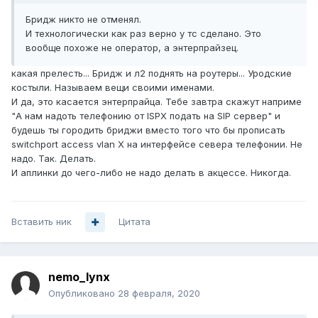
Бридж никто не отменял.
И технологически как раз верно у тс сделано. Это
вообще похоже не оператор, а энтерпрайзец.
какая прелесть... Бридж и л2 поднять на роутеры... Уродские
костыли. Называем вещи своими именами.
И да, это касается энтерпрайца. Тебе завтра скажут наприме
"А нам надоть телефонию от ISPX подать на SIP сервер" и
будешь ты городить бриджи вместо того что бы прописать
switchport access vlan Х на интерфейсе севера телефонии. Не
надо. Так. Делать.
И аплинки до чего-либо не надо делать в акцессе. Никогда.
Вставить ник
Цитата
nemo_lynx
Опубликовано
28 февраля, 2020