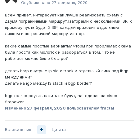
Опубликовано
27 февраля, 2020
Всем привет, интересует как лучше реализовать схему с
двумя пограничными маршрутизаторами с несколькими ISP, к
примеру пусть будет 2 ISP, каждый приходит отдельным
линком в пограничный маршрутизатор.
какие самые простые варианты? чтобы при проблемах схема
была проста как молоток и разобраться в том, что не
работает можно было быстро?
делать hsrp внутрь c ip sla и track и отдельный линк под ibgp
между ними?
делать на igp между l3 stack и bgp border?
bgp только роутят, натить не будут, nat сделан на cisco
firepower
Изменено
27 февраля, 2020
пользователем fractal
Вставить ник
Цитата