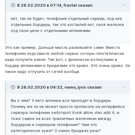
В 28.02.2020 в 07:14,
fractal
сказал:
нет, так не будет, телефония отдельный сервер, под нее
отдельные бордеры, так что костылей нет, своя железка
под свои цели с отдельными аплинками
Это как пример. Дальше мысль развивайте сами. Вместо
телефонии подставьте любой сервис которы гипотетически
надо получить извне. Так вот, с физически воткнутыми в
бордер аплинками и бриджами это криво. Это очень криво. За
такое надо отлучать от сетей вообще.
В 28.02.2020 в 06:22,
nemo_lynx
сказал:
Вы о чём? У него аплинки все приходят в бордеры.
Почему же он не может просто прописать на интерфейсе
сервера телефонии switchport trunk allow vlan add X, и
тоже самое на всех транзитных железяках между
бордером и сервером телефонии? Чем это
категорически хуже? О каких бриджах речь?