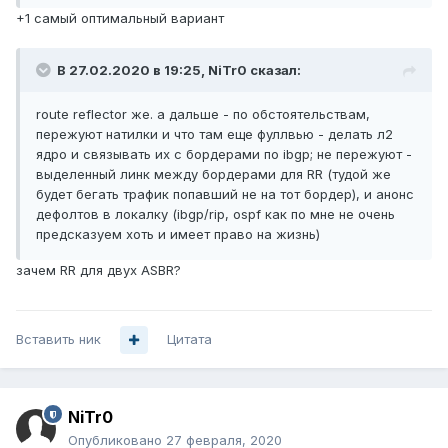
+1 самый оптимальный вариант
В 27.02.2020 в 19:25,
NiTr0
сказал:
route reflector же. а дальше - по обстоятельствам,
пережуют натилки и что там еще фуллвью - делать л2
ядро и связывать их с бордерами по ibgp; не пережуют -
выделенный линк между бордерами для RR (тудой же
будет бегать трафик попавший не на тот бордер), и анонс
дефолтов в локалку (ibgp/rip, ospf как по мне не очень
предсказуем хоть и имеет право на жизнь)
зачем RR для двух ASBR?
Вставить ник
Цитата
NiTr0
Опубликовано
27 февраля, 2020