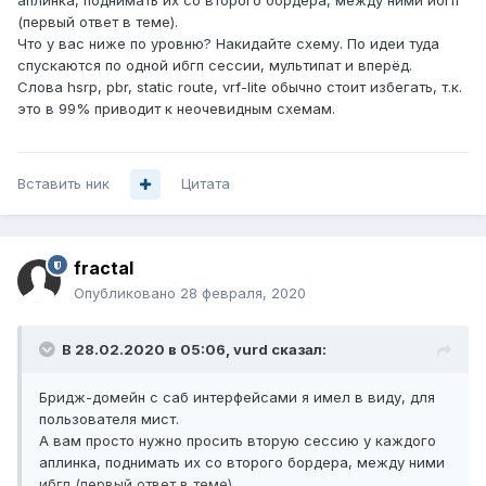
аплинка, поднимать их со второго бордера, между ними ибгп
(первый ответ в теме).
Что у вас ниже по уровню? Накидайте схему. По идеи туда
спускаются по одной ибгп сессии, мультипат и вперёд.
Слова hsrp, pbr, static route, vrf-lite обычно стоит избегать, т.к.
это в 99% приводит к неочевидным схемам.
Вставить ник
Цитата
fractal
Опубликовано
28 февраля, 2020
В 28.02.2020 в 05:06,
vurd
сказал:
Бридж-домейн с саб интерфейсами я имел в виду, для
пользователя мист.
А вам просто нужно просить вторую сессию у каждого
аплинка, поднимать их со второго бордера, между ними
ибгп (первый ответ в теме).