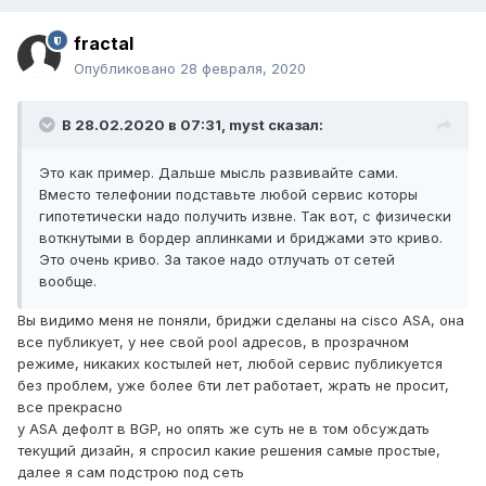
fractal
Опубликовано
28 февраля, 2020
В 28.02.2020 в 07:31,
myst
сказал:
Это как пример. Дальше мысль развивайте сами.
Вместо телефонии подставьте любой сервис которы
гипотетически надо получить извне. Так вот, с физически
воткнутыми в бордер аплинками и бриджами это криво.
Это очень криво. За такое надо отлучать от сетей
вообще.
Вы видимо меня не поняли, бриджи сделаны на cisco ASA, она
все публикует, у нее свой pool адресов, в прозрачном
режиме, никаких костылей нет, любой сервис публикуется
без проблем, уже более 6ти лет работает, жрать не просит,
все прекрасно
у ASA дефолт в BGP, но опять же суть не в том обсуждать
текущий дизайн, я спросил какие решения самые простые,
далее я сам подстрою под сеть