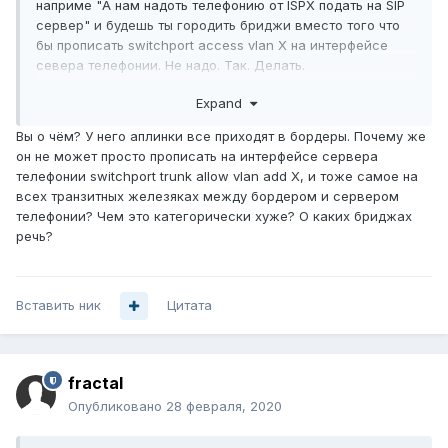
наприме "А нам надоть телефонию от ISPX подать на SIP
сервер" и будешь ты городить бриджи вместо того что
бы прописать switchport access vlan Х на интерфейсе
севера телефонии. Не надо. Так. Делать.
И аплинки до чего-либо не надо делать в акцессе.
Expand
Никогда.
Вы о чём? У него аплинки все приходят в бордеры. Почему же
он не может просто прописать на интерфейсе сервера
телефонии switchport trunk allow vlan add X, и тоже самое на
всех транзитных железяках между бордером и сервером
телефонии? Чем это категорически хуже? О каких бриджах
речь?
Вставить ник
Цитата
fractal
Опубликовано
28 февраля, 2020