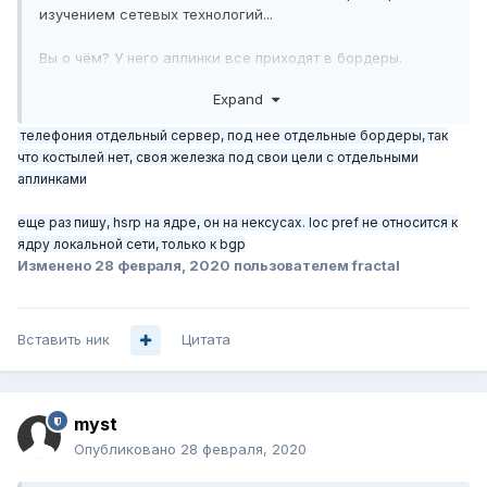
изучением сетевых технологий...
Вы о чём? У него аплинки все приходят в бордеры.
Почему же он не может просто прописать на интерфейсе
Expand
сервера телефонии switchport trunk allow vlan add X, и
тоже самое на всех транзитных железяках между
телефония отдельный сервер, под нее отдельные бордеры, так
бордером и сервером телефонии? Чем это
что костылей нет, своя железка под свои цели с отдельными
категорически хуже? О каких бриджах речь?
аплинками
еще раз пишу, hsrp на ядре, он на нексусах. loc pref не относится к
ядру локальной сети, только к bgp
Изменено
28 февраля, 2020
пользователем fractal
Вставить ник
Цитата
myst
Опубликовано
28 февраля, 2020