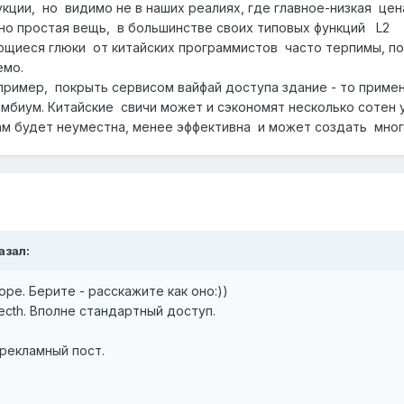
укции, но видимо не в наших реалиях, где главное-низкая це
чно простая вещь, в большинстве своих типовых функций L2 
щиеся глюки от китайских программистов часто терпимы, по
лемо.
имер, покрыть сервисом вайфай доступа здание - то примен
амбиум. Китайские свичи может и сэкономят несколько сотен 
м будет неуместна, менее эффективна и может создать мног
азал:
ре. Берите - расскажите как оно:))
 qtecth. Вполне стандартный доступ.
, рекламный пост.