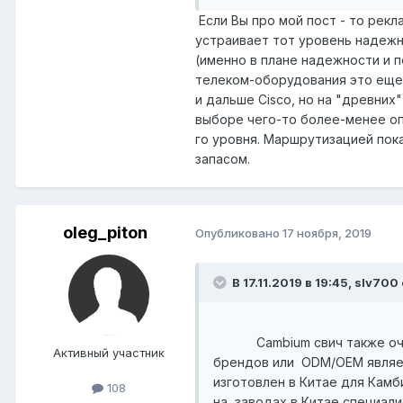
Если Вы про мой пост - то рекл
устраивает тот уровень надежно
(именно в плане надежности и 
телеком-оборудования это еще,
и дальше Cisco, но на "древних
выборе чего-то более-менее оп
го уровня. Маршрутизацией пока
запасом.
oleg_piton
Опубликовано
17 ноября, 2019
В 17.11.2019 в 19:45,
slv700
Cambium свич также очевид
Активный участник
брендов или ODM/OEM являет
изготовлен в Китае для Кам
108
на заводах в Китае специал