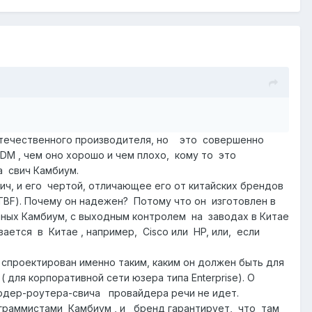
отечественного производителя, но это совершенно
M , чем оно хорошо и чем плохо, кому то это
а свич Камбиум.
 и его чертой, отличающее его от китайских брендов
BF). Почему он надежен? Потому что он изготовлен в
ных Камбиум, с выходным контролем на заводах в Китае
ется в Китае , например, Сisco или HP, или, если
 спроектирован именно таким, каким он должен быть для
 для корпоративной сети юзера типа Enterprise). О
ордер-роутера-свича провайдера речи не идет.
граммистами Камбиум , и бренд гарантирует, что там