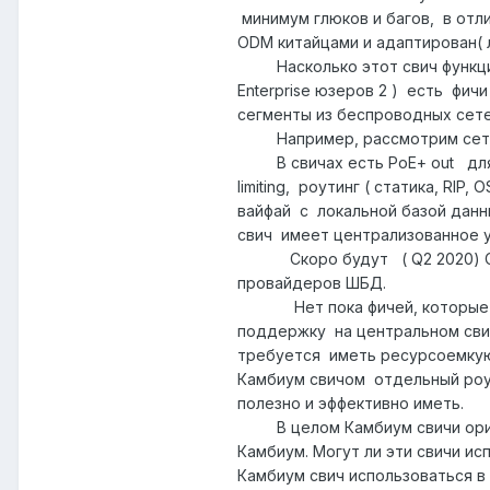
минимум глюков и багов, в отл
ODM китайцами и адаптирован( 
Насколько этот свич функцион
Enterprise юзеров 2 ) есть фи
сегменты из беспроводных сетей
Например, рассмотрим сеть ко
В свичах есть PoE+ out для пит
limiting, роутинг ( статика, RI
вайфай c локальной базой данн
свич имеет централизованное 
Скоро будут ( Q2 2020) Camb
провайдеров ШБД.
Нет пока фичей, которые были
поддержку на центральном свиче
требуется иметь ресурсоемкую 
Камбиум свичом отдельный роу
полезно и эффективно иметь.
В целом Камбиум свичи ориен
Камбиум. Могут ли эти свичи 
Камбиум свич использоваться в