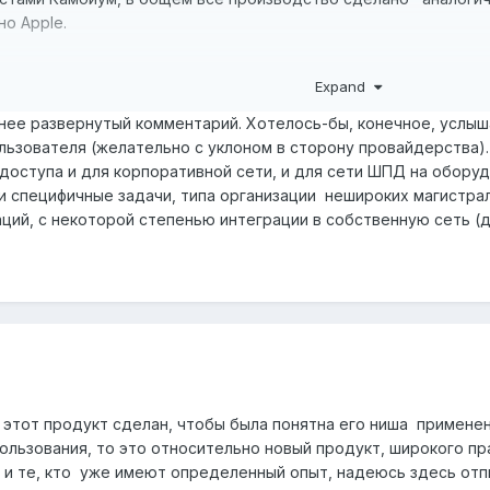
но Apple.
Expand
е развернутый комментарий. Хотелось-бы, конечное, услыша
льзователя (желательно с уклоном в сторону провайдерства). 
доступа и для корпоративной сети, и для сети ШПД на оборуд
 специфичные задачи, типа организации нешироких магистраль
заций, с некоторой степенью интеграции в собственную сеть 
о этот продукт сделан, чтобы была понятна его ниша примене
пользования, то это относительно новый продукт, широкого п
и те, кто уже имеют определенный опыт, надеюсь здесь отпишу