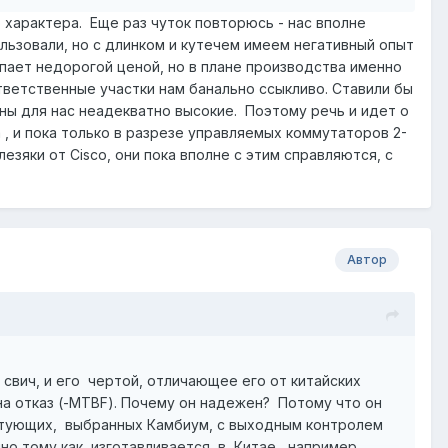
 характера. Еще раз чуток повторюсь - нас вполне
ользовали, но с длинком и кутечем имеем негативный опыт
пает недорогой ценой, но в плане производства именно
тветственные участки нам банально ссыкливо. Ставили бы
ены для нас неадекватно высокие. Поэтому речь и идет о
, и пока только в разрезе управляемых коммутаторов 2-
езяки от Cisco, они пока вполне с этим справляются, с
Автор
ич, и его чертой, отличающее его от китайских
а отказ (-MTBF). Почему он надежен? Потому что он
ктующих, выбранных Камбиум, с выходным контролем
но тому как изготавливается в Китае , например,