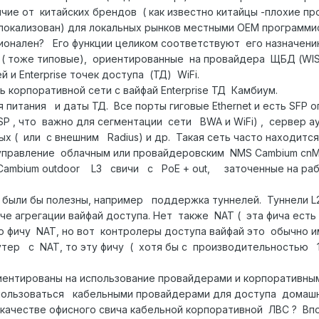
ичие от китайских брендов ( как известно китайцы -плохие п
локализован) для локальных рынков местными OEM программис
ален? Его функции целиком соответcтвуют его назначению 
чи ( тоже типовые), ориентированные на провайдера ЩБД (W
 и Enterprise точек доступа (ТД) WiFi.
рпоративной сети с вайфай Enterprise ТД Камбиум.
ания и даты ТД. Все порты гиговые Ethernet и есть SFP опти
P, OSP , что важно для сегментации сети BWA и WiFi) , сервер
ых ( или с внешним Radius) и др. Такая сеть часто находитс
управление облачным или провайдеровским NMS Cambium cnM
ium outdoor L3 свичи с PoE + out, заточенные на работу
 бы полезны, например поддержка туннелей. Туннели L2TP,
 агрегации вайфай доступа. Нет также NAT ( эта фича есть н
фичу NAT, но вот контролеры доступа вайфай это обычно им
тер с NAT, то эту фичу ( хотя бы c производительностью 1
тированы на использование провайдерами и корпоративн
использоваться кабельными провайдерами для доступа домаш
 качеcтве офисного свича кабельной корпоративной ЛВС ? Впо