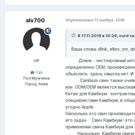
slv700
Опубликовано
17 ноября, 2019
В 17.11.2019 в 10:29,
vurd
ск
Ваши слова: dlink, eltex, snr
, q
Длинк - чистокровный китаец.
VIP
определенно OEM, произведенны
7.4k
обьяснять здесь смысла нет. И
Пол:
Мужчина
Cambium свич также очевидно 
Город:
Киев
или ODM/OEM является высокая 
Китае для Камбиум контрактны
специалистами Камбиум, в обще
угодно Apple.
Насколько это свич производит
его задач. Свич Камбиум -это с
применении свича Камбиум для 
Насколько Камбиум свичи стаб