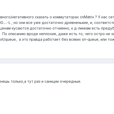
вного/негативного сказать о коммутаторах cnMatrix ? У нас се
....-L , но они все уже достаточно древненькие, и, соответс
о ценам кусаются достаточно отчаянно, к д-линкам есть пред
 По описанию вроде неплохие, даже есть то, чего остро не хват
r port/queue, а это правда работает без всяких srr-queue, или то
кнешь только,а тут раз и санкции очередные.