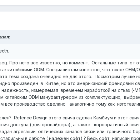
азал:
tecth
.
 Про него все известно, но коммент. Остальные типа от 
е китайскими ODM. Специалистам известно, что такое OEM/OD
 эта тема создана очевидно не для этого. Посмотрим лучше н
произведен в Китае, но это американский брендовый свич,
надежность, измеряемая временем наработкой на отказ (-MT
м китайским ODM мануфактурером из комплектующих, выбран
м все производство сделано аналогично тому как изготавлива
елен? Refence Design этого свича сделан Камбиум и этот свич
вич доступа ( для провайдера), а также корпоративный свич (
задач агрегации оптических каналов связи или граничного б
ильны в работе ( надежен софт) ? Весь софт написан про