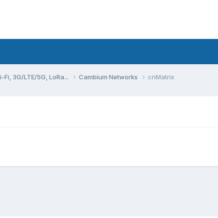
Fi, 3G/LTE/5G, LoRa...
Cambium Networks
cnMatrix