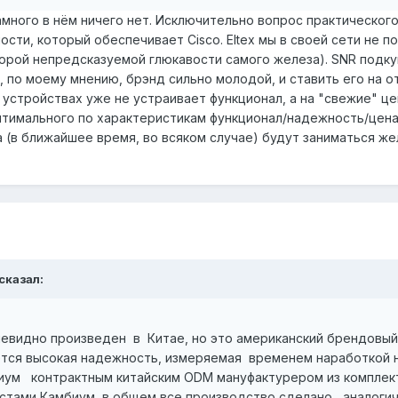
амного в нём ничего нет. Исключительно вопрос практического
сти, который обеспечивает Cisco. Eltex мы в своей сети не п
порой непредсказуемой глюкавости самого железа). SNR подку
 по моему мнению, брэнд сильно молодой, и ставить его на о
" устройствах уже не устраивает функционал, а на "свежие" ц
тимального по характеристикам функционал/надежность/цена 
 (в ближайшее время, во всяком случае) будут заниматься жел
сказал:
но произведен в Китае, но это американский брендовый св
ся высокая надежность, измеряемая временем наработкой н
биум контрактным китайским ODM мануфактурером из компле
истами Камбиум, в общем все производство сделано аналогич