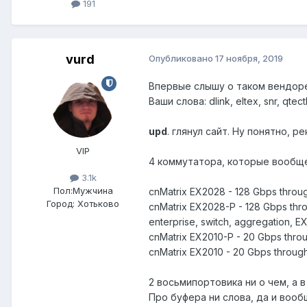
191
vurd
Опубликовано
17 ноября, 2019
Впервые слышу о таком вендоре.
Ваши слова: dlink, eltex, snr, qt
upd
. глянул сайт. Ну понятно, р
VIP
4 коммутатора, которые вообщ
3.1k
Пол:
Мужчина
cnMatrix EX2028 - 128 Gbps throug
Город:
Хотьково
cnMatrix EX2028-P - 128 Gbps thro
enterprise, switch, aggregation, E
cnMatrix EX2010-P - 20 Gbps throug
cnMatrix EX2010 - 20 Gbps throughp
2 восьмипортовика ни о чем, а в
Про буфера ни слова, да и вооб