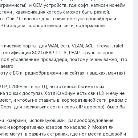
рограммисты) и OEM устройств, где софт написан нонейм
тами , квалификация которых может быть разной.
. Они 1) типовые для свича доступа провайдера и
ISP) и задачи корпоративной сети, содержащей
ческие порты для WAN, есть VLAN, ACL, firewall, ratel
 аутентификации 802.1x/EAP TTLS, PEAP групп юзеров
я под управлением провайдера, поэтому очень важно, что
aestro.
 с БС и радиобриджами на сайтах ( вышках, мачтах)
 L2GRE есть на ТД, но хотелось бы иметь их
а точках доступа). Хотя Камбиум есть свич L3 и ему не
еют, и чтобы не ставить в корпоративной сети рядом с
Gbps для нескольких сотен серых IP адресов) было бы
ыми юзерами, использующими радиооборудование
них и корпоративных юзеров по кабелю ? Может ли
лне могут в развитых странах, где нет места дешевой и