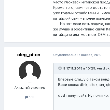
часто глюкавой китайcкой прод
Кроме того, свич -это достато
уже годами отработаны и имею
китайский свич - вполне прием
Но вот если есть задача, напр
же лучше и эффективно свичи К
китайщине или местном OEM та
oleg_piton
Опубликовано
17 ноября, 2019
В 17.11.2019 в 10:29,
vurd
ск
Впервые слышу о таком вендо
Ваши слова: dlink, eltex, snr,
Активный участник
upd
. глянул сайт. Ну понятно
108