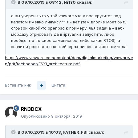
В 09.10.2019 в 08:42,
NiTr0
сказал:
а вы уверены что у той vmware что у вас крутится под
капотом именно линукс??? я - нет (там вполне моет быть
огрызок какой-то openbsd к примеру, чья задача - веб-
мордаху отрисовать да виртуалки запустить, либо
вообще что-то свое самописное, либо какая RTOS). а
значит и разговор о контейнерах лишен всякого смысла.
https://www.vmware.com/content/dam/digitalmarketing/vmware/e
n/pdf/techpaper/ESXi_architecture.pdf
Вставить ник
Цитата
RN3DCX
Опубликовано
9 октября, 2019
В 09.10.2019 в 10:03,
FATHER_FBI
сказал: