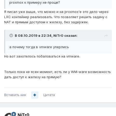
proxmox к примеру не проще?
Я писал уже выше, что можно и на proxmox'е это дело через
LXC контейнер реализовать. Что позволяет решить задачу с
NAT и прямым доступом к железу, без задержек.
В 08.10.2019 в 22:34,
NiTr0
сказал:
а п
очему тогд
а в vmware
упер
лис
ь
Но вот захотелось побаловаться на vmware.
Только пока не ясен момент, есть ли у WM-ware возможность
дать доступ к железу на прямую?
Вставить ник
Цитата
NiTr0