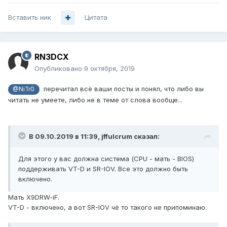
Вставить ник
Цитата
RN3DCX
Опубликовано
9 октября, 2019
перечитал всё ваши посты и понял, что либо вы
@NiTr0
читать не умеете, либо не в теме от слова вообще...
В 09.10.2019 в 11:39,
jffulcrum
сказал:
Для этого у вас должна система (CPU - мать - BIOS)
поддерживать VT-D
и SR-I
O
V
. Все это должно быть
включено.
Мать X9DRW-iF.
VT-D
- включено, а вот SR-I
O
V чё то такого не припоминаю.