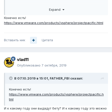
Собственно хочу NAT запилить, но выделять под это
Expand
дело целый сервер - жаба аркадьевна душит.
Конечно есть!
https://www.vmware.com/products/vsphere/projectpacific.html
Вставить ник
Цитата
vlad11
Опубликовано
7 октября, 2019
В 07.10.2019 в 15:01,
FATHER_FBI
сказал:
Конечно есть!
https://www.vmware.com/products/vsphere/projectpacific.h
tml
И к какому году они выдадут бету? И к какому году это можно