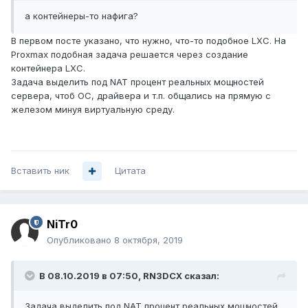
а контейнер
ы-то нафига?
В первом посте указано, что нужно, что-то подобное LXC. На
Proxmax подобная задача решается через создание
контейнера LXC.
Задача выделить под NAT процент реальных мощностей
сервера, чтоб ОС, драйвера и т.п. общались на прямую с
железом минуя виртуальную среду.
Вставить ник
Цитата
NiTr0
Опубликовано
8 октября, 2019
В 08.10.2019 в 07:50,
RN3DCX
сказал:
Задача выделить под NAT процент реальных мощностей