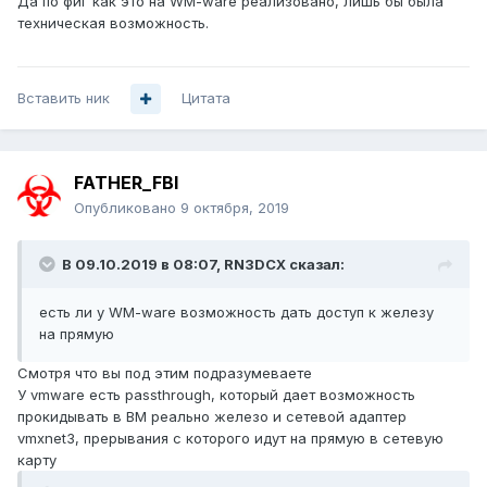
Да по фиг как это на WM-ware реализовано, лишь бы была
техническая возможность.
Вставить ник
Цитата
FATHER_FBI
Опубликовано
9 октября, 2019
В 09.10.2019 в 08:07,
RN3DCX
сказал:
есть ли у WM-ware возможность дать доступ к железу
на прямую
Смотря что вы под этим подразумеваете
У vmware есть passthrough, который дает возможность
прокидывать в ВМ реально железо и сетевой адаптер
vmxnet3, прерывания с которого идут на прямую в сетевую
карту