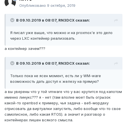
Опубликовано
9 октября, 2019
В 09.10.2019 в 08:07,
RN3DCX
сказал:
Я писал уже выше, что можно и на proxmox'е это дело
через LXC контейнер реализовать.
а контейнер зачем???
В 09.10.2019 в 08:07,
RN3DCX
сказал:
Только пока не ясен момент, есть ли у WM-ware
возможность дать доступ к железу на прямую?
а вы уверены что у той vmware что у вас крутится под капотом
именно линукс??? я - нет (там вполне моет быть огрызок
какой-то openbsd к примеру, чья задача - веб-мордаху
отрисовать да виртуалки запустить, либо вообще что-то свое
самописное, либо какая RTOS). а значит и разговор о
контейнерах лишен всякого смысла.