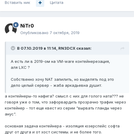
Вставить ник
Цитата
NiTr0
Опубликовано
7 октября, 2019
В 07.10.2019 в 11:14,
RN3DCX
сказал:
А есть ли в 2019-ом на VM-ware контейнерезация,
аля LXC ?
Собственно хочу NAT запилить, но выделять под это
дело целый сервер - жаба аркадьевна душит.
а контейнеры-то нафига? смысл с них для голого ната??? не
говоря уже о том, что зафорвардить прозрачно трафик через
контейнер - тот еще квест из серии "вырвать гланды через
анус".
основная задача контейнера - изоляция юзерспейс софта
друг от друга и от хост системы. и не более того.