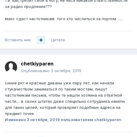
т.е. выстрелит себе в ногу, не неся никакой ответственности
за радио продление???
макс сдаст частотникам того кто числиться за портом ......
Вставить ник
Цитата
chetkiyparen
Опубликовано
3 октября, 2019
синие ркт и красные диваны уже пару лет, как начали
стукачеством заниматься по таким мостам, пишут
частотникам письма, чтобы те нашли хозяина на ответной
части.... в своих штатах даже специльно сотрудника наняли
для таких целей, который проверяет подобные адреса на
предмет точек
Изменено
3 октября, 2019
пользователем chetkiyparen