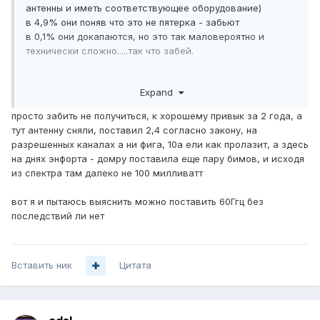
антенны и иметь соответствующее оборудование)
в 4,9% они поняв что это не пятерка - забьют
в 0,1% они докапаются, но это так маловероятно и
технически сложно.....так что забей.
если даже дойдет дело до суда то никто не мешает тебе
Expand
заявить что это 60Ггц и она выключена ты типа ждешь
разрешения и тд и тп, протоколов измерений не будет
просто забить не получиться, к хорошему привык за 2 года, а
тут антенну сняли, поставил 2,4 согласно закону, на
разрешенных каналах а ни фига, 10а ели как пролазит, а здесь
на днях энфорта - домру поставила еще пару бимов, и исходя
из спектра там далеко не 100 милливатт
вот я и пытаюсь выяснить можно поставить 60Ггц без
последствий ли нет
Вставить ник
Цитата