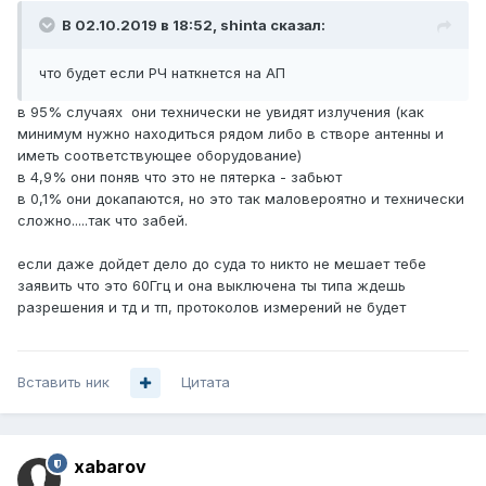
В 02.10.2019 в 18:52,
shinta
сказал:
что будет если РЧ наткнется на АП
в 95% случаях они технически не увидят излучения (как
минимум нужно находиться рядом либо в створе антенны и
иметь соответствующее оборудование)
в 4,9% они поняв что это не пятерка - забьют
в 0,1% они докапаются, но это так маловероятно и технически
сложно.....так что забей.
если даже дойдет дело до суда то никто не мешает тебе
заявить что это 60Ггц и она выключена ты типа ждешь
разрешения и тд и тп, протоколов измерений не будет
Вставить ник
Цитата
xabarov