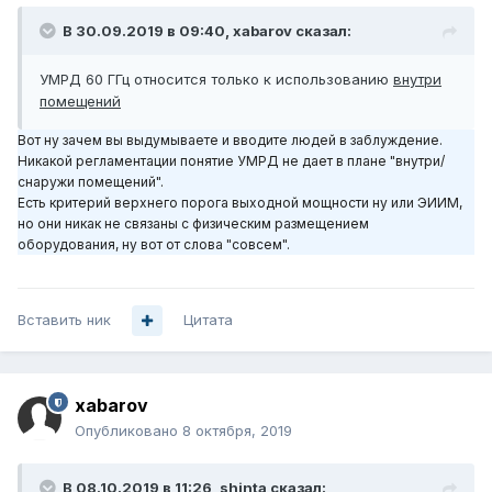
В 30.09.2019 в 09:40,
xabarov
сказал:
УМРД 60 ГГц относится только к использованию
внутри
помещений
Вот ну зачем
вы выдумываете и вводите людей в заблуждение.
Никакой регламентации понятие УМРД не дает в плане "внутри/
снаружи помещений".
Есть критерий
верхнего порога выходной мощности ну или ЭИИМ,
но они никак не связаны с физическим размещением
оборудования, ну вот от слова "совсем".
Вставить ник
Цитата
xabarov
Опубликовано
8 октября, 2019
В 08.10.2019 в 11:26,
shinta
сказал: