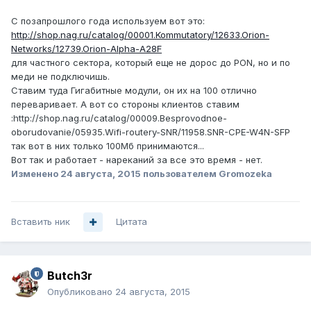
С позапрошлого года используем вот это:
http://shop.nag.ru/catalog/00001.Kommutatory/12633.Orion-
Networks/12739.Orion-Alpha-A28F
для частного сектора, который еще не дорос до PON, но и по
меди не подключишь.
Ставим туда Гигабитные модули, он их на 100 отлично
переваривает. А вот со стороны клиентов ставим
:http://shop.nag.ru/catalog/00009.Besprovodnoe-
oborudovanie/05935.Wifi-routery-SNR/11958.SNR-CPE-W4N-SFP
так вот в них только 100Мб принимаются...
Вот так и работает - нареканий за все это время - нет.
Изменено
24 августа, 2015
пользователем Gromozeka
Вставить ник
Цитата
Butch3r
Опубликовано
24 августа, 2015