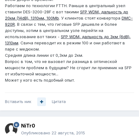
Работаем по технологии FTTH. Раньше в центральный узел
ставили DES-3200-28F с вот такими
SFP WDM, дальность до
20км (14dB), 1310нм, 100Mb
. У клиентов стоят конвертора
DMC-
920R
. В связи с тем, что гиговые SFP дешевле и более
доступны, хотим в центральном узле перейти на
использование вот таких -
SFP WDM, дальность до 3км (6dB),
1310нм
. Свича переводит их в режим 100 и они работают в
паре с медюком.
Средняя длина линии от 0,3км до 2км.
Вопрос в том, что не вызовет ли разница в оптической
мощности проблем в будущем? Не сгорит ли приемник на SFP
от избыточной мощности...
Может у кого есть подобный опыт.
Вставить ник
Цитата
NiTr0
Опубликовано
22 августа, 2015