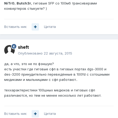
NiTr0
,
Butch3r
, гиговые SFP со 100мб трансиверами
конвертеров стыкуете? )
Вставить ник
Цитата
sheft
Опубликовано
22 августа, 2015
да, а что, это не по фэншую?
есть участки где гиговые сфп в гиговых портах dgs-3000 и
des-3200 принудительно переведённые в 100fd с сотошными
медиками и мыльницами с сфп работают..
теххарактеристики 100шных медюков и гиговых сфп
различаются, но тем не менее несколько лет работают.
Вставить ник
Цитата