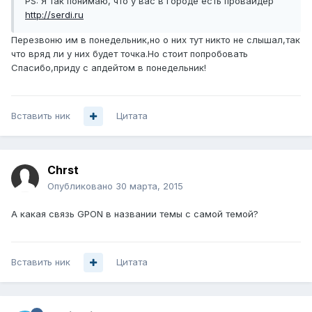
PS: Я так понимаю, что у вас в городе есть провайдер
http://serdi.ru
Перезвоню им в понедельник,но о них тут никто не слышал,так
что вряд ли у них будет точка.Но стоит попробовать
Спасибо,приду с апдейтом в понедельник!
Вставить ник
Цитата
Chrst
Опубликовано
30 марта, 2015
А какая связь GPON в названии темы с самой темой?
Вставить ник
Цитата