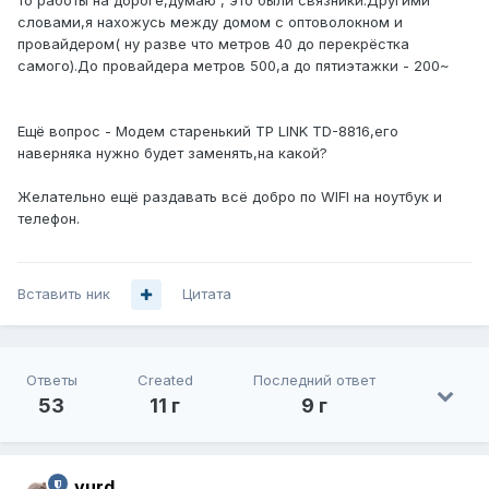
то работы на дороге,думаю , это были связники.Другими
словами,я нахожусь между домом с оптоволокном и
провайдером( ну разве что метров 40 до перекрёстка
самого).До провайдера метров 500,а до пятиэтажки - 200~
Ещё вопрос - Модем старенький TP LINK TD-8816,его
наверняка нужно будет заменять,на какой?
Желательно ещё раздавать всё добро по WIFI на ноутбук и
телефон.
Вставить ник
Цитата
Ответы
Created
Последний ответ
53
11 г
9 г
vurd