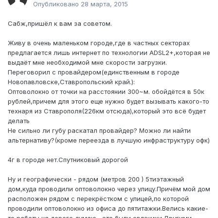
Опубликовано
28 марта, 2015
Сабж,пришёл к вам за советом.
Живу в очень маленьком городе,где в частных секторах
предлагается лишь интернет по технологии ADSL2+,которая не
выдаёт мне необходимой мне скорости загрузки.
Переговорил с провайдером(единственным в городе
Новопавловске,Ставропольский край.):
Оптоволокно от точки на расстоянии 300~м. обойдётся в 50к
рублей,причем для этого еще нужно будет вызывать какого-то
технаря из Ставрополя(226км отсюда),который это всё будет
делать
Не сильно ли губу раскатал провайдер? Можно ли найти
альтернативу?(кроме переезда в лучшую инфраструктуру офк)
4г в городе нет.Спутниковый дорогой
Ну и географически - рядом (метров 200 ) 5тиэтажный
дом,куда проводили оптоволокно через улицу.Причём мой дом
расположен рядом с перекрёстком с улицей,по которой
проводили оптоволокно из офиса до пятитажки.Велись какие-