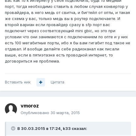
вас как то к интернету у себя подключить, будь то медный
порт, тогда необходимо ставить в любом случая конвертор у
провайдера, в него медь от свитча, и бигтейл от опты, и такая
же схема у вас, только медь вы в роутер подключаете. И
второй вариан если провайдер сразу в sfp порт вас
подключит через соответсвующий mini gbic, но это при
условии что они занимаются с подключением по опте и у них
есть 100 мегабитные порты, ибо я бы вам гигабит под такое не
отдавал. И вообще делайте себе радиоканал как писали
выше, если в пятиэтаэке есть проводной интернет, то
договориться не проблема.
Вставить ник
Цитата
vmoroz
Опубликовано
30 марта, 2015
В 30.03.2015 в 17:24, k33 сказал: