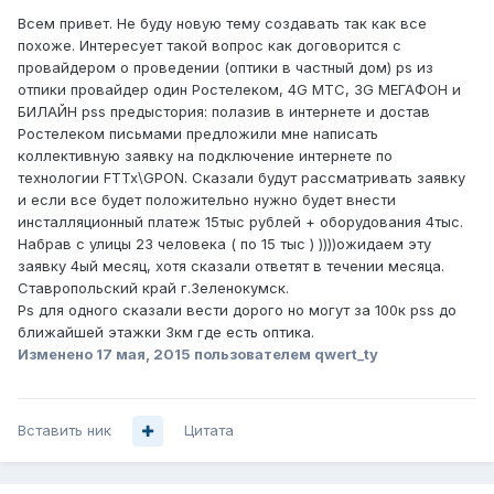
Всем привет. Не буду новую тему создавать так как все
похоже. Интересует такой вопрос как договорится с
провайдером о проведении (оптики в частный дом) ps из
отпики провайдер один Ростелеком, 4G МТС, 3G МЕГАФОН и
БИЛАЙН pss предыстория: полазив в интернете и достав
Ростелеком письмами предложили мне написать
коллективную заявку на подключение интернете по
технологии FTTx\GPON. Сказали будут рассматривать заявку
и если все будет положительно нужно будет внести
инсталляционный платеж 15тыс рублей + оборудования 4тыс.
Набрав с улицы 23 человека ( по 15 тыс ) ))))ожидаем эту
заявку 4ый месяц, хотя сказали ответят в течении месяца.
Ставропольский край г.Зеленокумск.
Ps для одного сказали вести дорого но могут за 100к pss до
ближайшей этажки 3км где есть оптика.
Изменено
17 мая, 2015
пользователем qwert_ty
Вставить ник
Цитата