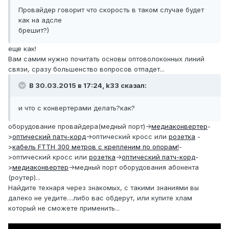
Провайдер говорит что скорость в таком случае будет
как на адсле
брешит?)
еще как!
Вам самим нужно почитать основы оптоволоконных линий
связи, сразу большенство вопросов отпадет...
В 30.03.2015 в 17:24, k33 сказал:
и что с конвертерами делать?как?
оборудование провайдера(медный порт)->
медиаконвертер
-
>
оптический патч-корд
->оптический кросс или
розетка
-
>
кабель FTTH 300 метров с крепленим по опорам!
-
>оптический кросс или
розетка
->
оптический патч-корд
-
>
медиаконвертер
->медный порт оборудования абонента
(роутер)...
Найдите технаря через знакомых, с такими знаниями вы
далеко не уедите....либо вас обдерут, или купите хлам
который не сможете применить...