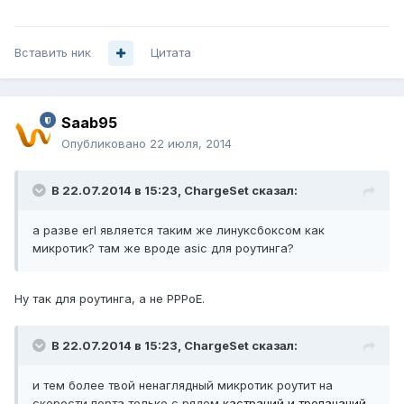
Вставить ник
Цитата
Saab95
Опубликовано
22 июля, 2014
В 22.07.2014 в 15:23, ChargeSet сказал:
а разве erl является таким же линуксбоксом как
микротик? там же вроде asic для роутинга?
Ну так для роутинга, а не PPPoE.
В 22.07.2014 в 15:23, ChargeSet сказал:
и тем более твой ненаглядный микротик роутит на
скорости порта только с рядом
кастраций и трепанаций
.