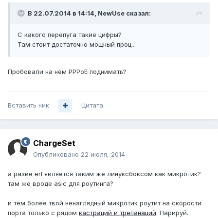
В 22.07.2014 в 14:14, NewUse сказал:
С какого перепуга такие цифры?
Там стоит достаточно мощный проц...
Пробовали на нем PPPoE поднимать?
Вставить ник
Цитата
ChargeSet
Опубликовано
22 июля, 2014
а разве erl является таким же линуксбоксом как микротик?
там же вроде asic для роутинга?
и тем более твой ненаглядный микротик роутит на скорости
порта только с рядом
кастраций и трепанаций
. Парируй.